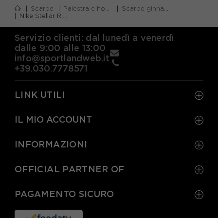
Scarpe
Palestra e home gym
Scarpe ginnastica bambino
Nike Stellar Ride Gs Nero Blue - Scarpe Da Ginnastica Bambino
Servizio clienti: dal lunedì a venerdì
dalle 9:00 alle 13:00
info@sportlandweb.it
+39.030.7778571
LINK UTILI
IL MIO ACCOUNT
INFORMAZIONI
OFFICIAL PARTNER OF
PAGAMENTO SICURO