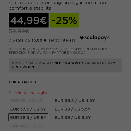
reattiva per accompagnare ogni corsa con
comfort e stabilità.
44,99€
-25%
59,99€
15,00 €
*PREZZI INCLUSA IVA ED ESCLUSE LE SPESE DI SPEDIZIONE.
SPEDIZIONE GRATUITA A PARTIRE DA 99,00€
*CONSEGNA STIMATA
LUNEDÌ 10 AGOSTO.
ORDINA ENTRO
2
ORE E 26 MIN.
GUIDA TAGLIE
Seleziona una taglia
EUR 36 / US 4Y
EUR 36.5 / US 4.5Y
EUR 37.5 / US 5Y
EUR 38 / US 5.5Y
EUR 38.5 / US 6Y
EUR 39 / US 6.5Y
EUR 40 / US 7Y