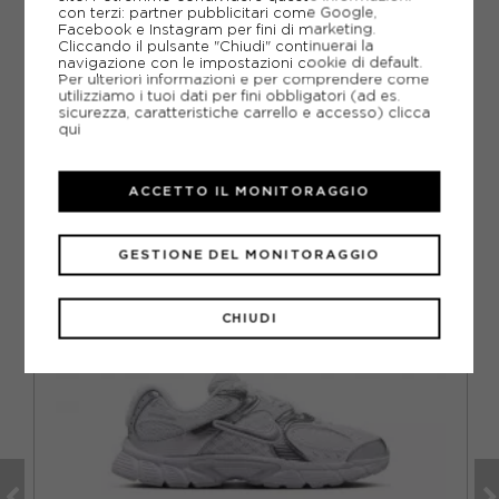
GUIDA ALLE TAGLIE
con terzi: partner pubblicitari come Google,
Facebook e Instagram per fini di marketing.
Cliccando il pulsante "Chiudi" continuerai la
DOMANDE FREQUENTI
navigazione con le impostazioni cookie di default.
Per ulteriori informazioni e per comprendere come
utilizziamo i tuoi dati per fini obbligatori (ad es.
Come ordinare la taglia giusta?
sicurezza, caratteristiche carrello e accesso)
clicca
qui
ACCETTO IL MONITORAGGIO
CONSIGLIATI DA NOI
GESTIONE DEL MONITORAGGIO
CHIUDI