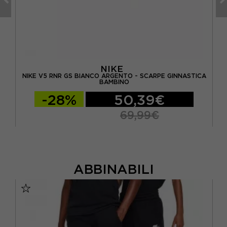
NIKE
NIKE V5 RNR GS BIANCO ARGENTO - SCARPE GINNASTICA
N
BAMBINO
-28%
50,39€
69,99€
ABBINABILI