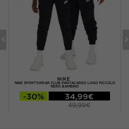
NIKE
OSH
NIKE SPORTSWEAR CLUB PANTACARGO LOGO PICCOLO
NI
NERO BAMBINO
-30%
34,99€
49,99€