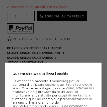
Attenzione: ultimi articoli in magazzino!
AGGIUNGI AL CARRELLO
AGGIUNGI ALLA LISTA DEI DESIDERI
POTREBBERO INTERESSARTI ANCHE
SCARPE GINNASTICA BAMBINO NIKE
SCARPE GINNASTICA BAMBINO
ARTICOLI SPORTIVI NIKE
METODI DI PAGAMENTO
Questo sito web utilizza i cookie
Selezionando "Accetto il monitoraggio", ci
consenti di utilizzare cookie, pixel, tag e tecnologie
simili. Queste tecnologie ci consentono, attraverso il
PIÙ INFORMAZIONI
dispositivo ed il browser da te utilizzati, di
monitorare la tua attività per scopi di marketing e
funzionali, quali ad esempio la personalizzazione di
SCHEDA TECNICA
annunci e il miglioramento del
sito. Potremmo condividere queste informazioni