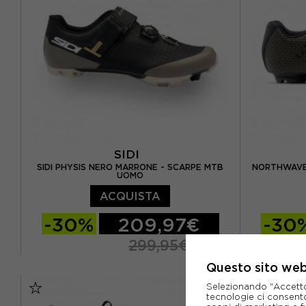
SIDI
SIDI PHYSIS NERO MARRONE - SCARPE MTB
NORTHWAVE 
UOMO
ACQUISTA
-30%
209,97€
-30
299,95€
Questo sito web 
EUR 41
EUR 41,5
EUR 42
EUR 41
Selezionando "Accetto i
EUR 42,5
EUR 43
EUR 43,5
EUR 43
tecnologie ci consenton