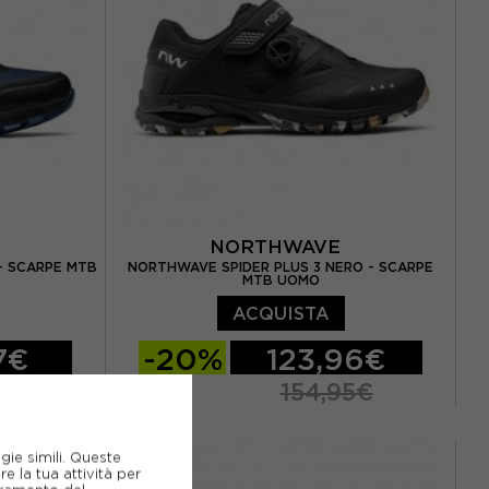
EUR 43
EUR 43,5
EUR 44
,5
EUR 44,5
EUR 45
EUR 45,5
2
EUR 46
E
NORTHWAVE
- SCARPE MTB
NORTHWAVE SPIDER PLUS 3 NERO - SCARPE
MTB UOMO
ACQUISTA
7€
-20%
123,96€
5€
154,95€
EUR 42
EUR 41
EUR 42
EUR 43
gie simili. Queste
EUR 45
EUR 44
EUR 45
EUR 46
e la tua attività per