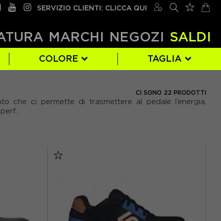
SERVIZIO CLIENTI: CLICCA QUI
ATURA
MARCHI
NEGOZI
SALDI
COLORE
TAGLIA
NORTHWAVE
MARRONE
EUR 39
(4)
(1)
(6)
CI SONO 22 PRODOTTI
ento che ci permette di trasmettere al pedale l’energia,
EUR 43
(9)
erf...
EUR 47
(1)