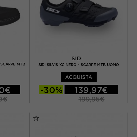
SIDI
- SCARPE MTB
SIDI SILVIS XC NERO - SCARPE MTB UOMO
ACQUISTA
00€
-30%
139,97€
0€
199,95€
5 / UK 8.5
EUR 38
EUR 39
EUR 39,5
 / UK 9.5
EUR 40
EUR 40,5
EUR 41
5 / UK 10,5
EUR 41,5
EUR 42
EUR 42,5