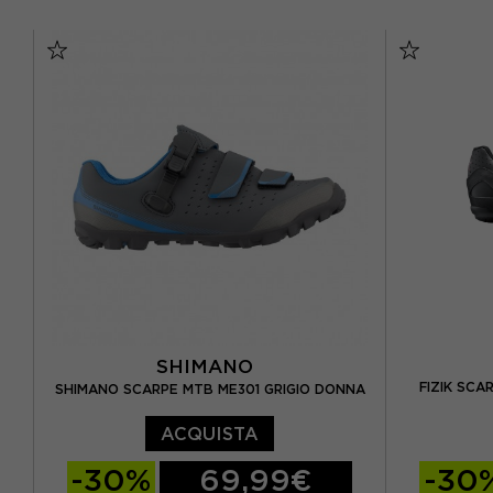
EUR 37
EUR 38
EUR 39
EUR 41
EUR 40
EUR 41
EUR 42
EUR 44
SHIMANO
FIZIK SCA
SHIMANO SCARPE MTB ME301 GRIGIO DONNA
ACQUISTA
-30%
69,99€
-30