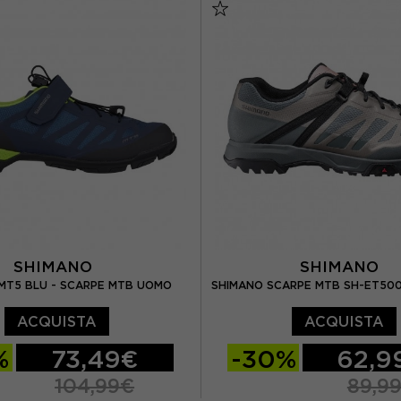
EUR 44,5
EUR 45
EUR 43 / UK 9
EUR 44
EUR 46
EUR 44.5 / UK 10
EUR 4
SHIMANO
SHIMANO
MT5 BLU - SCARPE MTB UOMO
SHIMANO SCARPE MTB SH-ET50
ACQUISTA
ACQUISTA
%
73,49€
-30%
62,9
104,99€
89,9