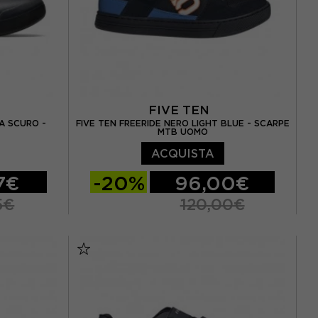
FIVE TEN
A SCURO -
FIVE TEN FREERIDE NERO LIGHT BLUE - SCARPE
MTB UOMO
ACQUISTA
7€
-20%
96,00€
5€
120,00€
EUR 42,5
EUR 42.5 / UK 8.5
EUR 43 / UK 9
EUR 44
EUR 44 / UK 9.5
EUR 44.5 / UK 10
45
EUR 45 / UK 10,5