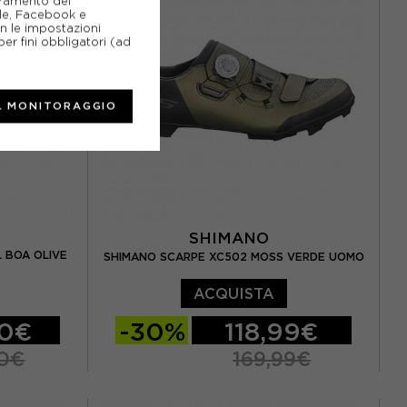
ioramento del
gle, Facebook e
on le impostazioni
er fini obbligatori (ad
L MONITORAGGIO
SHIMANO
 BOA OLIVE
SHIMANO SCARPE XC502 MOSS VERDE UOMO
ACQUISTA
00€
-30%
118,99€
0€
169,99€
5 / UK 8.5
EUR 41
EUR 42
EUR 43