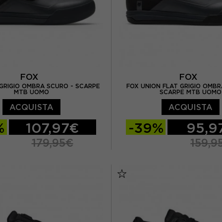
FOX
FOX
GRIGIO OMBRA SCURO - SCARPE
FOX UNION FLAT GRIGIO OMBR
MTB UOMO
SCARPE MTB UOMO
ACQUISTA
ACQUISTA
%
107,97€
-39%
95,9
179,95€
159,9
EUR 42
EUR 42,5
EUR 41,5
EUR 42
EUR 43,5
EUR 44
EUR 43
EUR 43,5
EUR 44,5
EUR 44,5
EUR 