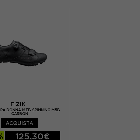
EUR 42
EUR 43
EUR 37
EUR 38
EUR 45
EUR 46
EUR 40
EUR 4
FIZIK
RPA DONNA MTB SPINNING M5B
CARBON
ACQUISTA
%
125,30€