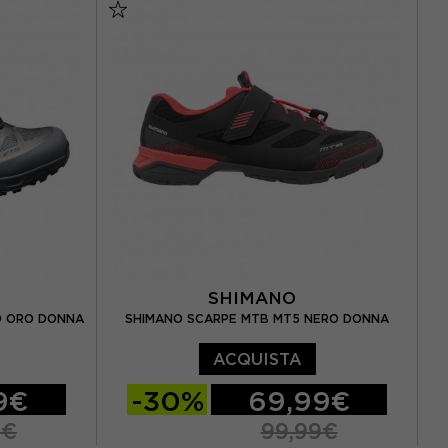
 / UK 9.5
EUR 44
EUR 45
EUR 46
5 / UK 10,5
SHIMANO
0 ORO DONNA
SHIMANO SCARPE MTB MT5 NERO DONNA
ACQUISTA
9€
-30%
69,99€
9€
99,99€