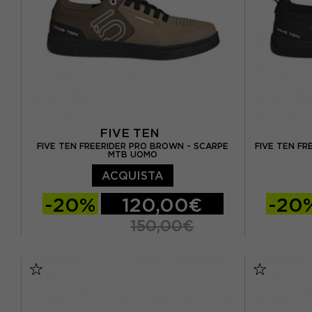
EUR 44,5
EUR 45
EUR 45,5
FIVE TEN
FIVE TEN FREERIDER PRO BROWN - SCARPE
FIVE TEN FR
MTB UOMO
ACQUISTA
-20%
120,00€
-20
150,00€
EUR 42.5 / UK 8.5
EUR 43 / UK 9
EUR 42.5 
EUR 44 / UK 9.5
EUR 44.5 / UK 10
EUR 44 / 
EUR 45 / UK 10,5