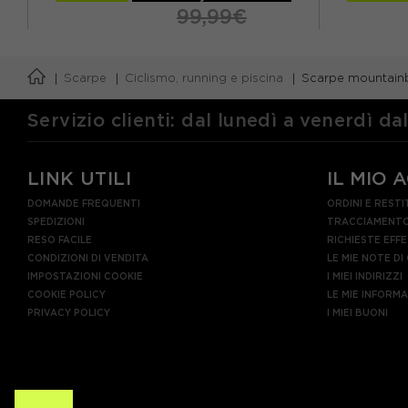
99,99€
EUR 36
EUR 37
EUR 38
EUR 36
Scarpe
Ciclismo, running e piscina
Scarpe mountain
EUR 39
EUR 40
EUR 41
EUR 38
EU
Servizio clienti: dal lunedì a venerdì da
LINK UTILI
IL MIO 
DOMANDE FREQUENTI
ORDINI E RESTI
SPEDIZIONI
TRACCIAMENTO
RESO FACILE
RICHIESTE EFF
CONDIZIONI DI VENDITA
LE MIE NOTE DI
IMPOSTAZIONI COOKIE
I MIEI INDIRIZZI
COOKIE POLICY
LE MIE INFORM
PRIVACY POLICY
I MIEI BUONI