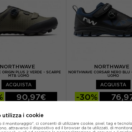
EUR 46 / UK 11
EUR 46 2/3 / UK 11
EUR 47 1/3 / UK 1
NORTHWAVE
NORTHWAV
ORIGIN PLUS 2 VERDE - SCARPE
NORTHWAVE CORSAIR NERO BLU 
MTB UOMO
UOMO
ACQUISTA
ACQUISTA
%
90,97€
-30%
76,9
129,95€
109,9
utilizza i cookie
EUR 42
EUR 42,5
EUR 40
EUR 41
l monitoraggio", ci consenti di utilizzare cookie, pixel, tag e tecnolo
EUR 43,5
EUR 44
EUR 43
EUR 44
o, attraverso il dispositivo ed il browser da te utilizzati, di monitorar