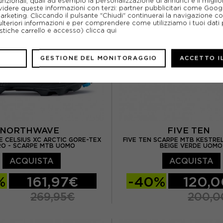
unzionali, quali ad esempio la personalizzazione di annunci e il migl
idere queste informazioni con terzi: partner pubblicitari come Goo
5
EUR 45
EUR 46
EUR 46
marketing. Cliccando il pulsante "Chiudi" continuerai la navigazione c
ulteriori informazioni e per comprendere come utilizziamo i tuoi dati p
ristiche carrello e accesso)
clicca qui
GESTIONE DEL MONITORAGGIO
ACCETTO I
NORTHWAVE
FIVE TEN
 CELSIUS XC ARCTIC GORE-TEX
FIVE TEN SCARPE MTB KESTREL
RO - SCARPE MTB UOMO
BEIGE VERDE UOMO
ACQUISTA
ACQUISTA
%
161,97€
-40%
120,
269,95€
200,0
EUR 43
EUR 43,5
EUR 42 / UK 8
EUR 42.