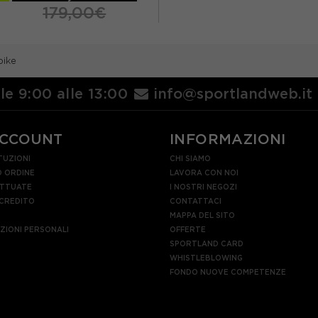
179,00€
EUR 37
EUR 37,5
bike
EUR 38,5
EUR 39
R 39,5
EUR 40
lle 9:00 alle 13:00
info@sportlandweb.it
ACCOUNT
INFORMAZIONI
TUZIONI
CHI SIAMO
 ORDINE
LAVORA CON NOI
ETTUATE
I NOSTRI NEGOZI
 CREDITO
CONTATTACI
MAPPA DEL SITO
AZIONI PERSONALI
OFFERTE
SPORTLAND CARD
WHISTLEBLOWING
FONDO NUOVE COMPETENZE