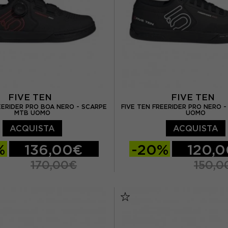
FIVE TEN
FIVE TEN
EERIDER PRO BOA NERO - SCARPE
FIVE TEN FREERIDER PRO NERO 
MTB UOMO
UOMO
ACQUISTA
ACQUISTA
%
136,00€
-20%
120,
170,00€
150,0
/ UK 8.5
EUR 43 / UK 9
EUR 42 / UK 8
EUR 42.
UK 9.5
EUR 44.5 / UK 10
EUR 43 / UK 9
EUR 44
EUR 45 / UK 10,5
EUR 44.5 / UK 10
EUR 4