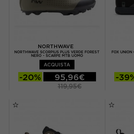
NORTHWAVE
NORTHWAVE SCORPIUS PLUS VERDE FOREST
FOX UNION 
NERO - SCARPE MTB UOMO
ACQUISTA
-20%
95,96€
-39
119,95€
EUR 38
EUR 39
EUR 39,5
EUR 41,5
EUR 40
EUR 40,5
EUR 41
EUR 43
EUR 41,5
EUR 42
EUR 42,5
EUR 43
EUR 43,5
EUR 44