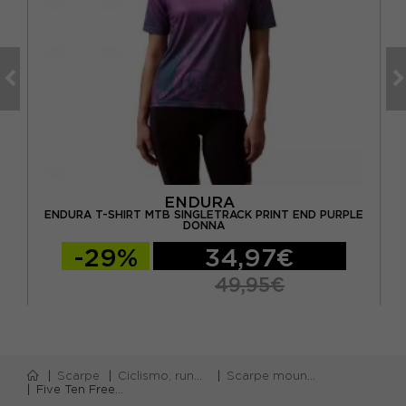
ENDURA
ENDURA T-SHIRT MTB SINGLETRACK PRINT END PURPLE
OMO
EN
DONNA
-29%
34,97€
49,95€
Scarpe
Ciclismo, running e piscina
Scarpe mountainbike
Five Ten Freerider Pro Brown - Scarpe Mtb Uomo