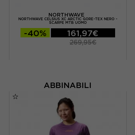
NORTHWAVE
NORTHWAVE CELSIUS XC ARCTIC GORE-TEX NERO -
OMO
N
SCARPE MTB UOMO
-40%
161,97€
269,95€
ABBINABILI