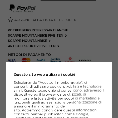
AGGIUNGI ALLA LISTA DEI DESIDERI
POTREBBERO INTERESSARTI ANCHE
SCARPE MOUNTAINBIKE FIVE TEN
SCARPE MOUNTAINBIKE
ARTICOLI SPORTIVI FIVE TEN
METODI DI PAGAMENTO
Questo sito web utilizza i cookie
PIÙ INFORMAZIONI
Selezionando "Accetto il monitoraggio", ci
SCHEDA TECNICA
consenti di utilizzare cookie, pixel, tag e tecnologie
simili. Queste tecnologie ci consentono, attraverso il
dispositivo ed il browser da te utilizzati, di
GUIDA ALLE TAGLIE
monitorare la tua attività per scopi di marketing e
funzionali, quali ad esempio la personalizzazione di
annunci e il miglioramento del
DOMANDE FREQUENTI
sito. Potremmo condividere queste informazioni
con terzi: partner pubblicitari come Google,