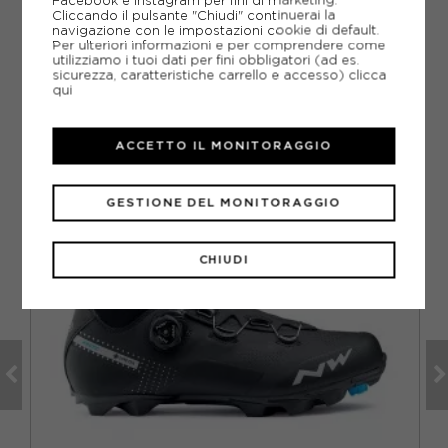
Come ordinare la taglia giusta?
Facebook e Instagram per fini di marketing.
Cliccando il pulsante "Chiudi" continuerai la
navigazione con le impostazioni cookie di default.
Per ulteriori informazioni e per comprendere come
utilizziamo i tuoi dati per fini obbligatori (ad es.
sicurezza, caratteristiche carrello e accesso)
clicca
qui
CONSIGLIATI DA NOI
ACCETTO IL MONITORAGGIO
GESTIONE DEL MONITORAGGIO
CHIUDI