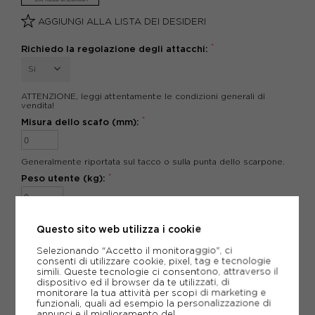
AGGIUNGI ALLA LISTA DEI DESIDERI
*
Richiedo la regolazione degli attacchi:
Si
ATTENZIONE, leggi attentamente le condizioni generali di
vendita!
*
Misura dello scafo (mm):
Generalmente riportata sul tacco o sulla punta dello scarpone.
*
Peso utente (kg):
*
campi obbligatori
Questo sito web utilizza i cookie
POTREBBERO INTERESSARTI ANCHE
Selezionando "Accetto il monitoraggio", ci
SCI ED ATTACCHI ROSSIGNOL
consenti di utilizzare cookie, pixel, tag e tecnologie
simili. Queste tecnologie ci consentono, attraverso il
SCI ED ATTACCHI
dispositivo ed il browser da te utilizzati, di
ARTICOLI SPORTIVI ROSSIGNOL
monitorare la tua attività per scopi di marketing e
funzionali, quali ad esempio la personalizzazione di
METODI DI PAGAMENTO
annunci e il miglioramento del