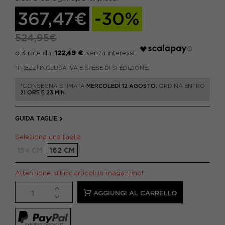
367,47€
-30%
524,95€
122,49 €
*PREZZI INCLUSA IVA E SPESE DI SPEDIZIONE.
*CONSEGNA STIMATA
MERCOLEDÌ 12 AGOSTO.
ORDINA ENTRO
21 ORE E 23 MIN.
GUIDA TAGLIE
Seleziona una taglia
154 CM
162 CM
Attenzione: ultimi articoli in magazzino!
AGGIUNGI AL CARRELLO