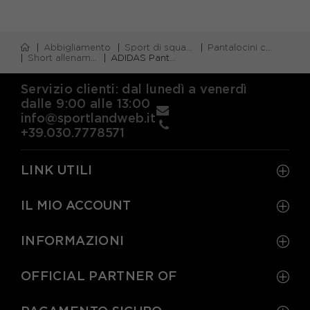
Abbigliamento
Sport di squadra
Pantalocini calcio
Short allenamento calcio
ADIDAS Pantaloncini Calcio Tiro24 Blu Bianco Uomo
Servizio clienti: dal lunedì a venerdì
dalle 9:00 alle 13:00
info@sportlandweb.it
+39.030.7778571
LINK UTILI
IL MIO ACCOUNT
INFORMAZIONI
OFFICIAL PARTNER OF