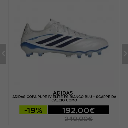
ADIDAS
 -
ADIDAS COPA PURE IV ELITE FG BIANCO BLU - SCARPE DA
AD
CALCIO UOMO
-19%
192,00€
240,00€