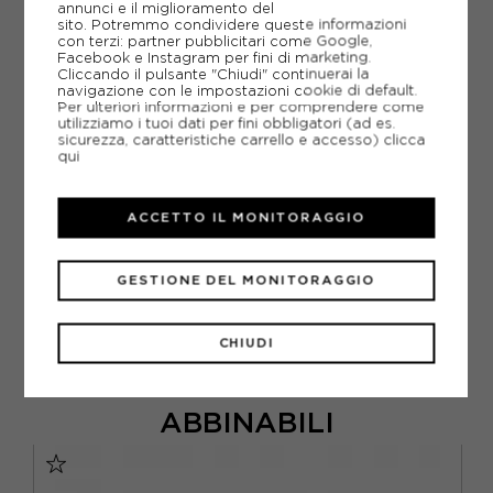
annunci e il miglioramento del
AGGIUNGI ALLA LISTA DEI DESIDERI
sito. Potremmo condividere queste informazioni
con terzi: partner pubblicitari come Google,
Facebook e Instagram per fini di marketing.
POTREBBERO INTERESSARTI ANCHE
Cliccando il pulsante "Chiudi" continuerai la
PANTALONCINI ADIDAS
navigazione con le impostazioni cookie di default.
SHORT ALLENAMENTO CALCIO
Per ulteriori informazioni e per comprendere come
utilizziamo i tuoi dati per fini obbligatori (ad es.
ARTICOLI SPORTIVI ADIDAS
sicurezza, caratteristiche carrello e accesso)
clicca
qui
METODI DI PAGAMENTO
ACCETTO IL MONITORAGGIO
PIÙ INFORMAZIONI
GESTIONE DEL MONITORAGGIO
SCHEDA TECNICA
GUIDA ALLE TAGLIE
CHIUDI
ABBINABILI