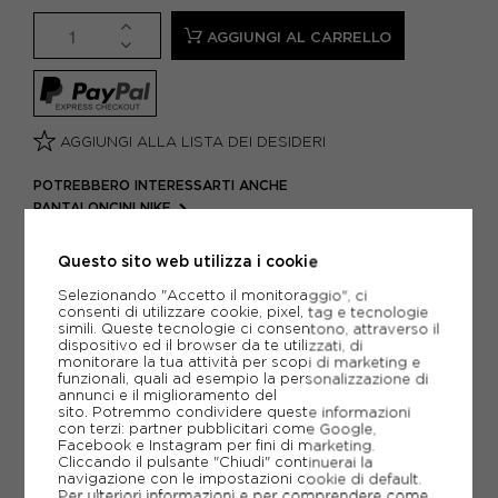
AGGIUNGI AL CARRELLO
AGGIUNGI ALLA LISTA DEI DESIDERI
POTREBBERO INTERESSARTI ANCHE
PANTALONCINI NIKE
SHORT RUNNING
ARTICOLI SPORTIVI NIKE
Questo sito web utilizza i cookie
METODI DI PAGAMENTO
Selezionando "Accetto il monitoraggio", ci
consenti di utilizzare cookie, pixel, tag e tecnologie
simili. Queste tecnologie ci consentono, attraverso il
dispositivo ed il browser da te utilizzati, di
monitorare la tua attività per scopi di marketing e
PIÙ INFORMAZIONI
funzionali, quali ad esempio la personalizzazione di
annunci e il miglioramento del
sito. Potremmo condividere queste informazioni
SCHEDA TECNICA
con terzi: partner pubblicitari come Google,
Facebook e Instagram per fini di marketing.
Cliccando il pulsante "Chiudi" continuerai la
GUIDA ALLE TAGLIE
navigazione con le impostazioni cookie di default.
Per ulteriori informazioni e per comprendere come