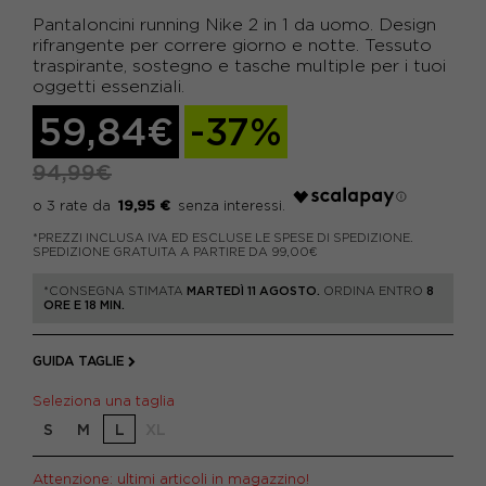
Pantaloncini running Nike 2 in 1 da uomo. Design
rifrangente per correre giorno e notte. Tessuto
traspirante, sostegno e tasche multiple per i tuoi
oggetti essenziali.
59,84€
-37%
94,99€
19,95 €
*PREZZI INCLUSA IVA ED ESCLUSE LE SPESE DI SPEDIZIONE.
SPEDIZIONE GRATUITA A PARTIRE DA 99,00€
*CONSEGNA STIMATA
MARTEDÌ 11 AGOSTO.
ORDINA ENTRO
8
ORE E 18 MIN.
GUIDA TAGLIE
Seleziona una taglia
S
M
L
XL
Attenzione: ultimi articoli in magazzino!