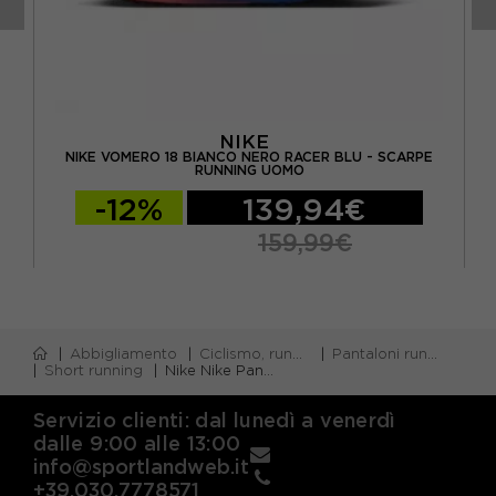
NIKE
NIKE VOMERO 18 BIANCO NERO RACER BLU - SCARPE
O
RUNNING UOMO
-12%
139,94€
159,99€
Abbigliamento
Ciclismo, running e piscina
Pantaloni running corti
Short running
Nike Nike Pantaloncini Running 4" 2In1 Reflect Nero Reflect Argento Uomo
Servizio clienti: dal lunedì a venerdì
dalle 9:00 alle 13:00
info@sportlandweb.it
+39.030.7778571