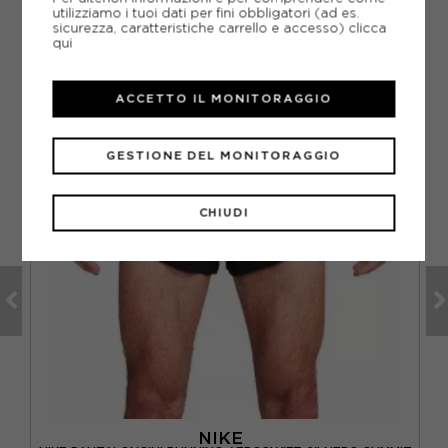
utilizziamo i tuoi dati per fini obbligatori (ad es.
sicurezza, caratteristiche carrello e accesso)
clicca
CONSIGLIATI DA NOI
qui
VO
ACCETTO IL MONITORAGGIO
GESTIONE DEL MONITORAGGIO
CHIUDI
NIKE