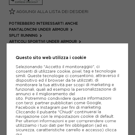
AGGIUNGI ALLA LISTA DEI DESIDERI
POTREBBERO INTERESSARTI ANCHE
PANTALONCINI UNDER ARMOUR
SPLIT RUNNING
ARTICOLI SPORTIVI UNDER ARMOUR
METODI DI PAGAMENTO
Questo sito web utilizza i cookie
Selezionando "Accetto il monitoraggio", ci
consenti di utilizzare cookie, pixel, tag e tecnologie
PIÙ INFORMAZIONI
simili. Queste tecnologie ci consentono, attraverso il
dispositivo ed il browser da te utilizzati, di
monitorare la tua attività per scopi di marketing e
SCHEDA TECNICA
funzionali, quali ad esempio la personalizzazione di
annunci e il miglioramento del
sito. Potremmo condividere queste informazioni
GUIDA ALLE TAGLIE
con terzi: partner pubblicitari come Google,
Facebook e Instagram per fini di marketing.
Cliccando il pulsante "Chiudi" continuerai la
navigazione con le impostazioni cookie di default.
CONSIGLIATI DA NOI
Per ulteriori informazioni e per comprendere come
utilizziamo i tuoi dati per fini obbligatori (ad es.
sicurezza, caratteristiche carrello e accesso)
clicca
VO
qui