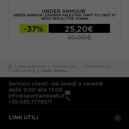
UNDER ARMOUR
ITI
UNDER ARMOUR LEGGINGS PALESTRA TIGHT FLY FAST 6"
U
NERO REFLECTIVE DONNA
-37%
25,20€
40,00€
Abbigliamento
Ciclismo, running e piscina
Pantaloni running corti
Split running
Under Armour Pantaloncini Running Velociti Pro 3" Ultimate Nero Reflective Donna
Servizio clienti: dal lunedì a venerdì
dalle 9:00 alle 13:00
info@sportlandweb.it
+39.030.7778571
LINK UTILI