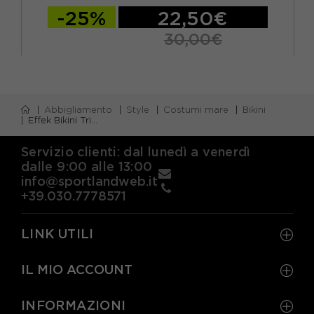
-25%
22,50€
30,00€
Abbigliamento
Style
Costumi mare
Bikini
Effek Bikini Triangolo Verde Acido Donna
Servizio clienti: dal lunedì a venerdì
dalle 9:00 alle 13:00
info@sportlandweb.it
+39.030.7778571
LINK UTILI
IL MIO ACCOUNT
INFORMAZIONI