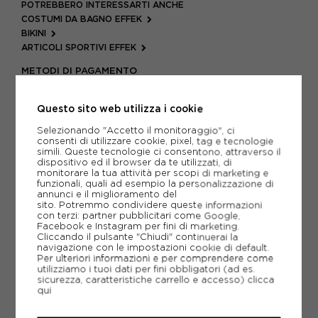
POTREBBERO INTERESSARTI ANCHE
COSTUMI DA BAGNO EFFEK
BIKINI
ARTICOLI SPORTIVI EFFEK
METODI DI PAGAMENTO
Questo sito web utilizza i cookie
PIÙ INFORMAZIONI
Selezionando "Accetto il monitoraggio", ci
consenti di utilizzare cookie, pixel, tag e tecnologie
simili. Queste tecnologie ci consentono, attraverso il
SCHEDA TECNICA
dispositivo ed il browser da te utilizzati, di
monitorare la tua attività per scopi di marketing e
funzionali, quali ad esempio la personalizzazione di
GUIDA ALLE TAGLIE
annunci e il miglioramento del
sito. Potremmo condividere queste informazioni
con terzi: partner pubblicitari come Google,
Facebook e Instagram per fini di marketing.
CONSIGLIATI DA NOI
Cliccando il pulsante "Chiudi" continuerai la
navigazione con le impostazioni cookie di default.
Per ulteriori informazioni e per comprendere come
utilizziamo i tuoi dati per fini obbligatori (ad es.
sicurezza, caratteristiche carrello e accesso)
clicca
qui