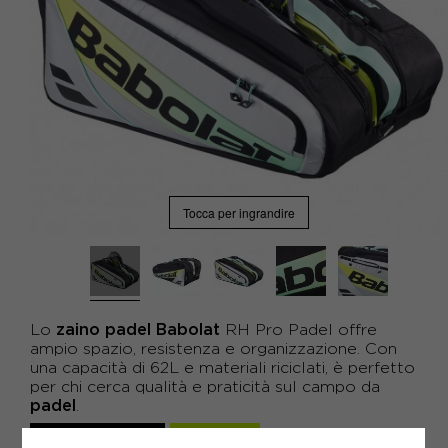
Tocca per ingrandire
zaino padel Babolat
Lo
RH Pro Padel offre
ampio spazio, resistenza e organizzazione. Con
una capacità di 62L e materiali riciclati, è perfetto
per chi cerca qualità e praticità sul campo da
padel
.
95,96€
-19%