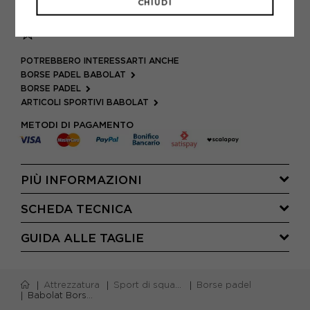
CHIUDI
AGGIUNGI ALLA LISTA DEI DESIDERI
POTREBBERO INTERESSARTI ANCHE
BORSE PADEL BABOLAT
BORSE PADEL
ARTICOLI SPORTIVI BABOLAT
METODI DI PAGAMENTO
PIÙ INFORMAZIONI
SCHEDA TECNICA
GUIDA ALLE TAGLIE
Attrezzatura
Sport di squadra
Borse padel
Babolat Borsa Padel Rh Pro Nero Giallo Bianco