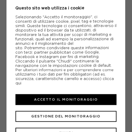
Questo sito web utilizza i cookie
119,95€
Selezionando "Accetto il monitoraggio", ci
31,99 €
consenti di utilizzare cookie, pixel, tag e tecnologie
simili. Queste tecnologie ci consentono, attraverso il
*PREZZI INCLUSA IVA ED ESCLUSE LE SPESE DI SPEDIZIONE.
dispositivo ed il browser da te utilizzati, di
SPEDIZIONE GRATUITA A PARTIRE DA 99,00€
monitorare la tua attività per scopi di marketing e
funzionali, quali ad esempio la personalizzazione di
annunci e il miglioramento del
*CONSEGNA STIMATA
GIOVEDÌ 13 AGOSTO.
ORDINA ENTRO
22
ORE E 48 MIN.
sito. Potremmo condividere queste informazioni
con terzi: partner pubblicitari come Google,
Facebook e Instagram per fini di marketing.
EXTRA SCONTO GIÀ INCLUSO
Cliccando il pulsante "Chiudi" continuerai la
Saldi ancora più convenienti
navigazione con le impostazioni cookie di default.
Per ulteriori informazioni e per comprendere come
utilizziamo i tuoi dati per fini obbligatori (ad es.
sicurezza, caratteristiche carrello e accesso)
clicca
GUIDA TAGLIE
qui
Seleziona una taglia
ACCETTO IL MONITORAGGIO
TU
GESTIONE DEL MONITORAGGIO
AGGIUNGI AL CARRELLO