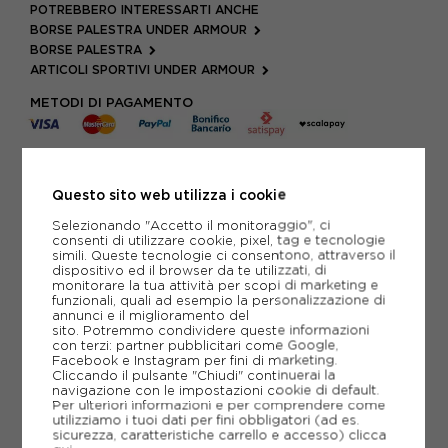
POTREBBERO INTERESSARTI ANCHE
BORSE PALESTRA UNDER ARMOUR
BORSE PALESTRA
ARTICOLI SPORTIVI UNDER ARMOUR
METODI DI PAGAMENTO
PIÙ INFORMAZIONI
Questo sito web utilizza i cookie
SCHEDA TECNICA
Selezionando "Accetto il monitoraggio", ci
consenti di utilizzare cookie, pixel, tag e tecnologie
simili. Queste tecnologie ci consentono, attraverso il
GUIDA ALLE TAGLIE
dispositivo ed il browser da te utilizzati, di
monitorare la tua attività per scopi di marketing e
funzionali, quali ad esempio la personalizzazione di
annunci e il miglioramento del
sito. Potremmo condividere queste informazioni
CONSIGLIATI DA NOI
con terzi: partner pubblicitari come Google,
Facebook e Instagram per fini di marketing.
Cliccando il pulsante "Chiudi" continuerai la
navigazione con le impostazioni cookie di default.
Per ulteriori informazioni e per comprendere come
utilizziamo i tuoi dati per fini obbligatori (ad es.
sicurezza, caratteristiche carrello e accesso)
clicca