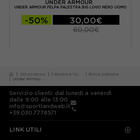
UNDER ARMOUR
U
UNDER ARMOUR FELPA PALESTRA BIG LOGO NERO UOMO
-50%
30,00€
60,00€
Attrezzatura
Palestra e home gym
Borse palestra
Under Armour Borsa Undeniable 5.0 Duffle Md Nero Uomo
Servizio clienti: dal lunedì a venerdì
dalle 9:00 alle 13:00
info@sportlandweb.it
+39.030.7778571
LINK UTILI