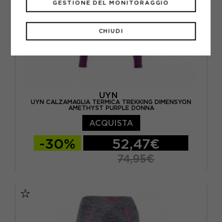
GESTIONE DEL MONITORAGGIO
CHIUDI
UYN
UYN CALZAMAGLIA TERMICA TREKKING DIMENSYON
AMETHYST PURPLE DONNA
ACQUISTA
-30%
52,47€
74,95€
XS
S/M
L/XL