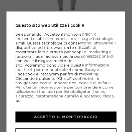
Questo sito web utilizza i cookie
UYN
UYN CALZAMAGLIA TERMICA TREKKING EVOLUTYON
Selezionando "Accetto il monitoraggio", ci
BIOMORPH GRIGIO MELANGE GRIGIO DONNA
consenti di utilizzare cookie, pixel, tag e tecnologie
simili. Queste tecnologie ci consentono, attraverso il
ACQUISTA
dispositivo ed il browser da te utilizzati, di
monitorare la tua attività per scopi di marketing e
-30%
69,97€
funzionali, quali ad esempio la personalizzazione di
annunci e il miglioramento del
99,95€
sito. Potremmo condividere queste informazioni
con terzi: partner pubblicitari come Google,
Facebook e Instagram per fini di marketing.
XS
S/M
L/XL
Cliccando il pulsante "Chiudi" continuerai la
navigazione con le impostazioni cookie di default.
Per ulteriori informazioni e per comprendere come
utilizziamo i tuoi dati per fini obbligatori (ad es.
sicurezza, caratteristiche carrello e accesso)
clicca
qui
ACCETTO IL MONITORAGGIO