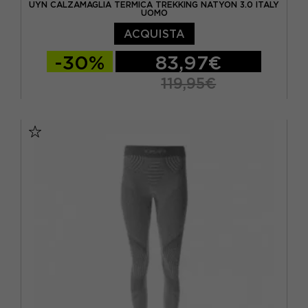
UYN CALZAMAGLIA TERMICA TREKKING NATYON 3.0 ITALY
UOMO
ACQUISTA
-30%
83,97€
119,95€
S/M
L/XL
XXL