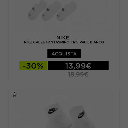
NIKE
NIKE CALZE FANTASMINO TRIS PACK BIANCO
ACQUISTA
-30%
13,99€
19,99€
XS
S
M
L
XL