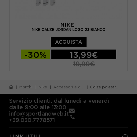
NIKE
NIKE CALZE JORDAN LOGO 23 BIANCO
ACQUISTA
-30%
13,99€
19,99€
S
M
L
XL
Marchi
Nike
Accessori e attrezzatura nike
Calze palestra nike
Servizio clienti: dal lunedì a venerdì
dalle 9:00 alle 13:00
info@sportlandweb.it
+39.030.7778571
LINK UTILI