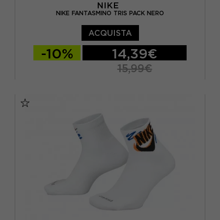
NIKE
NIKE FANTASMINO TRIS PACK NERO
ACQUISTA
-10%
14,39€
15,99€
S
M
L