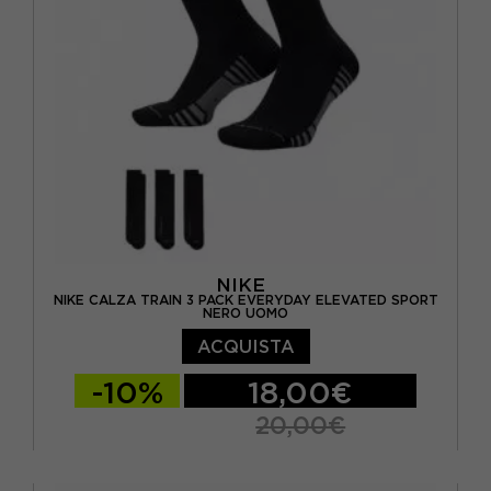
ROSSO
(1)
M
(12)
S
(11)
XL
(7)
NIKE
NIKE CALZA TRAIN 3 PACK EVERYDAY ELEVATED SPORT
NERO UOMO
ACQUISTA
-10%
18,00€
20,00€
S
M
L