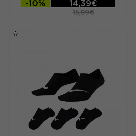
-10%
14,39€
15,99€
S
M
L