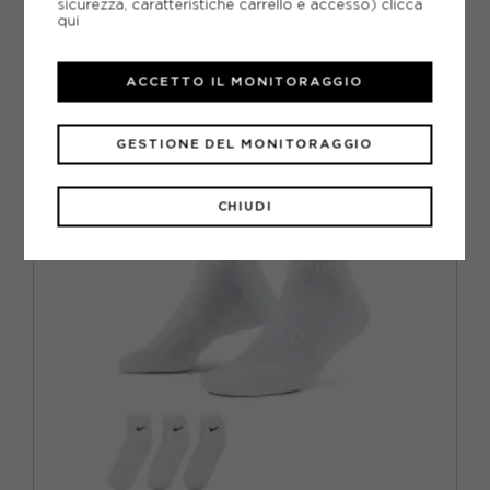
sicurezza, caratteristiche carrello e accesso)
clicca
ACQUISTA
qui
-10%
14,39€
ACCETTO IL MONITORAGGIO
15,99€
S
M
L
XL
GESTIONE DEL MONITORAGGIO
CHIUDI