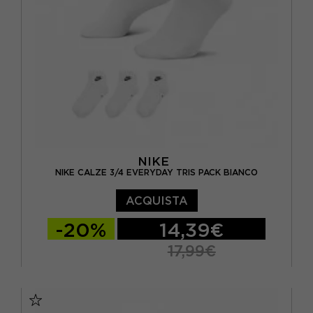
NIKE
NIKE CALZE 3/4 EVERYDAY TRIS PACK BIANCO
ACQUISTA
-20%
14,39€
17,99€
S
M
L
XL