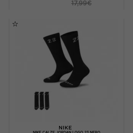
17,99€
S
M
L
XL
NIKE
NIKE CALZE JORDAN LOGO 23 NERO