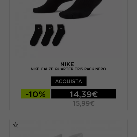
NIKE
NIKE CALZE QUARTER TRIS PACK NERO
ACQUISTA
-10%
14,39€
15,99€
S
M
L
XL