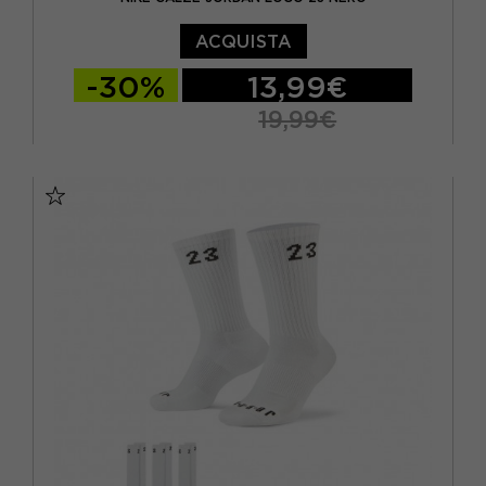
ACQUISTA
-30%
13,99€
19,99€
S
M
L
XL