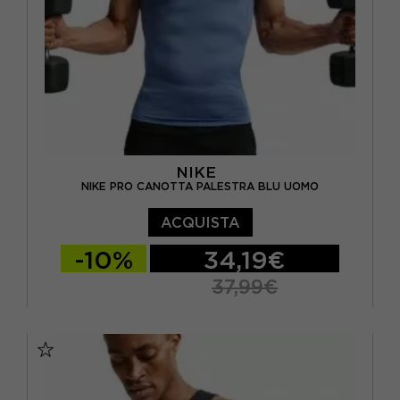
NIKE
NIKE PRO CANOTTA PALESTRA BLU UOMO
ACQUISTA
-10%
34,19€
37,99€
S
M
L
XL