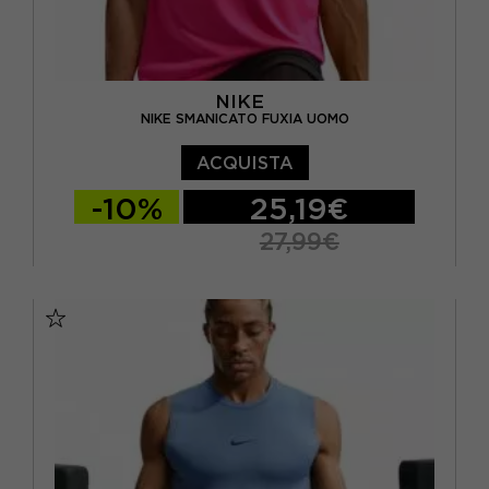
NIKE
NIKE SMANICATO FUXIA UOMO
ACQUISTA
-10%
25,19€
27,99€
S
M
L
XL