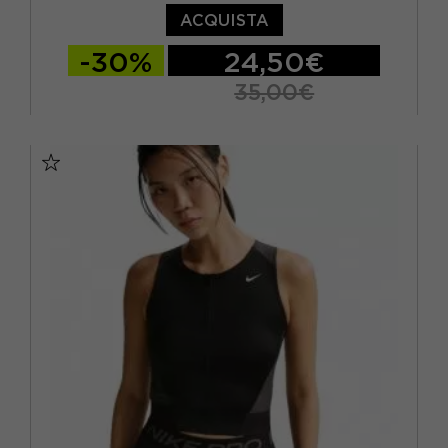
ACQUISTA
-30%
24,50€
35,00€
XS
S
M