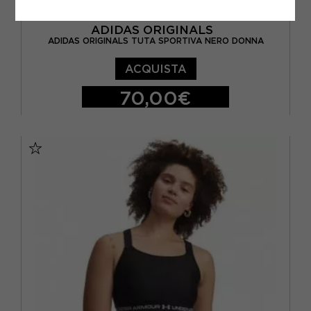
ADIDAS ORIGINALS
ADIDAS ORIGINALS TUTA SPORTIVA NERO DONNA
ACQUISTA
70,00€
XS
S
M
L