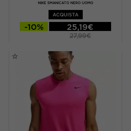
NIKE SMANICATO NERO UOMO
ACQUISTA
-10%
25,19€
27,99€
S
M
L
XL