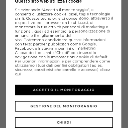
Questo sito web utilizza i cookie
-10%
36,00€
Selezionando "Accetto il monitoraggio", ci
consenti di utilizzare cookie, pixel, tag e tecnologie
simili. Queste tecnologie ci consentono, attraverso il
40,00€
dispositivo ed il browser da te utilizzati, di
monitorare la tua attività per scopi di marketing e
funzionali, quali ad esempio la personalizzazione di
XS
S
M
annunci e il miglioramento del
NUOVO
sito. Potremmo condividere queste informazioni
con terzi: partner pubblicitari come Google,
Facebook e Instagram per fini di marketing.
Cliccando il pulsante "Chiudi" continuerai la
navigazione con le impostazioni cookie di default.
Per ulteriori informazioni e per comprendere come
utilizziamo i tuoi dati per fini obbligatori (ad es.
sicurezza, caratteristiche carrello e accesso)
clicca
qui
ACCETTO IL MONITORAGGIO
GESTIONE DEL MONITORAGGIO
CHIUDI