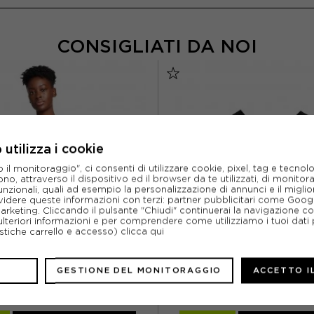
CONSIGLIATI DA NOI
utilizza i cookie
l monitoraggio", ci consenti di utilizzare cookie, pixel, tag e tecnolo
o, attraverso il dispositivo ed il browser da te utilizzati, di monitorar
unzionali, quali ad esempio la personalizzazione di annunci e il migl
idere queste informazioni con terzi: partner pubblicitari come Goo
marketing. Cliccando il pulsante "Chiudi" continuerai la navigazione c
ulteriori informazioni e per comprendere come utilizziamo i tuoi dati p
ristiche carrello e accesso)
clicca qui
GESTIONE DEL MONITORAGGIO
ACCETTO I
NIKE
ON
TTA RUNNING AEROSWIFT NERO
ON REGGISENO SPORTIVO PERFO
DONNA
NERO DONNA