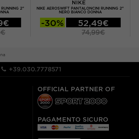
NIKE
 RUNNING 2"
NIKE AEROSWIFT PANTALONCINI RUNNING 2"
NI
ONNA
NERO BIANCO DONNA
9€
-30%
52,49€
9€
74,99€
nna
+39.030.7778571
OFFICIAL PARTNER OF
PAGAMENTO SICURO