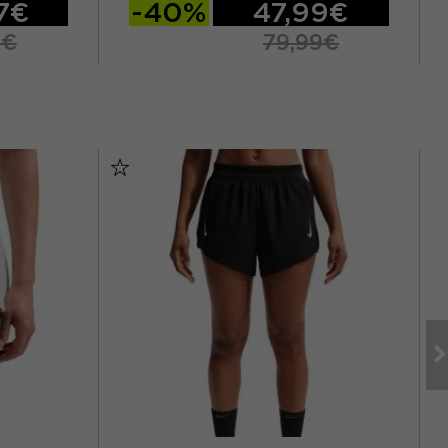
7€
-40%
47,99€
5€
79,99€