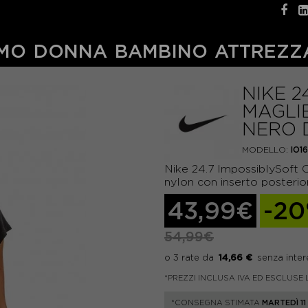
MO
DONNA
BAMBINO
ATTREZZ
NIKE 2
MAGLI
NERO 
MODELLO:
IO1
Nike 24.7 ImpossiblySoft 
nylon con inserto posterio
43,99€
-2
54,99€
14,66 €
*PREZZI INCLUSA IVA ED ESCLUSE 
*CONSEGNA STIMATA
MARTEDÌ 1