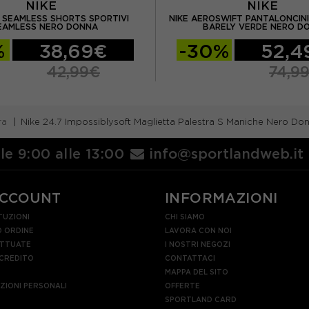
NIKE
NIKE
O SEAMLESS SHORTS SPORTIVI
NIKE AEROSWIFT PANTALONCINI
EAMLESS NERO DONNA
BARELY VERDE NERO D
%
38,69€
-30%
52,4
42,99€
74,9
ra
Nike 24.7 Impossiblysoft Maglietta Palestra S Maniche Nero Do
lle 9:00 alle 13:00
info@sportlandweb.it
ACCOUNT
INFORMAZIONI
TUZIONI
CHI SIAMO
 ORDINE
LAVORA CON NOI
ETTUATE
I NOSTRI NEGOZI
 CREDITO
CONTATTACI
MAPPA DEL SITO
AZIONI PERSONALI
OFFERTE
SPORTLAND CARD