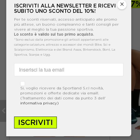
-50%
60,00€
-37
×
ISCRIVITI ALLA NEWSLETTER E RICEVI
SUBITO UNO SCONTO DEL 10%!
119,99€
Per te sconti riservati, accesso anticipato alle promo
più attese, un buono compleanno e tanti consigli per
vivere al meglio la tua passione sportiva.
Lo sconto è valido sul tuo primo acquisto.
*Sono esclusi dalla promozione gli articoli appartenenti alle
categorie calzature, attrezzo e accessori dei mondi Bike, Sci e
Scialpinismo, Elettronica e dei Brand Assos, Birkenstock, Bont, La
Sportiva, Scarpa e Ugg.
Si, voglio ricevere da Sportland S.r.l novità,
promozioni e offerte dedicate via email!.
(Trattamento dei dati come da punto 3 dell'
informativa privacy)
ISCRIVITI