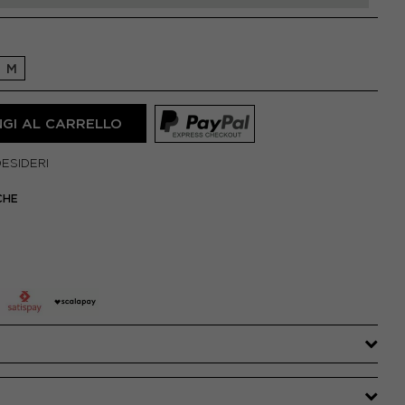
M
GI AL CARRELLO
DESIDERI
CHE