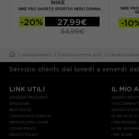
NIKE
NIKE PR
A
NIKE PRO SHORTS SPORTIVI NERO DONNA
S
-20%
27,99€
-10
34,99€
Abbigliamento
Palestra e home gym
Canotte palest
Servizio clienti: dal lunedì a venerdì da
LINK UTILI
IL MIO 
DOMANDE FREQUENTI
ORDINI E RESTI
SPEDIZIONI
TRACCIAMENTO
RESO FACILE
RICHIESTE EFF
CONDIZIONI DI VENDITA
LE MIE NOTE DI
IMPOSTAZIONI COOKIE
I MIEI INDIRIZZI
COOKIE POLICY
LE MIE INFORM
PRIVACY POLICY
I MIEI BUONI