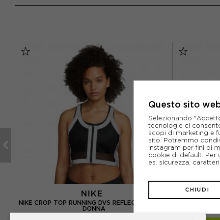
Questo sito web 
Selezionando "Accetto i
tecnologie ci consenton
scopi di marketing e f
sito. Potremmo condiv
Instagram per fini di 
cookie di default. Per 
es. sicurezza, caratte
CHIUDI
NIKE
NIKE CROP TOP RUNNING DVS REFLECTIVE NERO
NIKE CANO
DONNA