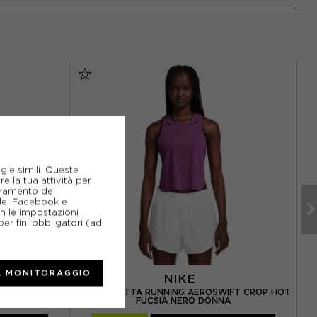
gie simili. Queste
e la tua attività per
ioramento del
gle, Facebook e
on le impostazioni
er fini obbligatori (ad
L MONITORAGGIO
NIKE
RMANCE FLEX
NIKE CANOTTA RUNNING AEROSWIFT CROP HOT
FUCSIA NERO DONNA