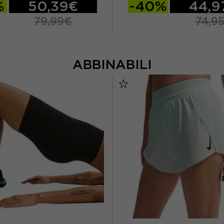
%
50,39€
-40%
44,9
79,99€
74,9
ABBINABILI