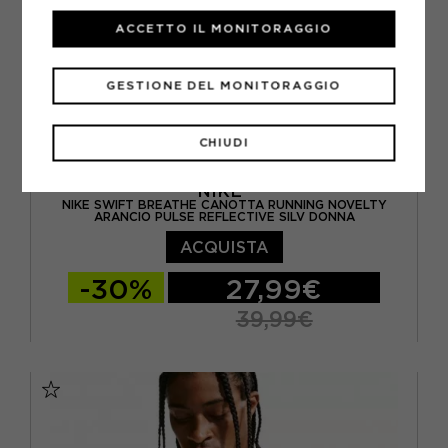
ACCETTO IL MONITORAGGIO
GESTIONE DEL MONITORAGGIO
CHIUDI
NIKE
NIKE SWIFT BREATHE CANOTTA RUNNING NOVELTY
ARANCIO PULSE REFLECTIVE SILV DONNA
ACQUISTA
-30%
27,99€
39,99€
XS
S
M
L