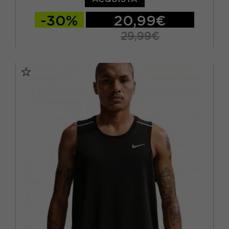
-30%
20,99€
29,99€
S
M
L
XL