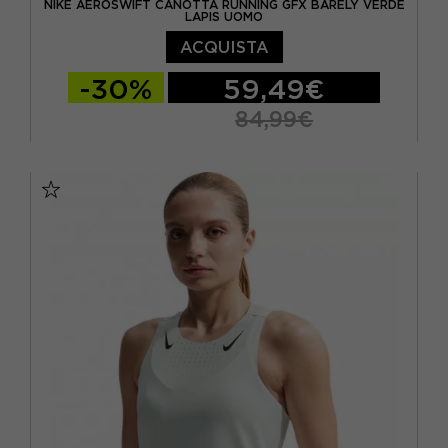
NIKE AEROSWIFT CANOTTA RUNNING GFX BARELY VERDE
LAPIS UOMO
ACQUISTA
-30%
59,49€
84,99€
S
M
L
XL