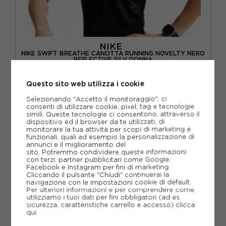
NIKE
NIKE SWIFT BREATHE CANOTTA RUNNING NOVELTY NERO
REFLECTIVE SILV DONNA
ACQUISTA
Questo sito web utilizza i cookie
-30%
27,99€
Selezionando "Accetto il monitoraggio", ci
consenti di utilizzare cookie, pixel, tag e tecnologie
39,99€
simili. Queste tecnologie ci consentono, attraverso il
dispositivo ed il browser da te utilizzati, di
monitorare la tua attività per scopi di marketing e
XS
S
M
L
funzionali, quali ad esempio la personalizzazione di
annunci e il miglioramento del
sito. Potremmo condividere queste informazioni
con terzi: partner pubblicitari come Google,
Facebook e Instagram per fini di marketing.
Cliccando il pulsante "Chiudi" continuerai la
navigazione con le impostazioni cookie di default.
Per ulteriori informazioni e per comprendere come
utilizziamo i tuoi dati per fini obbligatori (ad es.
sicurezza, caratteristiche carrello e accesso)
clicca
qui