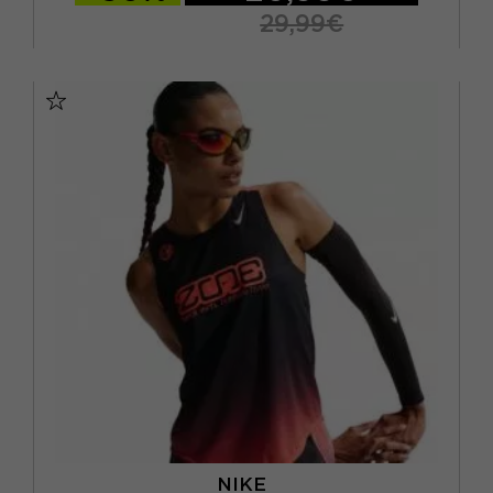
29,99€
XS
S
M
L
NIKE