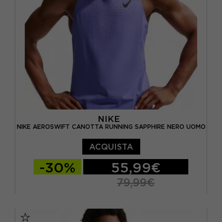
NIKE
NIKE AEROSWIFT CANOTTA RUNNING SAPPHIRE NERO UOMO
ACQUISTA
-30%
55,99€
79,99€
S
M
L
XL