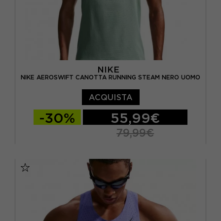
NIKE
NIKE AEROSWIFT CANOTTA RUNNING STEAM NERO UOMO
ACQUISTA
-30%
55,99€
79,99€
S
M
L
XL