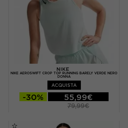
NIKE
NIKE AEROSWIFT CROP TOP RUNNING BARELY VERDE NERO
DONNA
ACQUISTA
-30%
55,99€
79,99€
XS
S
M
L