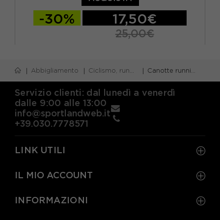
-30%
17,50€
25,00€
S
M
L
XL
Abbigliamento
Ciclismo, running e piscina
Canotte running
Servizio clienti: dal lunedì a venerdì
dalle 9:00 alle 13:00
info@sportlandweb.it
+39.030.7778571
LINK UTILI
IL MIO ACCOUNT
INFORMAZIONI