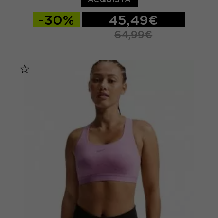
-30%
45,49€
64,99€
XS
S
M
L