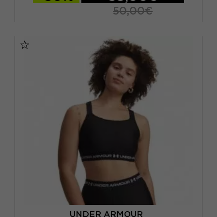
XXS
(7)
50,00€
32 C
34 C
36 C
38 D
UNDER ARMOUR