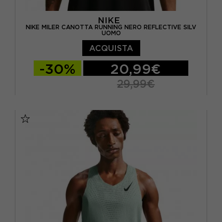
NIKE
NIKE MILER CANOTTA RUNNING NERO REFLECTIVE SILV
UOMO
ACQUISTA
-30%
20,99€
29,99€
S
M
L
XL