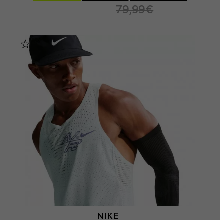
79,99€
S
M
L
XL
NIKE