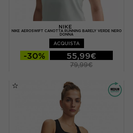
NIKE
NIKE AEROSWIFT CANOTTA RUNNING BARELY VERDE NERO
DONNA
ACQUISTA
-30%
55,99€
79,99€
XS
S
M
L