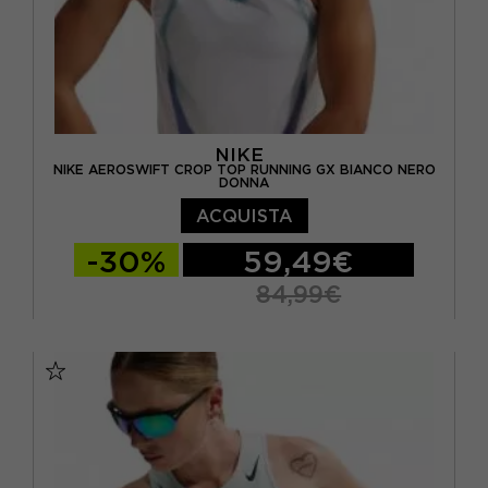
NIKE
NIKE AEROSWIFT CROP TOP RUNNING GX BIANCO NERO
DONNA
ACQUISTA
-30%
59,49€
84,99€
XS
S
M
L