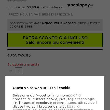
53,99 €
*PREZZI INCLUSA IVA E SPESE DI SPEDIZIONE.
*CONSEGNA STIMATA
MERCOLEDÌ 12 AGOSTO.
ORDINA ENTRO
20 ORE E 12 MIN.
EXTRA SCONTO GIÀ INCLUSO
Saldi ancora più convenienti
GUIDA TAGLIE
Seleziona una taglia
M
L
Attenzione: ultimi articoli in magazzino!
Questo sito web utilizza i cookie
AGGIUNGI AL CARRELLO
Selezionando "Accetto il monitoraggio", ci
consenti di utilizzare cookie, pixel, tag e tecnologie
simili. Queste tecnologie ci consentono, attraverso il
dispositivo ed il browser da te utilizzati, di