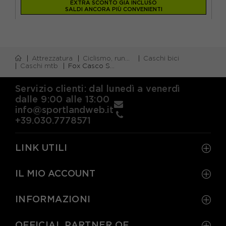
EXTRA SCONTO GIÀ INCLUSO
SALDI ANCORA PIÙ CONVENIENTI
Attrezzatura
Ciclismo, running e piscina
Caschi bici
Caschi mtb
Fox Casco Speedframe Pro Defy Bianco
Servizio clienti: dal lunedì a venerdì
dalle 9:00 alle 13:00
info@sportlandweb.it
+39.030.7778571
LINK UTILI
IL MIO ACCOUNT
INFORMAZIONI
OFFICIAL PARTNER OF