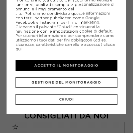
monitorare la tua attività per scopi di marketing e
funzionali, quali ad esempio la personalizzazione di
AGGIUNGI ALLA LISTA DEI DESIDERI
annunci e il miglioramento del
sito. Potremmo condividere queste informazioni
con terzi: partner pubblicitari come Google,
POTREBBERO INTERESSARTI ANCHE
Facebook e Instagram per fini di marketing.
CASCHI MTB FOX
Cliccando il pulsante "Chiudi" continuerai la
CASCHI MTB
navigazione con le impostazioni cookie di default.
Per ulteriori informazioni e per comprendere come
ARTICOLI SPORTIVI FOX
utilizziamo i tuoi dati per fini obbligatori (ad es.
sicurezza, caratteristiche carrello e accesso)
clicca
METODI DI PAGAMENTO
qui
ACCETTO IL MONITORAGGIO
PIÙ INFORMAZIONI
SCHEDA TECNICA
GESTIONE DEL MONITORAGGIO
GUIDA ALLE TAGLIE
CHIUDI
CONSIGLIATI DA NOI