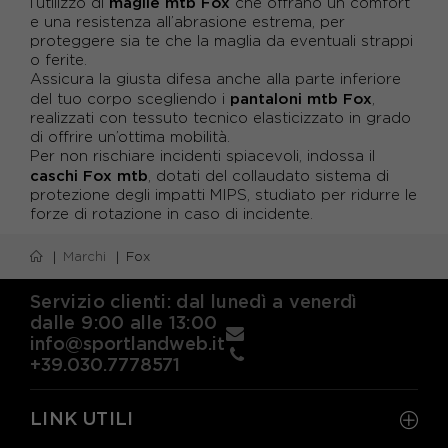
maglie mtb Fox
l’utilizzo di
che offrano un comfort
e una resistenza all’abrasione estrema, per
proteggere sia te che la maglia da eventuali strappi
o ferite.
Assicura la giusta difesa anche alla parte inferiore
pantaloni mtb Fox
del tuo corpo scegliendo i
,
realizzati con tessuto tecnico elasticizzato in grado
di offrire un’ottima mobilità.
Per non rischiare incidenti spiacevoli, indossa il
caschi Fox mtb
, dotati del collaudato sistema di
protezione degli impatti MIPS, studiato per ridurre le
forze di rotazione in caso di incidente.
Marchi
Fox
Servizio clienti: dal lunedì a venerdì
dalle 9:00 alle 13:00
info@sportlandweb.it
+39.030.7778571
LINK UTILI