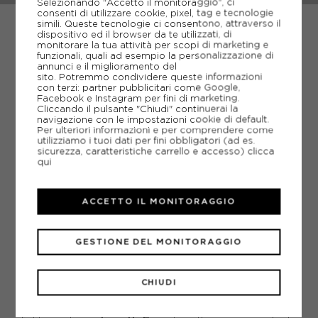
Selezionando "Accetto il monitoraggio", ci
consenti di utilizzare cookie, pixel, tag e tecnologie
simili. Queste tecnologie ci consentono, attraverso il
dispositivo ed il browser da te utilizzati, di
monitorare la tua attività per scopi di marketing e
funzionali, quali ad esempio la personalizzazione di
annunci e il miglioramento del
FOX
sito. Potremmo condividere queste informazioni
MO
FOX T-SHIRT MTB RANGER TRU DRI NERO UOMO
con terzi: partner pubblicitari come Google,
Facebook e Instagram per fini di marketing.
ACQUISTA
Cliccando il pulsante "Chiudi" continuerai la
navigazione con le impostazioni cookie di default.
Per ulteriori informazioni e per comprendere come
-20%
43,96€
utilizziamo i tuoi dati per fini obbligatori (ad es.
sicurezza, caratteristiche carrello e accesso)
clicca
54,95€
qui
abbigliamento
mtb
Tra i più noti produttori di
per
,
S
M
L
XL
S
Fox
realizza da più di 30 anni capi di alta qualità.
ACCETTO IL MONITORAGGIO
L’obiettivo dell’azienda è quello di creare prodotti
che permettano il massimo rendimento in tutta
sicurezza e una libertà di movimento illimitata.
GESTIONE DEL MONITORAGGIO
negozio online
In questa sezione del nostro
puoi
guanti Fox mtb
trovare
perfetti per ottenere una
vestibilità sicura e una protezione per il palmo
CHIUDI
estrema.
Le tue esperienze off-road richiedono anche