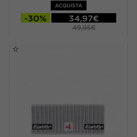
ACQUISTA
-30%
34,97€
49,95€
TU