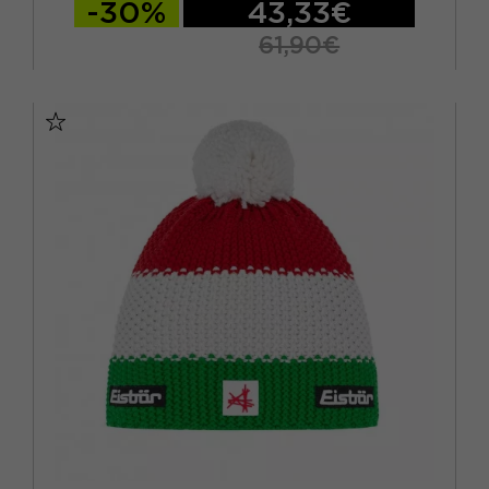
-30%
43,33€
61,90€
TU