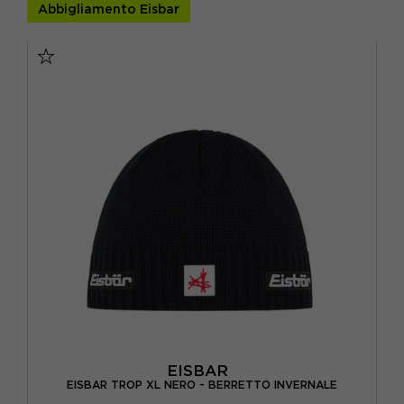
Abbigliamento Eisbar
BEIGE
(3)
BIANCO
(16)
BLU
(14)
FUXIA
(5)
GRIGIO
(10)
MULTICOLORE
(3)
NERO
(17)
ROSA
(2)
ROSSO
(4)
VERDE
(2)
EISBAR
EISBAR TROP XL NERO - BERRETTO INVERNALE