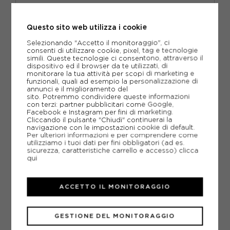
EISBAR
EISBAR STAR PON PON TRICOLORE ITALIA - BERRETTO
INVERNALE
Questo sito web utilizza i cookie
ACQUISTA
Selezionando "Accetto il monitoraggio", ci
consenti di utilizzare cookie, pixel, tag e tecnologie
-30%
38,47€
simili. Queste tecnologie ci consentono, attraverso il
dispositivo ed il browser da te utilizzati, di
54,95€
monitorare la tua attività per scopi di marketing e
funzionali, quali ad esempio la personalizzazione di
annunci e il miglioramento del
TU
sito. Potremmo condividere queste informazioni
con terzi: partner pubblicitari come Google,
Facebook e Instagram per fini di marketing.
Cliccando il pulsante "Chiudi" continuerai la
navigazione con le impostazioni cookie di default.
Per ulteriori informazioni e per comprendere come
utilizziamo i tuoi dati per fini obbligatori (ad es.
sicurezza, caratteristiche carrello e accesso)
clicca
qui
ACCETTO IL MONITORAGGIO
GESTIONE DEL MONITORAGGIO