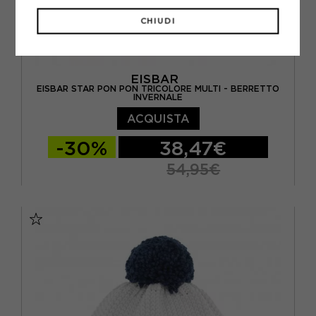
CHIUDI
EISBAR
EISBAR STAR PON PON TRICOLORE MULTI - BERRETTO
INVERNALE
ACQUISTA
-30%
38,47€
54,95€
TU