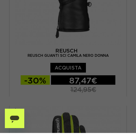
REUSCH
REUSCH GUANTI SCI CAMILA NERO DONNA
ACQUISTA
-30%
87,47€
124,95€
6
6.5
7
7.5