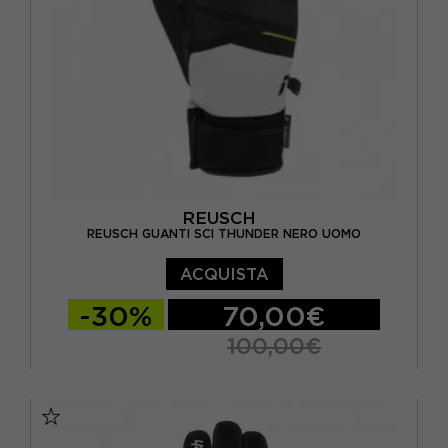
REUSCH
REUSCH GUANTI SCI THUNDER NERO UOMO
ACQUISTA
-30%
70,00€
100,00€
10
8
8.5
9
9.5