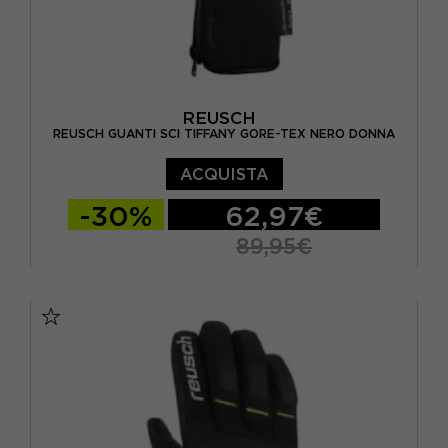
REUSCH
REUSCH GUANTI SCI TIFFANY GORE-TEX NERO DONNA
ACQUISTA
-30%
62,97€
89,95€
6
6.5
7
7.5