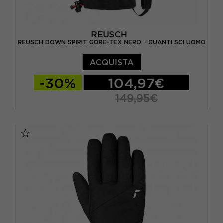
REUSCH
REUSCH DOWN SPIRIT GORE-TEX NERO - GUANTI SCI UOMO
ACQUISTA
-30%
104,97€
149,95€
10
8
8.5
9
9.5