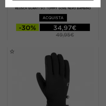
REUSCH
REUSCH GUANTI SCI TOMMY GORE NERO BAMBINO
ACQUISTA
-30%
34,97€
49,95€
4
5
5,5
6
6,5