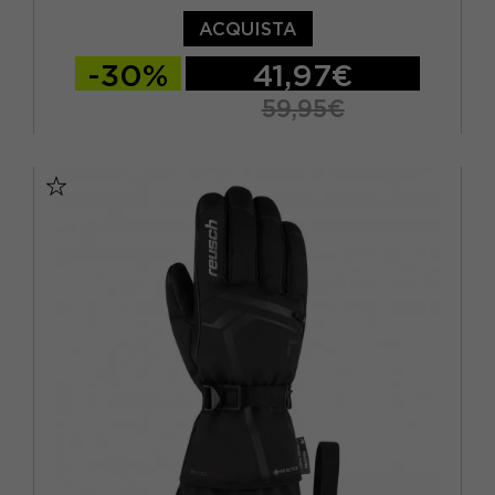
ACQUISTA
-30%
41,97€
59,95€
4
5
6
6,5