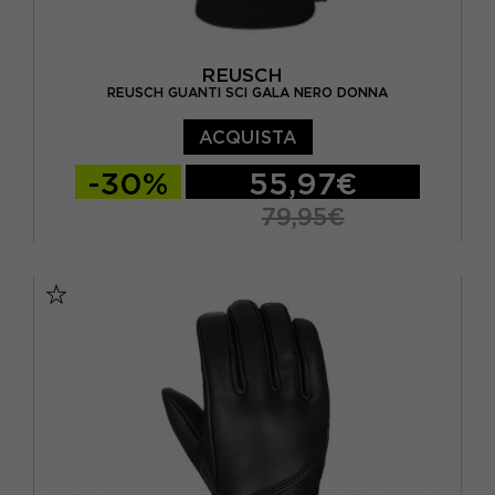
REUSCH
REUSCH GUANTI SCI GALA NERO DONNA
ACQUISTA
-30%
55,97€
79,95€
6
6.5
7
7.5