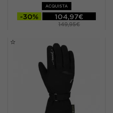
ACQUISTA
-30%
104,97€
149,95€
10
8
8.5
9
9.5