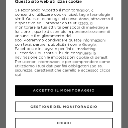
Questo sito web utilizza i cookie
-30%
17,47€
Selezionando "Accetto il monitoraggio", ci
24,95€
consenti di utilizzare cookie, pixel, tag e tecnologie
simili. Queste tecnologie ci consentono, attraverso il
dispositivo ed il browser da te utilizzati, di
4
5
6
6,5
monitorare la tua attività per scopi di marketing e
funzionali, quali ad esempio la personalizzazione di
annunci e il miglioramento del
sito. Potremmo condividere queste informazioni
con terzi: partner pubblicitari come Google,
Facebook e Instagram per fini di marketing.
Cliccando il pulsante "Chiudi" continuerai la
navigazione con le impostazioni cookie di default.
Per ulteriori informazioni e per comprendere come
utilizziamo i tuoi dati per fini obbligatori (ad es.
sicurezza, caratteristiche carrello e accesso)
clicca
qui
ACCETTO IL MONITORAGGIO
GESTIONE DEL MONITORAGGIO
CHIUDI