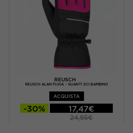
REUSCH
REUSCH ALAN FUXIA - GUANTI SCI BAMBINO
ACQUISTA
-30%
17,47€
24,95€
4
5
6
6,5