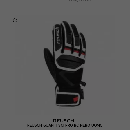
10
10.5
7.5
8
8.5
9
9.5
REUSCH
REUSCH GUANTI SCI PRO RC NERO UOMO