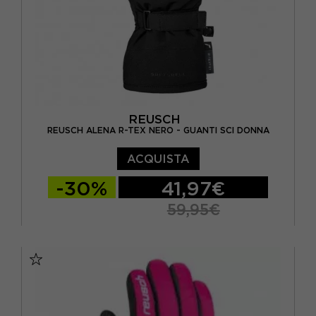
REUSCH
REUSCH ALENA R-TEX NERO - GUANTI SCI DONNA
ACQUISTA
-30%
41,97€
59,95€
6
6.5
7
7.5