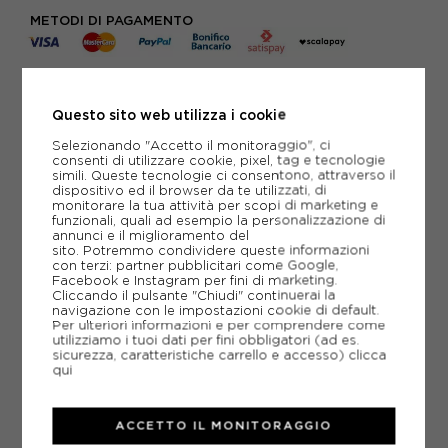
METODI DI PAGAMENTO
PIÙ INFORMAZIONI
Questo sito web utilizza i cookie
SCHEDA TECNICA
Selezionando "Accetto il monitoraggio", ci
consenti di utilizzare cookie, pixel, tag e tecnologie
simili. Queste tecnologie ci consentono, attraverso il
GUIDA ALLE TAGLIE
dispositivo ed il browser da te utilizzati, di
monitorare la tua attività per scopi di marketing e
funzionali, quali ad esempio la personalizzazione di
annunci e il miglioramento del
sito. Potremmo condividere queste informazioni
CONSIGLIATI DA NOI
con terzi: partner pubblicitari come Google,
Facebook e Instagram per fini di marketing.
Cliccando il pulsante "Chiudi" continuerai la
navigazione con le impostazioni cookie di default.
Per ulteriori informazioni e per comprendere come
utilizziamo i tuoi dati per fini obbligatori (ad es.
sicurezza, caratteristiche carrello e accesso)
clicca
qui
ACCETTO IL MONITORAGGIO