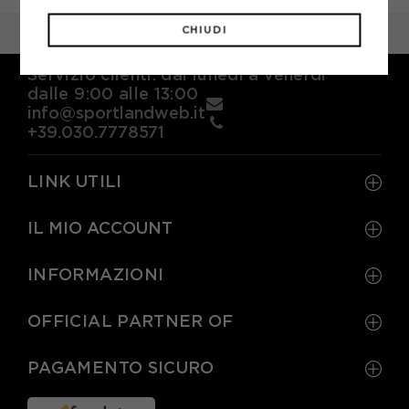
CHIUDI
Marchi
Level
Servizio clienti: dal lunedì a venerdì
dalle 9:00 alle 13:00
info@sportlandweb.it
+39.030.7778571
LINK UTILI
IL MIO ACCOUNT
INFORMAZIONI
OFFICIAL PARTNER OF
PAGAMENTO SICURO