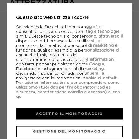
ATTREZZATURA
Questo sito web utilizza i cookie
LEVEL
Selezionando "Accetto il monitoraggio", ci
consenti di utilizzare cookie, pixel, tag e tecnologie
guanti da sci
Proteggi le tue mani con i migliori
simili. Queste tecnologie ci consentono, attraverso il
dispositivo ed il browser da te utilizzati, di
Level
, progettati per offrire calore, comfort e
monitorare la tua attività per scopi di marketing e
massima protezione anche nelle condizioni più
funzionali, quali ad esempio la personalizzazione di
guanti da sci Level
estreme. Ogni paio di
combina
annunci e il miglioramento del
sito. Potremmo condividere queste informazioni
materiali di alta qualità e tecnologie innovative per
con terzi: partner pubblicitari come Google,
garantirti una presa salda e una protezione ottimale
Facebook e Instagram per fini di marketing.
contro freddo, vento e neve. Ideali per sciatori di
Cliccando il pulsante "Chiudi" continuerai la
ogni livello, sono l’accessorio indispensabile per
navigazione con le impostazioni cookie di default.
Per ulteriori informazioni e per comprendere come
vivere al meglio le tue avventure in montagna.
utilizziamo i tuoi dati per fini obbligatori (ad es.
sicurezza, caratteristiche carrello e accesso)
clicca
Scegli tra una vasta gamma di modelli, perfetti per
qui
soddisfare le esigenze di stile e performance di ogni
sciatore.
Non perdere l’occasione di completare il tuo
ACCETTO IL MONITORAGGIO
equipaggiamento con i
bastoncini da sci Leki
e le
maschere da sci Oakley
, per un’esperienza sugli sci
all’insegna della qualità e della sicurezza. Preparati a
GESTIONE DEL MONITORAGGIO
conquistare le piste con stile!