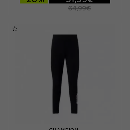
64,99€
XS
S
M
L
CHAMPION