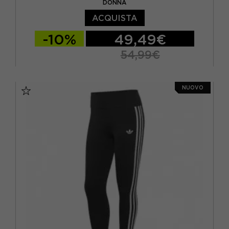
DONNA
ACQUISTA
-10%
49,49€
54,99€
XS
S
M
L
NUOVO