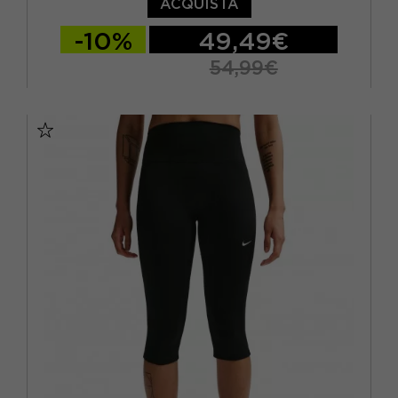
ACQUISTA
-10%
49,49€
54,99€
XS
S
M
L