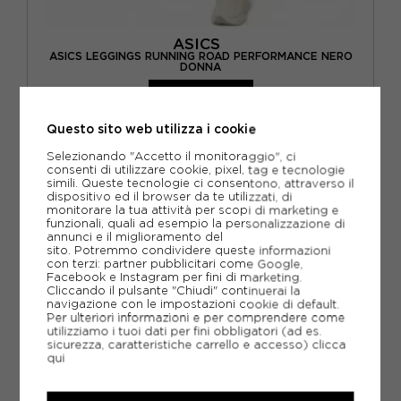
ASICS
ASICS LEGGINGS RUNNING ROAD PERFORMANCE NERO
DONNA
ACQUISTA
-30%
49,00€
Questo sito web utilizza i cookie
70,00€
Selezionando "Accetto il monitoraggio", ci
consenti di utilizzare cookie, pixel, tag e tecnologie
simili. Queste tecnologie ci consentono, attraverso il
XS
S
M
dispositivo ed il browser da te utilizzati, di
monitorare la tua attività per scopi di marketing e
funzionali, quali ad esempio la personalizzazione di
annunci e il miglioramento del
sito. Potremmo condividere queste informazioni
con terzi: partner pubblicitari come Google,
Facebook e Instagram per fini di marketing.
Cliccando il pulsante "Chiudi" continuerai la
navigazione con le impostazioni cookie di default.
Per ulteriori informazioni e per comprendere come
utilizziamo i tuoi dati per fini obbligatori (ad es.
sicurezza, caratteristiche carrello e accesso)
clicca
qui