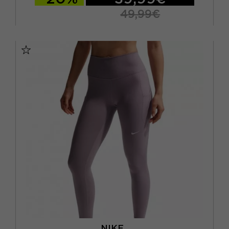
49,99€
XS
S
M
L
NIKE