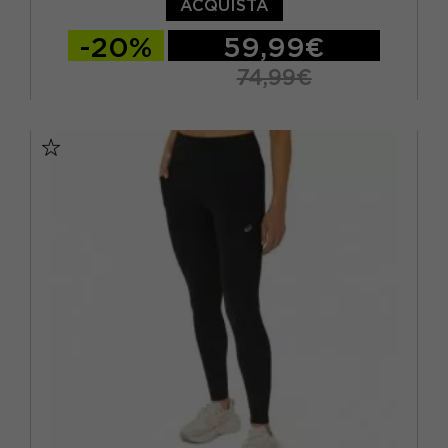
ACQUISTA
-20%
59,99€
74,99€
XS
S
M
L