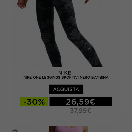
NIKE
NIKE ONE LEGGINGS SPORTIVI NERO BAMBINA
ACQUISTA
-30%
26,59€
37,99€
XS
M
L
S - RAGAZZO