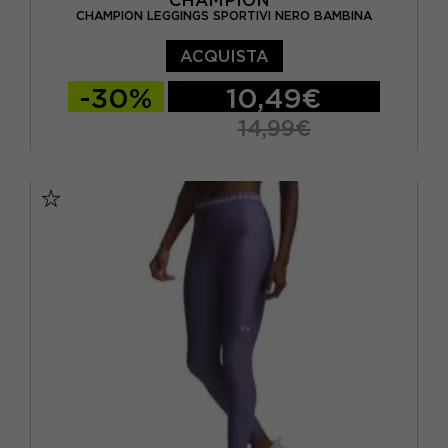
CHAMPION LEGGINGS SPORTIVI NERO BAMBINA
ACQUISTA
-30%
10,49€
14,99€
XS
S
M
L