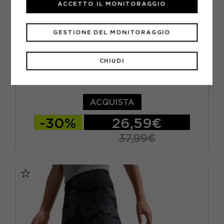
ACCETTO IL MONITORAGGIO
GESTIONE DEL MONITORAGGIO
CHIUDI
NIKE
NIKE ONE LEGGINGS SPORTIVI ROSA BAMBINA
ACQUISTA
-30%
26,59€
37,99€
XS
M
L
S - RAGAZZO