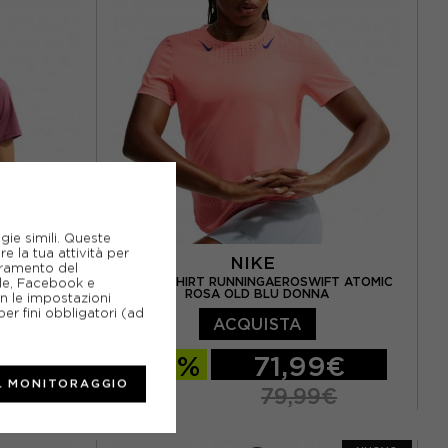
gie simili. Queste
e la tua attività per
NIKE
ioramento del
 ROSA SMOKE
NIKE T-SHIRT RUNNINGAEROSWIFT ATOMIC
gle, Facebook e
ROSA OLD BLU DONNA
on le impostazioni
er fini obbligatori (ad
ACQUISTA
9€
-10%
71,99€
L MONITORAGGIO
9€
79,99€
XS
S
M
L