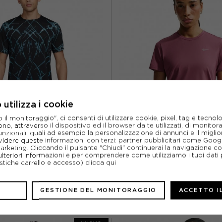
utilizza i cookie
l monitoraggio", ci consenti di utilizzare cookie, pixel, tag e tecnolo
o, attraverso il dispositivo ed il browser da te utilizzati, di monitorar
NIKE
NIKE
unzionali, quali ad esempio la personalizzazione di annunci e il migl
 RUNNING AREO-FIT ADV AOP NERO
NIKE MAGLIA RUNNING DF SWIFT
idere queste informazioni con terzi: partner pubblicitari come Goo
BIANCO UOMO
ARGENTO DONNA
marketing. Cliccando il pulsante "Chiudi" continuerai la navigazione c
ulteriori informazioni e per comprendere come utilizziamo i tuoi dati p
ACQUISTA
ACQUISTA
ristiche carrello e accesso)
clicca qui
%
76,49€
-10%
43,1
GESTIONE DEL MONITORAGGIO
ACCETTO I
84,99€
47,9
L
XL
XS
S
M
L