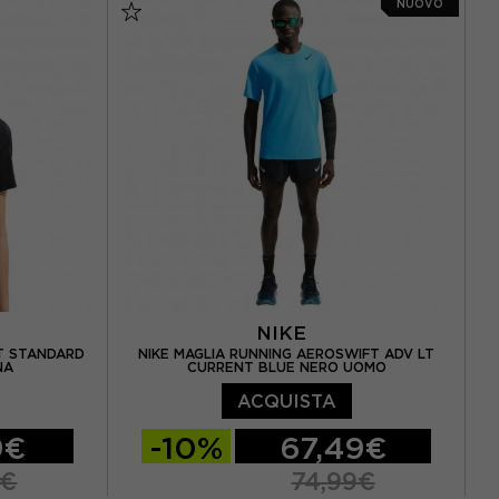
NUOVO
NIKE
FT STANDARD
NIKE MAGLIA RUNNING AEROSWIFT ADV LT
NA
CURRENT BLUE NERO UOMO
ACQUISTA
9€
-10%
67,49€
9€
74,99€