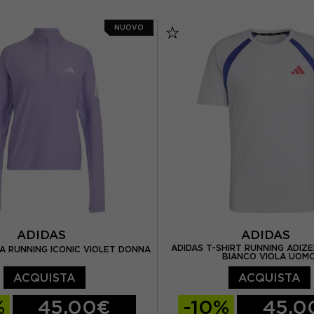
L
XL
XS
S
M
L
NUOVO
ADIDAS
ADIDAS
ADIDAS T-SHIRT RUNNING ADIZ
IA RUNNING ICONIC VIOLET DONNA
BIANCO VIOLA UOM
ACQUISTA
ACQUISTA
%
45,00€
-10%
45,0