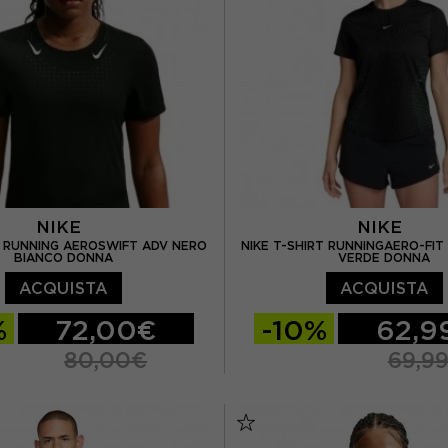
NIKE
NIKE
A RUNNING AEROSWIFT ADV NERO
NIKE T-SHIRT RUNNINGAERO-FIT
BIANCO DONNA
VERDE DONNA
ACQUISTA
ACQUISTA
%
72,00€
-10%
62,9
80,00€
69,9
M
L
XS
S
M
L