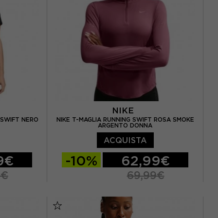
NIKE
 SWIFT NERO
NIKE T-MAGLIA RUNNING SWIFT ROSA SMOKE
ARGENTO DONNA
ACQUISTA
9€
-10%
62,99€
9€
69,99€
XS
S
M
L