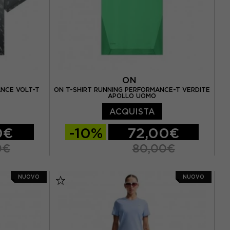
ON
ANCE VOLT-T
ON T-SHIRT RUNNING PERFORMANCE-T VERDITE
APOLLO UOMO
ACQUISTA
0€
-10%
72,00€
0€
80,00€
S
M
L
XL
NUOVO
NUOVO