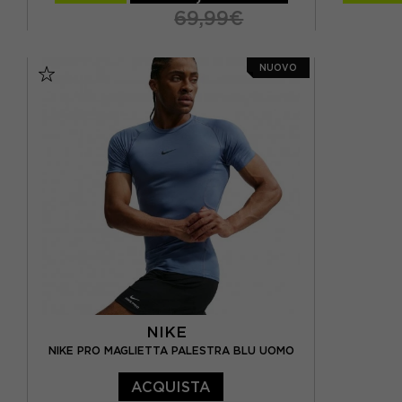
69,99€
S
M
L
XL
XS
S
NUOVO
NIKE
NIKE PRO MAGLIETTA PALESTRA BLU UOMO
ACQUISTA