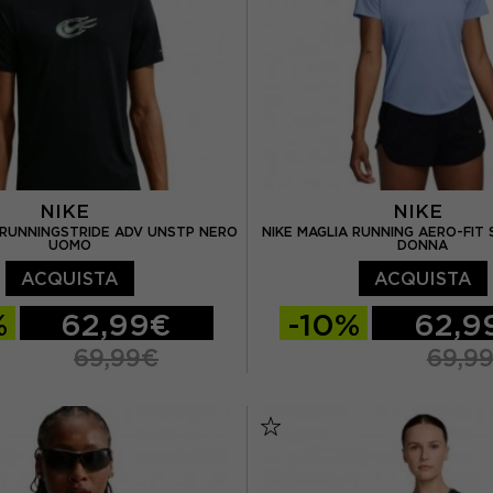
NIKE
NIKE
T RUNNINGSTRIDE ADV UNSTP NERO
NIKE MAGLIA RUNNING AERO-FIT 
UOMO
DONNA
ACQUISTA
ACQUISTA
%
62,99€
-10%
62,9
69,99€
69,9
L
XL
XS
S
M
L