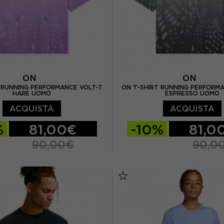
ON
ON
 RUNNING PERFORMANCE VOLT-T
ON T-SHIRT RUNNING PERFORM
HARE UOMO
ESPRESSO UOMO
ACQUISTA
ACQUISTA
%
81,00€
-10%
81,0
90,00€
90,0
L
XL
S
M
L
XL