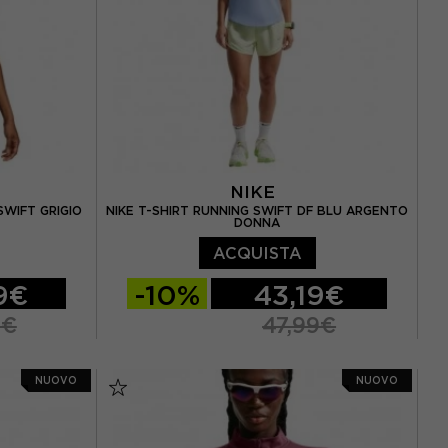
NIKE
SWIFT GRIGIO
NIKE T-SHIRT RUNNING SWIFT DF BLU ARGENTO
DONNA
ACQUISTA
9€
-10%
43,19€
9€
47,99€
XS
S
M
L
NUOVO
NUOVO