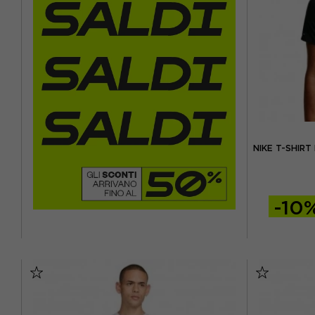
NIKE T-SHIR
-10
S
M