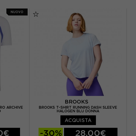
S
M
L
XL
NUOVO
BROOKS
ERO ARCHIVE
BROOKS T-SHIRT RUNNING DASH SLEEVE
O
HALOGEN BLU DONNA
ACQUISTA
0€
-30%
28,00€