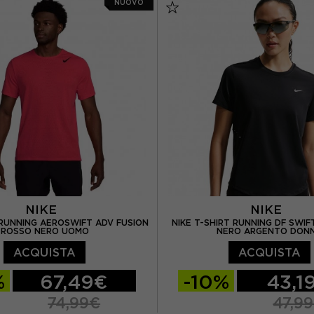
NUOVO
NIKE
NIKE
 RUNNING AEROSWIFT ADV FUSION
NIKE T-SHIRT RUNNING DF SWI
ROSSO NERO UOMO
NERO ARGENTO DON
ACQUISTA
ACQUISTA
%
67,49€
-10%
43,1
74,99€
47,9