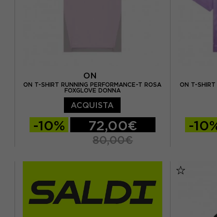
ON
ON T-SHIRT RUNNING PERFORMANCE-T ROSA
ON T-SHIRT
FOXGLOVE DONNA
ACQUISTA
-10%
72,00€
-10
80,00€
XS
S
M
S
M