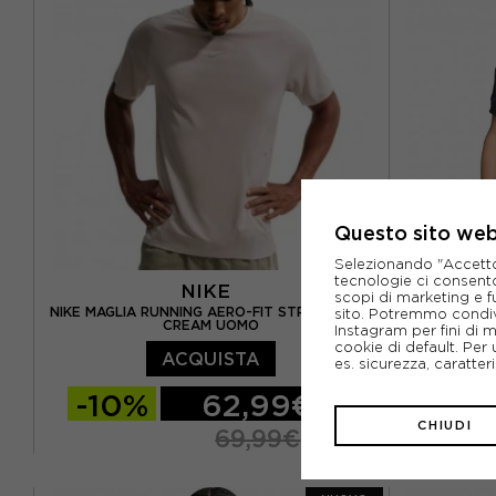
Questo sito web 
Selezionando "Accetto i
tecnologie ci consenton
NIKE
scopi di marketing e f
NIKE MAGLIA RUNNING AERO-FIT STRIDE BEIGE
NIKE MAGLIA
sito. Potremmo condiv
CREAM UOMO
Instagram per fini di 
cookie di default. Per 
ACQUISTA
es. sicurezza, caratte
-10%
62,99€
-10
CHIUDI
69,99€
S
M
L
XL
S
M