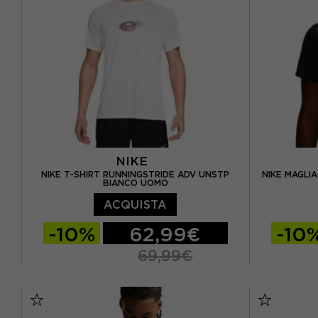
NIKE
NIKE T-SHIRT RUNNINGSTRIDE ADV UNSTP
NIKE MAGLI
BIANCO UOMO
ACQUISTA
-10%
62,99€
-10
69,99€
S
M
L
XL
XS
S