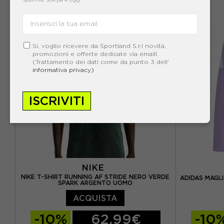
XS
S
M
L
S
M
NUOVO
Si, voglio ricevere da Sportland S.r.l novità,
promozioni e offerte dedicate via email!.
(Trattamento dei dati come da punto 3 dell'
informativa privacy)
ISCRIVITI
NIKE
NIKE T-SHIRT RUNNING AF STRIDE NERO VERDE
ADIDAS MAGL
SPARK ARGENTO UOMO
ACQUISTA
-10%
62,99€
-10