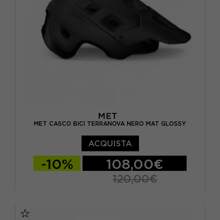
MET
MET CASCO BICI TERRANOVA NERO MAT GLOSSY
ACQUISTA
-10%
108,00€
120,00€
S
M
L