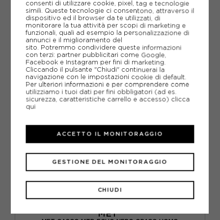
consenti di utilizzare cookie, pixel, tag e tecnologie
69,95€
simili. Queste tecnologie ci consentono, attraverso il
dispositivo ed il browser da te utilizzati, di
monitorare la tua attività per scopi di marketing e
M
L
funzionali, quali ad esempio la personalizzazione di
annunci e il miglioramento del
sito. Potremmo condividere queste informazioni
con terzi: partner pubblicitari come Google,
Facebook e Instagram per fini di marketing.
Cliccando il pulsante "Chiudi" continuerai la
navigazione con le impostazioni cookie di default.
Per ulteriori informazioni e per comprendere come
utilizziamo i tuoi dati per fini obbligatori (ad es.
sicurezza, caratteristiche carrello e accesso)
clicca
qui
ACCETTO IL MONITORAGGIO
GESTIONE DEL MONITORAGGIO
CHIUDI
MET