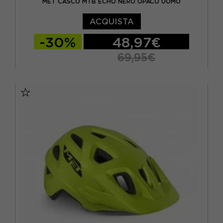
MET CASCO MTB ECHO NERO OPACO UOMO
ACQUISTA
-30%
48,97€
69,95€
M
L