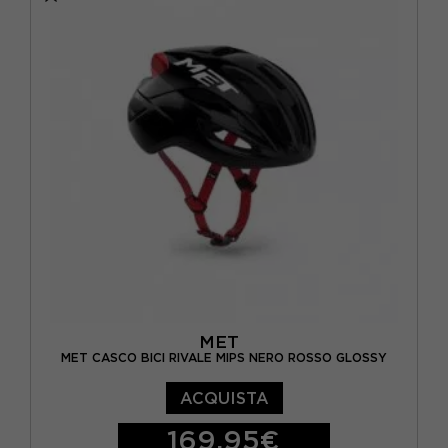
NERO
(5)
M
(12)
ROSSO
(1)
S
(3)
VERDE
(3)
XL
(1)
MET
MET CASCO BICI RIVALE MIPS NERO ROSSO GLOSSY
ACQUISTA
169,95€