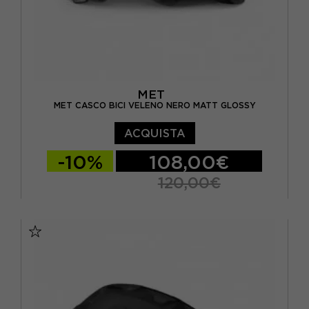
MET
MET CASCO BICI VELENO NERO MATT GLOSSY
ACQUISTA
-10%
108,00€
120,00€
S
M
L