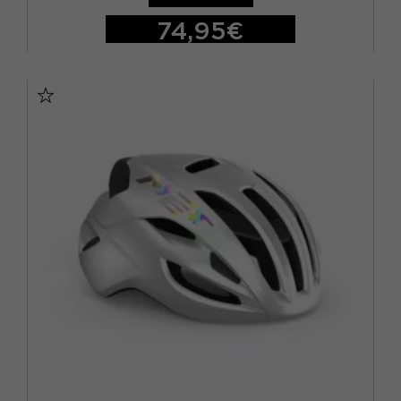
74,95€
S
M
L
XL