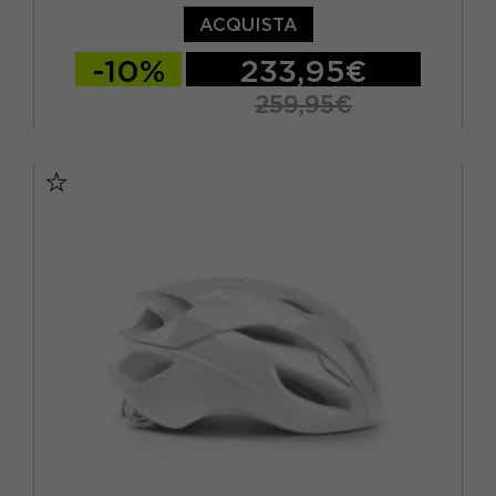
ACQUISTA
-10%
233,95€
259,95€
S
M
L