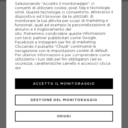
Selezionando "Accetto il monitoraggio", ci
consenti di utilizzare cookie, pixel, tag e tecnologie
simili. Queste tecnologie ci consentono, attraverso il
dispositivo ed il browser da te utilizzati, di
monitorare la tua attività per scopi di marketing e
funzionali, quali ad esempio la personalizzazione di
MIZUNO
annunci e il miglioramento del
-
MIZUNO NEO ZEN 2 SUMMER SAND BIANCO - SCARPE
sito. Potremmo condividere queste informazioni
RUNNING DONNA
con terzi: partner pubblicitari come Google,
Facebook e Instagram per fini di marketing.
ACQUISTA
Cliccando il pulsante "Chiudi" continuerai la
navigazione con le impostazioni cookie di default.
-30%
105,00€
Per ulteriori informazioni e per comprendere come
utilizziamo i tuoi dati per fini obbligatori (ad es.
150,00€
sicurezza, caratteristiche carrello e accesso)
clicca
qui
Mizuno
attrezzature e
è un'azienda produttrice di
EUR 38 / UK 5
EUR 38,5 / UK 5,5
abbigliamento sportivo
nata in Giappone nel 1906.
ACCETTO IL MONITORAGGIO
Oltre allo sviluppo e alla commercializzazione di una
EUR 39 / UK 6
EUR 40 / UK 6,5
vasta gamma di prodotti sportivi di running, volley,
tennis, calcio, golf e judo. Fin dalla nascita del brand,
EUR 40,5 / UK 7
EUR 41 / UK 7,5
GESTIONE DEL MONITORAGGIO
Mizuno
è protagonista del mondo sportivo con
prodotti di alta qualità. Da più di 100 anni il marchio
viene guidato dall’ideale spirito sportivo che ancora
CHIUDI
oggi anima tutte le scelte. La filosofia aziendale è
volta a “
contribuire al miglioramento la società