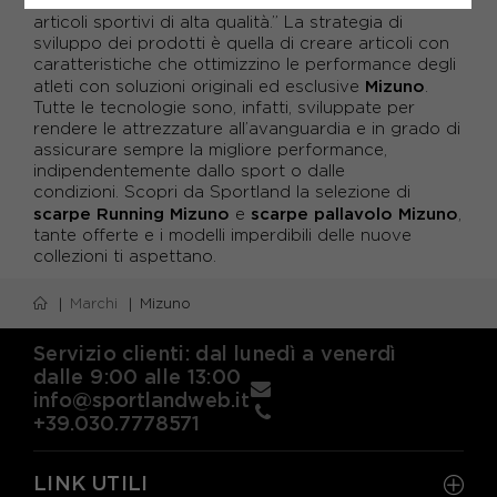
attraverso lo sviluppo dello sport e la produzione di
articoli sportivi di alta qualità.
” La strategia di
sviluppo dei prodotti è quella di creare articoli con
caratteristiche che ottimizzino le performance degli
Mizuno
atleti con soluzioni originali ed esclusive
.
Tutte le tecnologie sono, infatti, sviluppate per
rendere le attrezzature all’avanguardia e in grado di
assicurare sempre la migliore performance,
indipendentemente dallo sport o dalle
condizioni. Scopri da Sportland la selezione di
scarpe Running Mizuno
scarpe pallavolo Mizuno
e
,
tante offerte e i modelli imperdibili delle nuove
collezioni ti aspettano.
Marchi
Mizuno
Servizio clienti: dal lunedì a venerdì
dalle 9:00 alle 13:00
info@sportlandweb.it
+39.030.7778571
LINK UTILI