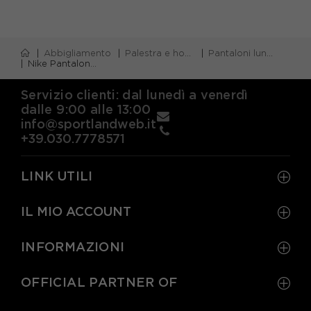
Abbigliamento
Palestra e home gym
Pantaloni lunghi palestra
Nike Pantaloni Con Polsino Tech Fleece Camouflage Bambino
Servizio clienti: dal lunedì a venerdì
dalle 9:00 alle 13:00
info@sportlandweb.it
+39.030.7778571
LINK UTILI
IL MIO ACCOUNT
INFORMAZIONI
OFFICIAL PARTNER OF