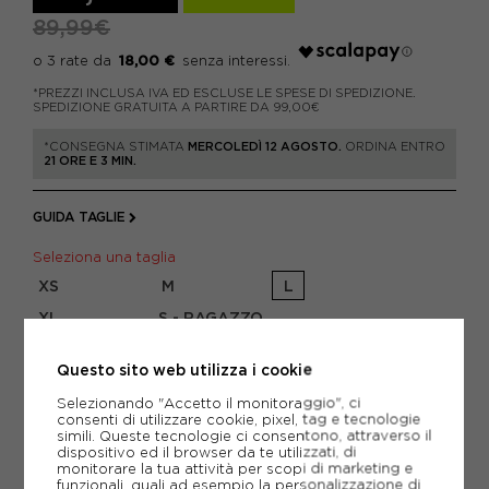
89,99€
18,00 €
*PREZZI INCLUSA IVA ED ESCLUSE LE SPESE DI SPEDIZIONE.
SPEDIZIONE GRATUITA A PARTIRE DA 99,00€
*CONSEGNA STIMATA
MERCOLEDÌ 12 AGOSTO.
ORDINA ENTRO
21 ORE E 3 MIN.
GUIDA TAGLIE
Seleziona una taglia
XS
M
L
XL
S - RAGAZZO
Attenzione: ultimi articoli in magazzino!
Questo sito web utilizza i cookie
Selezionando "Accetto il monitoraggio", ci
AGGIUNGI AL CARRELLO
consenti di utilizzare cookie, pixel, tag e tecnologie
simili. Queste tecnologie ci consentono, attraverso il
dispositivo ed il browser da te utilizzati, di
monitorare la tua attività per scopi di marketing e
funzionali, quali ad esempio la personalizzazione di