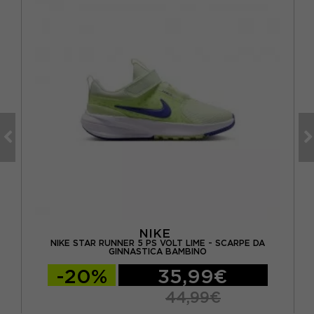
NIKE
A
NIKE STAR RUNNER 5 PS VOLT LIME - SCARPE DA
N
GINNASTICA BAMBINO
-20%
35,99€
44,99€