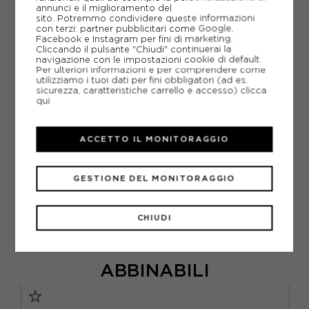
annunci e il miglioramento del
AGGIUNGI ALLA LISTA DEI DESIDERI
sito. Potremmo condividere queste informazioni
con terzi: partner pubblicitari come Google,
Facebook e Instagram per fini di marketing.
POTREBBERO INTERESSARTI ANCHE
Cliccando il pulsante "Chiudi" continuerai la
PANTALONI LUNGHI NIKE
navigazione con le impostazioni cookie di default.
Per ulteriori informazioni e per comprendere come
PANTALONI LUNGHI PALESTRA
utilizziamo i tuoi dati per fini obbligatori (ad es.
ARTICOLI SPORTIVI NIKE
sicurezza, caratteristiche carrello e accesso)
clicca
qui
METODI DI PAGAMENTO
ACCETTO IL MONITORAGGIO
PIÙ INFORMAZIONI
GESTIONE DEL MONITORAGGIO
SCHEDA TECNICA
GUIDA ALLE TAGLIE
CHIUDI
ABBINABILI