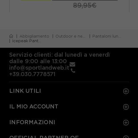
89,95€
Abbigliamento
Outdoor e neve
Pantaloni lunghi sci
Icepeak Pantaloni Sci Lagos Nero Bambina
Servizio clienti: dal lunedì a venerdì
dalle 9:00 alle 13:00
info@sportlandweb.it
+39.030.7778571
LINK UTILI
IL MIO ACCOUNT
INFORMAZIONI
OFFICIAL PARTNER OF