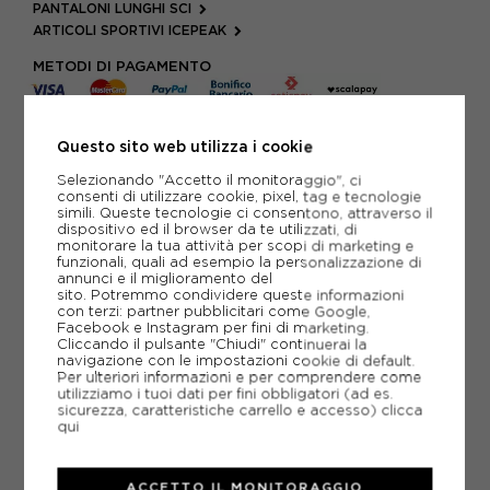
PANTALONI LUNGHI SCI
ARTICOLI SPORTIVI ICEPEAK
METODI DI PAGAMENTO
Questo sito web utilizza i cookie
PIÙ INFORMAZIONI
Selezionando "Accetto il monitoraggio", ci
consenti di utilizzare cookie, pixel, tag e tecnologie
SCHEDA TECNICA
simili. Queste tecnologie ci consentono, attraverso il
dispositivo ed il browser da te utilizzati, di
GUIDA ALLE TAGLIE
monitorare la tua attività per scopi di marketing e
funzionali, quali ad esempio la personalizzazione di
annunci e il miglioramento del
sito. Potremmo condividere queste informazioni
con terzi: partner pubblicitari come Google,
CONSIGLIATI DA NOI
Facebook e Instagram per fini di marketing.
Cliccando il pulsante "Chiudi" continuerai la
navigazione con le impostazioni cookie di default.
Per ulteriori informazioni e per comprendere come
utilizziamo i tuoi dati per fini obbligatori (ad es.
sicurezza, caratteristiche carrello e accesso)
clicca
qui
ACCETTO IL MONITORAGGIO