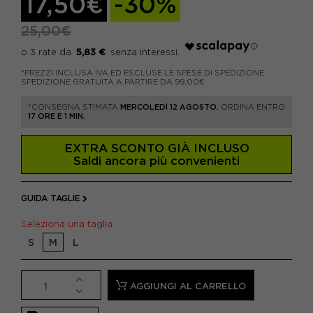
17,50€
-30%
25,00€
5,83 €
*PREZZI INCLUSA IVA ED ESCLUSE LE SPESE DI SPEDIZIONE.
SPEDIZIONE GRATUITA A PARTIRE DA 99,00€
*CONSEGNA STIMATA
MERCOLEDÌ 12 AGOSTO.
ORDINA ENTRO
17 ORE E 1 MIN.
EXTRA SCONTO GIÀ INCLUSO
Saldi ancora più convenienti
GUIDA TAGLIE
Seleziona una taglia
S
M
L
AGGIUNGI AL CARRELLO