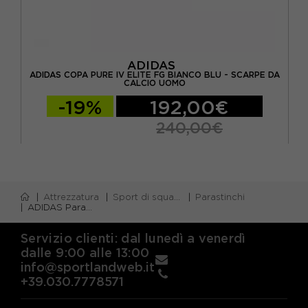
ADIDAS
 -
ADIDAS COPA PURE IV ELITE FG BIANCO BLU - SCARPE DA
AD
CALCIO UOMO
-19%
192,00€
240,00€
Attrezzatura
Sport di squadra
Parastinchi
ADIDAS Parastinchi Calcio S Cav Tiro Sg League Rosso Bianco Nero Uomo
Servizio clienti: dal lunedì a venerdì
dalle 9:00 alle 13:00
info@sportlandweb.it
+39.030.7778571