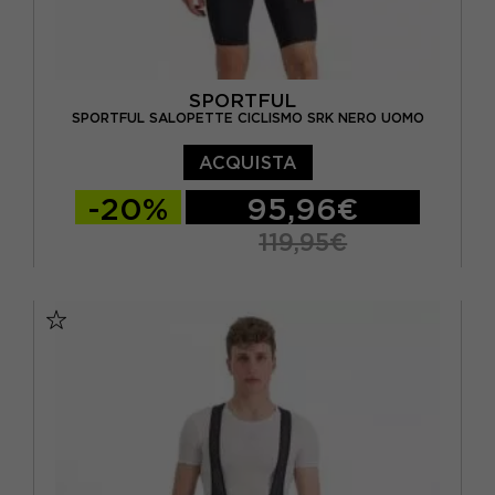
SPORTFUL
SPORTFUL SALOPETTE CICLISMO SRK NERO UOMO
ACQUISTA
-20%
95,96€
119,95€
S
M
L
XL
XXL