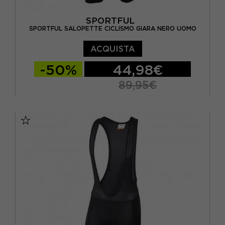
SPORTFUL
SPORTFUL SALOPETTE CICLISMO GIARA NERO UOMO
ACQUISTA
-50%
44,98€
89,95€
S
M
L
XL
XXL
3XL