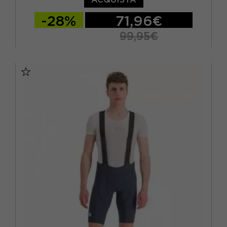
-28%
71,96€
99,95€
S
M
L
XL
XXL