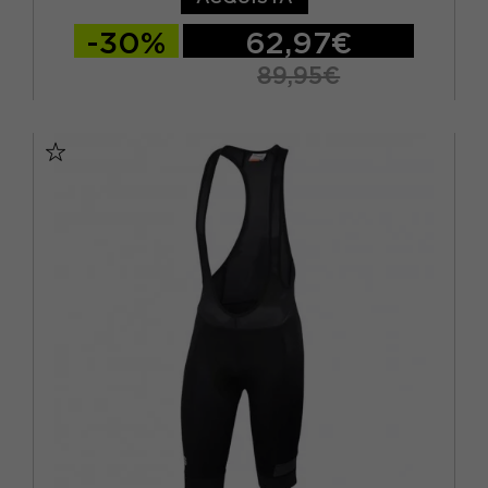
-30%
62,97€
89,95€
S
M
L
XL
XXL
3XL