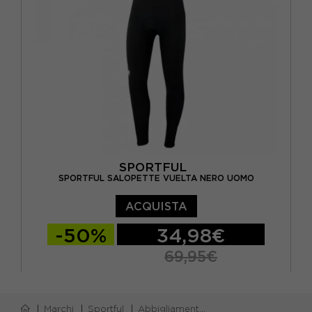
SPORTFUL
SPORTFUL SALOPETTE VUELTA NERO UOMO
ACQUISTA
-50%
34,98€
69,95€
XS
S
M
L
XL
XXL
Marchi
Sportful
Abbigliamento sportful
3XL