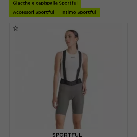
fonde...
Giacche e capispalla Sportful
ROSSO
(1)
M
(9)
Accessori Sportful
Intimo Sportful
S
(8)
XL
(7)
XS
(2)
XXL
(7)
XXXL
(5)
SPORTFUL