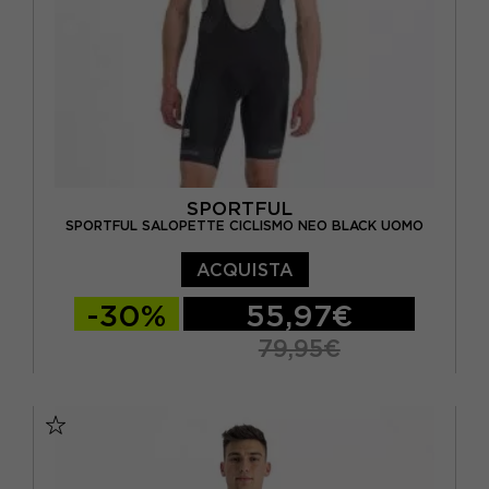
SPORTFUL
SPORTFUL SALOPETTE CICLISMO NEO BLACK UOMO
ACQUISTA
-30%
55,97€
79,95€
S
M
L
XL
XXL
3XL