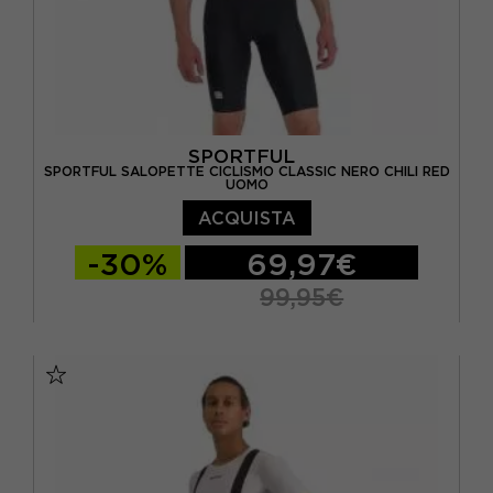
SPORTFUL
SPORTFUL SALOPETTE CICLISMO CLASSIC NERO CHILI RED
UOMO
ACQUISTA
-30%
69,97€
99,95€
S
M
L
XL
XXL