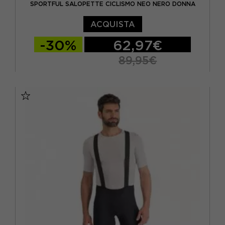
SPORTFUL SALOPETTE CICLISMO NEO NERO DONNA
ACQUISTA
-30%
62,97€
89,95€
XS
S
M
L