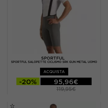
SPORTFUL
SPORTFUL SALOPETTE CICLISMO SRK GUN METAL UOMO
ACQUISTA
-20%
95,96€
119,95€
S
M
L
XL
XXL