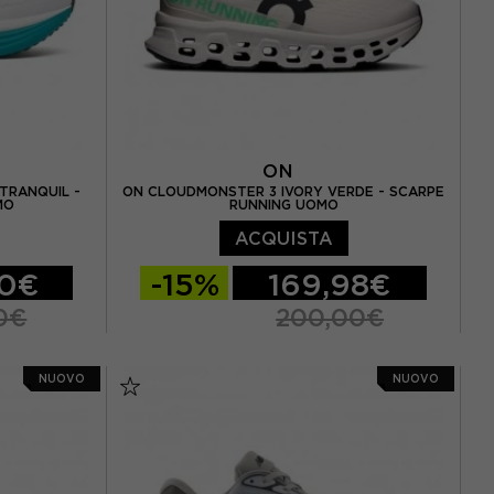
ON
TRANQUIL -
ON CLOUDMONSTER 3 IVORY VERDE - SCARPE
MO
RUNNING UOMO
ACQUISTA
00€
-15%
169,98€
0€
200,00€
 / US 8,5
EUR 41 / US 8
EUR 42 / US 8,5
NUOVO
NUOVO
3 / US 9.5
EUR 42,5 / US 9
EUR 43 / US 9.5
5 / US 10,5
EUR 44 / US 10
EUR 44,5 / US 10,5
/ US 11,5
EUR 45 / US 11
EUR 46 / US 11,5