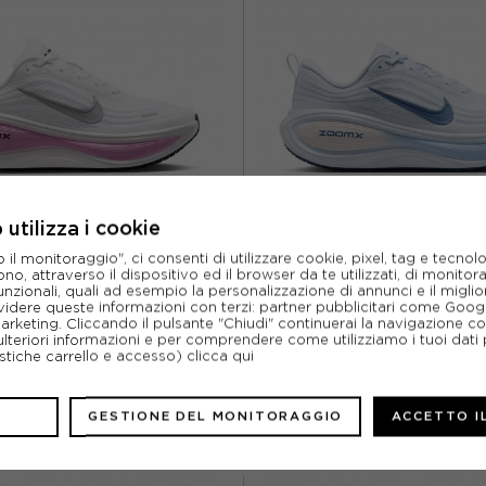
S 10
EUR 44.5 / US 10.5
EUR 40 / US 8,5
EUR 4
US 11
EUR 45.5 / US 11.5
EUR 41,5 / US 9,5
EUR 
utilizza i cookie
l monitoraggio", ci consenti di utilizzare cookie, pixel, tag e tecnolo
o, attraverso il dispositivo ed il browser da te utilizzati, di monitorar
NIKE
NIKE
unzionali, quali ad esempio la personalizzazione di annunci e il migl
O PLUS BIANCO ROSA ARGENTO -
NIKE VOMERO PLUS BIANCO MYS
idere queste informazioni con terzi: partner pubblicitari come Goo
ARPE RUNNING DONNA
SCARPE RUNNING DO
marketing. Cliccando il pulsante "Chiudi" continuerai la navigazione c
ulteriori informazioni e per comprendere come utilizziamo i tuoi dati p
ACQUISTA
ACQUISTA
ristiche carrello e accesso)
clicca qui
%
154,95€
-13%
154,
GESTIONE DEL MONITORAGGIO
ACCETTO I
179,99€
179,9
/ US 6,5
EUR 38 / US 7
EUR 37,5 / US 6,5
EUR 