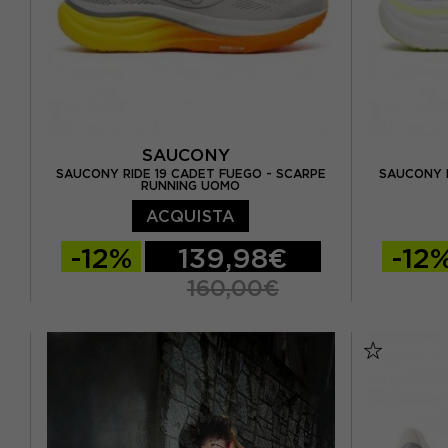
SAUCONY
SAUCONY RIDE 19 CADET FUEGO - SCARPE
SAUCONY R
RUNNING UOMO
ACQUISTA
-12%
139,98€
-12
160,00€
EUR 41 / US 8
EUR 42 / US 8,5
EUR 37,5 
EUR 42,5 / US 9
EUR 43 / US 9.5
EUR 38,5 
EUR 44 / US 10
EUR 44,5 / US 10,5
EUR 40 / 
EUR 45 / US 11
EUR 46 / US 11,5
EUR 41 /