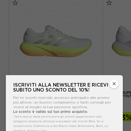
EUR 42,5 / US 9
EUR 43,5 / US 9,5
EUR 38,5 
EUR 44 / US 10
EUR 44,5 / US 10,5
EUR 40 / 
EUR 45 / US 11
EUR 46 / US 11,5
EUR 41 /
EUR 46,5 / US 12
×
ISCRIVITI ALLA NEWSLETTER E RICEVI
ADIDAS
SUBITO UNO SCONTO DEL 10%!
ADIDAS SUPERNOVA RISE 3 CRYJAD ARGENTO
ADIDAS SUP
LUTA - SCARPE RUNNING UOMO
PRPTNT
Per te sconti riservati, accesso anticipato alle promo
più attese, un buono compleanno e tanti consigli per
ACQUISTA
vivere al meglio la tua passione sportiva.
Lo sconto è valido sul tuo primo acquisto.
-13%
129,99€
-13
*Sono esclusi dalla promozione gli articoli appartenenti alle
categorie calzature, attrezzo e accessori dei mondi Bike, Sci e
150,00€
Scialpinismo, Elettronica e dei Brand Assos, Birkenstock, Bont, La
Sportiva, Scarpa e Ugg.