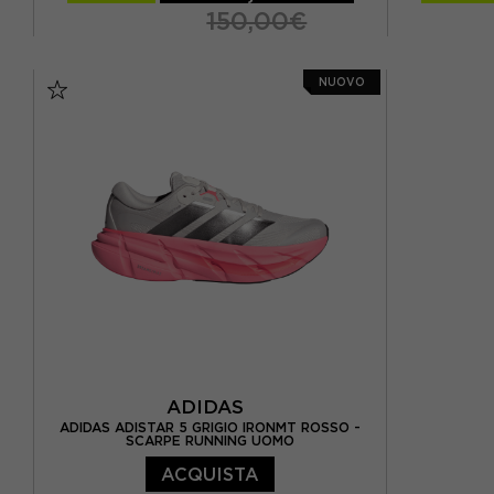
150,00€
EUR 41 1/3 / UK 7,5
EUR 42 / UK 8
NUOVO
EUR 42 2/3 / UK 8,5
E
EUR 43 1/3 / UK 9
EUR 44 / UK 9,5
EUR 44 2/3 / UK 10
EUR 45 1/3 / UK 10,5
EUR 46 / UK 11
EUR 41 1/3
ADIDAS
ADIDAS ADISTAR 5 GRIGIO IRONMT ROSSO -
SCARPE RUNNING UOMO
ACQUISTA