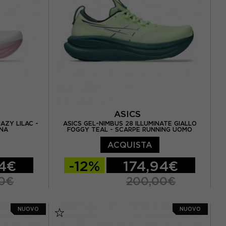
 / US 11.5
EUR 45 / US 11
EUR 45.5 / US 11.5
ASICS
AZY LILAC -
ASICS GEL-NIMBUS 28 ILLUMINATE GIALLO
NNA
FOGGY TEAL - SCARPE RUNNING UOMO
ACQUISTA
94€
-12%
174,94€
0€
200,00€
38 / US 7
EUR 41,5 / US 8
EUR 42 / US 8,5
NUOVO
NUOVO
9,5 / US 8
EUR 42,5 / US 9
EUR 43,5 / US 9,5