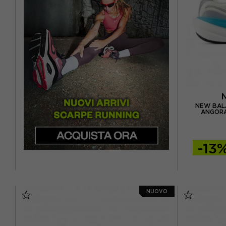
EUR 46,5 / US 12
NEW BALA
ANGORA
-13
EUR 36 / 
NUOVO
EUR 37 / 
EUR 38 /