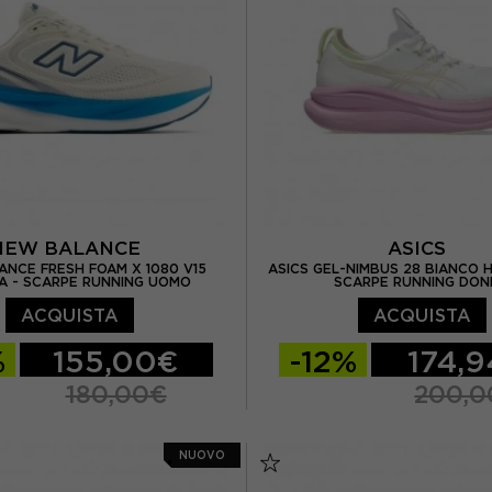
US 8.5
EUR 40.5 / US 9
EUR 45 / US 11
EUR 45.5
US 9.5
EUR 41.5 / US 10
EUR 42,5 / US 10,5
NEW BALANCE
ASICS
NCE FRESH FOAM X 1080 V15
ASICS GEL-NIMBUS 28 BIANCO H
A - SCARPE RUNNING UOMO
SCARPE RUNNING DO
ACQUISTA
ACQUISTA
%
155,00€
-12%
174,
180,00€
200,0
/ US 8
EUR 42 / US 8.5
EUR 37,5 / US 6,5
EUR 
NUOVO
/ US 9
EUR 43 / US 9.5
EUR 39 / US 7,5
EUR 3