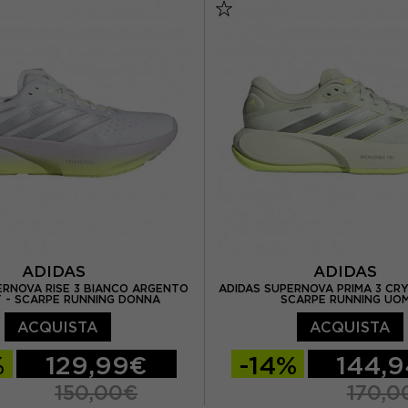
/ US 7,5
EUR 39 / US 8
EUR 38,5 / US 7,5
EUR 
US 8,5
EUR 40,5 / US 9
EUR 40 / US 8,5
EUR 4
 US 9,5
EUR 42 / US 10
EUR 41 / US 9,5
EUR 4
ADIDAS
ADIDAS
ERNOVA RISE 3 BIANCO ARGENTO
ADIDAS SUPERNOVA PRIMA 3 CRY
 - SCARPE RUNNING DONNA
SCARPE RUNNING UO
ACQUISTA
ACQUISTA
%
129,99€
-14%
144,
150,00€
170,0