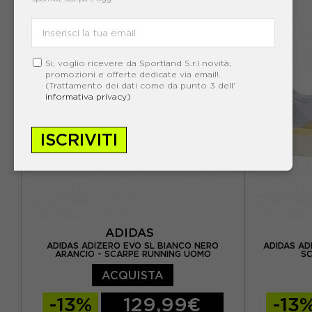
EUR 41 1/3 / UK 7,5
EUR 42 / UK 8
EUR 37 1/3
EUR 42 2/3 / UK 8,5
E
EUR 43 1/3 / UK 9
EUR 44 / UK 9,5
Si, voglio ricevere da Sportland S.r.l novità,
promozioni e offerte dedicate via email!.
(Trattamento dei dati come da punto 3 dell'
EUR 44 2/3 / UK 10
informativa privacy)
EUR 45 1/3 / UK 10,5
ISCRIVITI
EUR 46 / UK 11
EUR 41 1/3
ADIDAS
ADIDAS ADIZERO EVO SL BIANCO NERO
ADIDAS AD
ARANCIO - SCARPE RUNNING UOMO
SC
ACQUISTA
-13%
129,99€
-13