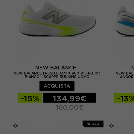
EUR 40 / 
EUR 41 / 
NEW BALANCE
NEW BALANCE FRESH FOAM X 880 V15 NB 103
NEW BALA
BIANCO - SCARPE RUNNING UOMO
ANGOR
ACQUISTA
-15%
134,99€
-13
160,00€
EUR 41.5 / US 8
EUR 42 / US 8.5
EUR 41.5 
NUOVO
EUR 42.5 / US 9
EUR 43 / US 9.5
EUR 42.5 