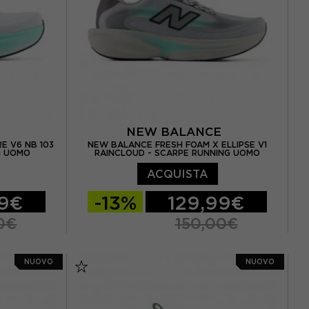
E
NEW BALANCE
E V6 NB 103
NEW BALANCE FRESH FOAM X ELLIPSE V1
G UOMO
RAINCLOUD - SCARPE RUNNING UOMO
ACQUISTA
99€
-13%
129,99€
0€
150,00€
 / US 8.5
EUR 41.5 / US 8
EUR 42 / US 8.5
NUOVO
NUOVO
3 / US 9.5
EUR 42.5 / US 9
EUR 43 / US 9.5
5 / US 10.5
EUR 44 / US 10
EUR 44.5 / US 10.5