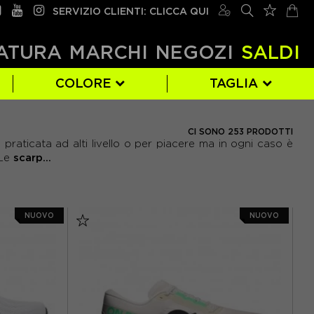
SERVIZIO CLIENTI: CLICCA QUI
ATURA
MARCHI
NEGOZI
SALDI
COLORE
TAGLIA
DIADORA
BEIGE
EUR 39
(1)
(60)
(7)
CI SONO 253 PRODOTTI
 praticata ad alti livello o per piacere ma in ogni caso è
NIKE
GIALLO
EUR 43
(18)
(59)
(20)
scarp...
 Le
UNDER ARMOUR
NERO
EUR 47
(44)
(8)
(5)
VERDE
(30)
NUOVO
NUOVO