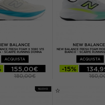
NEW BALANCE
NEW BALANC
NCE FRESH FOAM X 1080 V15
NEW BALANCE FRESH FOAM MOR
 - SCARPE RUNNING DONNA
BIANCO - SCARPE RUNNIN
ACQUISTA
ACQUISTA
%
155,00€
-15%
134,
180,00€
160,0
US 5.5
EUR 36.5 / US 6
EUR 41.5 / US 8
EUR 42
NUOVO
US 6.5
EUR 37.5 / US 7
EUR 42.5 / US 9
EUR 4
 US 7.5
EUR 39 / US 8
EUR 44 / US 10
EUR 44.