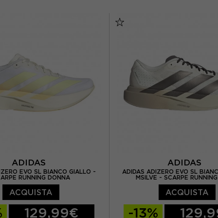
 / UK 4,5
EUR 38 / UK 5
EUR 41 1/3 / UK 7,5
EUR
UR 38 2/3 / UK 5,5
EUR 42 2/3 / UK 8
EUR 39 1/3 / UK 6
EUR 43 1/3 / UK 9
EUR 
EUR 40 / UK 6,5
EUR 44 2/3 / UK 1
EUR 40 2/3 / UK 7
EUR 45 1/3 / UK 10
 / UK 7,5
EUR 42 / UK 8
EUR 46 / UK 11
ADIDAS
ADIDAS
IZERO EVO SL BIANCO GIALLO -
ADIDAS ADIZERO EVO SL BIA
ARPE RUNNING DONNA
MSILVE - SCARPE RUNNIN
ACQUISTA
ACQUISTA
%
129,99€
-13%
129,