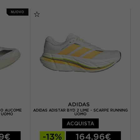
 42 / UK 8
EUR 41 1/3 / UK 7,5
EUR 42 / UK 8
NUOVO
,5
EUR 42 2/3 / UK 8,5
44 / UK 9,5
EUR 43 1/3 / UK 9
EUR 44 / UK 9,5
0
EUR 44 2/3 / UK 10
,5
EUR 45 1/3 / UK 10,5
EUR 46 / UK 11
ADIDAS
NCO AUCOME
ADIDAS ADISTAR BYD 2 LIME - SCARPE RUNNING
G UOMO
UOMO
ACQUISTA
99€
-13%
164,96€