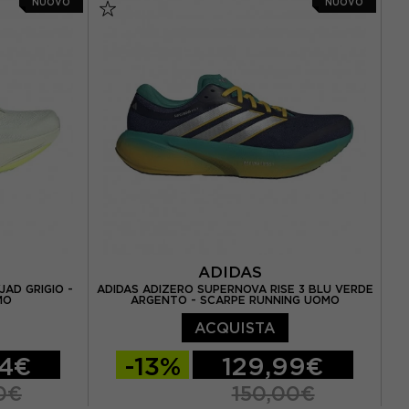
NUOVO
NUOVO
39 / US 8
EUR 42,5 / US 9
EUR 43 / US 9.5
0,5 / US 9
EUR 44 / US 10
EUR 44,5 / US 10,5
2 / US 10
EUR 45 / US 11
EUR 45,5 / US 11,5
EUR 46 / US 12
ADIDAS
JAD GRIGIO -
ADIDAS ADIZERO SUPERNOVA RISE 3 BLU VERDE
MO
ARGENTO - SCARPE RUNNING UOMO
ACQUISTA
94€
-13%
129,99€
0€
150,00€