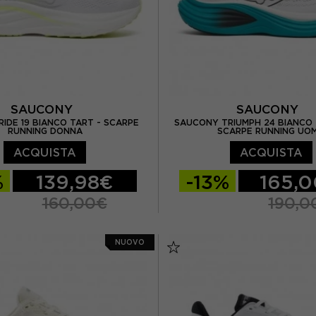
SAUCONY
SAUCONY
IDE 19 BIANCO TART - SCARPE
SAUCONY TRIUMPH 24 BIANCO 
RUNNING DONNA
SCARPE RUNNING UO
ACQUISTA
ACQUISTA
%
139,98€
-13%
165,
160,00€
190,0
/ US 6,5
EUR 38 / US 7
EUR 41 / US 8
EUR 42
NUOVO
/ US 7,5
EUR 39 / US 8
EUR 42,5 / US 9
EUR 4
US 8,5
EUR 40,5 / US 9
EUR 44 / US 10
EUR 44,
 US 9,5
EUR 42 / US 10
EUR 45 / US 11
EUR 46 