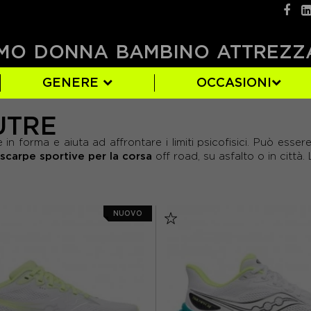
MO
DONNA
BAMBINO
ATTREZZ
GENERE
OCCASIONI
UTRE
)
)
10)
BROOKS
AZZURRO
EUR 38
(79)
(42)
(7)
in forma e aiuta ad affrontare i limiti psicofisici. Può essere
5)
8)
NEW BALANCE
FUXIA
EUR 42
(2)
(160)
(36)
scarpe sportive per la corsa
off road, su asfalto o in città.
6)
(1)
(1)
SAUCONY
MULTICOLORE
EUR 46
(72)
(26)
(2)
ROSSO
(18)
NUOVO