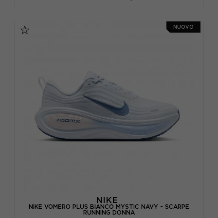
EUR 37,5 / US 6,5
EUR 38 / US 7
NUOVO
EUR 38,5 / US 7,5
EUR 39 / US 8
EUR 40 / US 8,5
EUR 40,5 / US 9
EUR 41 / US 9,5
EUR 42 / US 10
NIKE
NIKE VOMERO PLUS BIANCO MYSTIC NAVY - SCARPE
RUNNING DONNA