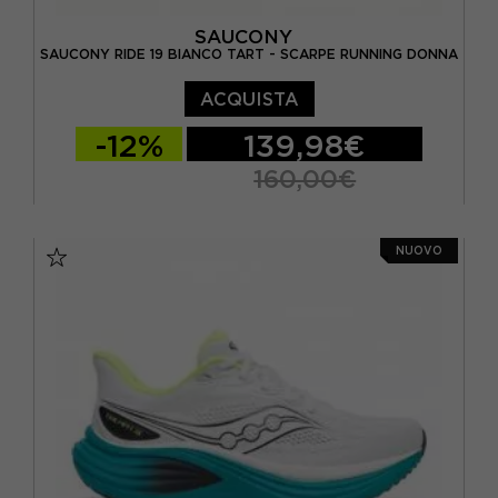
SAUCONY
SAUCONY RIDE 19 BIANCO TART - SCARPE RUNNING DONNA
ACQUISTA
-12%
139,98€
160,00€
EUR 37,5 / US 6,5
EUR 38 / US 7
NUOVO
EUR 38,5 / US 7,5
EUR 39 / US 8
EUR 40 / US 8,5
EUR 40,5 / US 9
EUR 41 / US 9,5
EUR 42 / US 10