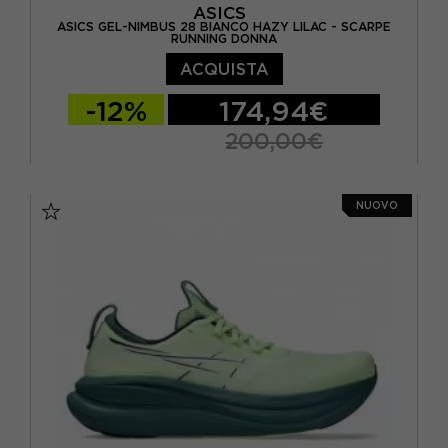
ASICS
ASICS GEL-NIMBUS 28 BIANCO HAZY LILAC - SCARPE
RUNNING DONNA
ACQUISTA
-12%
174,94€
200,00€
EUR 37,5 / US 6,5
EUR 38 / US 7
NUOVO
EUR 39 / US 7,5
EUR 39,5 / US 8
EUR 40 / US 8,5
EUR 40,5 / US 9
EUR 41,5 / US 9,5
EUR 42 / US 10