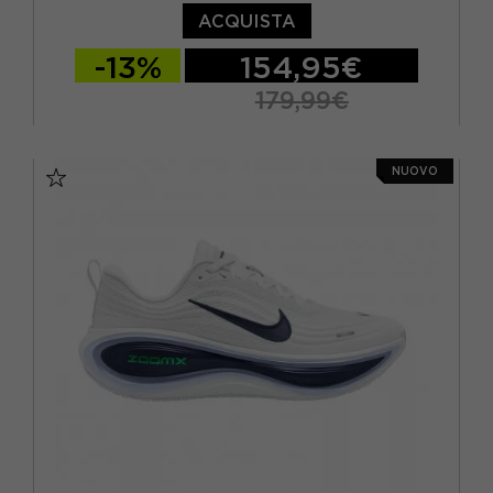
ACQUISTA
-13%
154,95€
179,99€
EUR 37,5 / US 6,5
EUR 38 / US 7
NUOVO
EUR 38,5 / US 7,5
EUR 39 / US 8
EUR 40 / US 8,5
EUR 40,5 / US 9
EUR 41 / US 9,5
EUR 42 / US 10