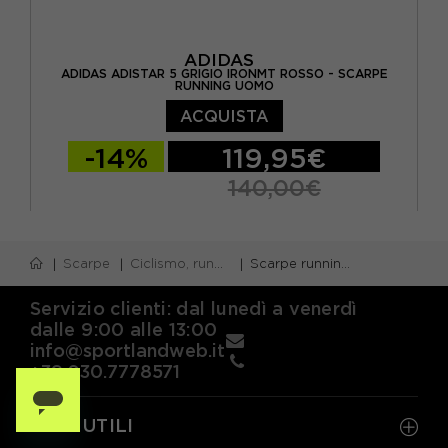
ADIDAS
ADIDAS ADISTAR 5 GRIGIO IRONMT ROSSO - SCARPE
RUNNING UOMO
ACQUISTA
-14%
119,95€
140,00€
EUR 41 1/3 / UK 7,5
EUR 42 / UK 8
Scarpe
Ciclismo, running e piscina
Scarpe running neutre
EUR 42 2/3 / UK 8,5
EUR 43 1/3 / UK 9
EUR 44 / UK 9,5
EUR 44 2/3 / UK 10
Servizio clienti: dal lunedì a venerdì
dalle 9:00 alle 13:00
EUR 45 1/3 / UK 10,5
EUR 46 / UK 11
info@sportlandweb.it
+39.030.7778571
LINK UTILI