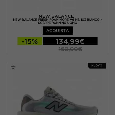
NEW BALANCE
NEW BALANCE FRESH FOAM MORE V6 NB 103 BIANCO -
SCARPE RUNNING UOMO
ACQUISTA
-15%
134,99€
160,00€
EUR 41.5 / US 8
EUR 42 / US 8.5
NUOVO
EUR 42.5 / US 9
EUR 43 / US 9.5
EUR 44 / US 10
EUR 44.5 / US 10.5
EUR 45 / US 11
EUR 45.5 / US 11.5