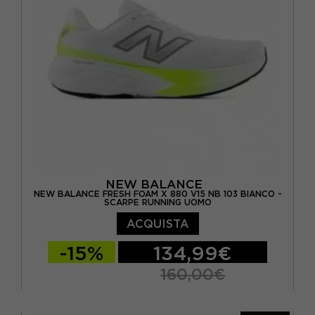
NEW BALANCE
NEW BALANCE FRESH FOAM X 880 V15 NB 103 BIANCO -
SCARPE RUNNING UOMO
ACQUISTA
-15%
134,99€
160,00€
EUR 41.5 / US 8
EUR 42 / US 8.5