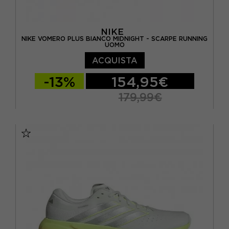
NIKE
NIKE VOMERO PLUS BIANCO MIDNIGHT - SCARPE RUNNING
UOMO
ACQUISTA
-13%
154,95€
179,99€
EUR 41 / US 8
EUR 42 / US 8,5
EUR 42,5 / US 9
EUR 43 / US 9.5
EUR 44 / US 10
EUR 44,5 / US 10,5
EUR 45 / US 11
EUR 45,5 / US 11,5
EUR 46 / US 12