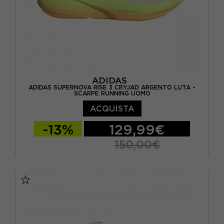
ADIDAS
ADIDAS SUPERNOVA RISE 3 CRYJAD ARGENTO LUTA -
SCARPE RUNNING UOMO
ACQUISTA
-13%
129,99€
150,00€
EUR 41 1/3 / UK 7,5
EUR 42 / UK 8
EUR 42 2/3 / UK 8,5
EUR 43 1/3 / UK 9
EUR 44 / UK 9,5
EUR 44 2/3 / UK 10
EUR 45 1/3 / UK 10,5
EUR 46 / UK 11