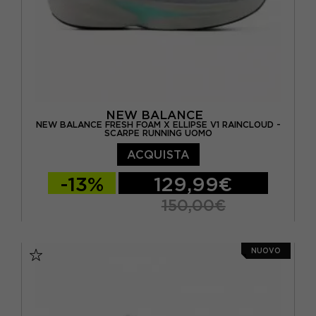
NEW BALANCE
NEW BALANCE FRESH FOAM X ELLIPSE V1 RAINCLOUD -
SCARPE RUNNING UOMO
ACQUISTA
-13%
129,99€
150,00€
EUR 41.5 / US 8
EUR 42 / US 8.5
NUOVO
EUR 42.5 / US 9
EUR 43 / US 9.5
EUR 44 / US 10
EUR 44.5 / US 10.5
EUR 45 / US 11
EUR 45.5 / US 11.5