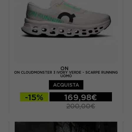
ON
ON CLOUDMONSTER 3 IVORY VERDE - SCARPE RUNNING
UOMO
ACQUISTA
-15%
169,98€
200,00€
EUR 41 / US 8
EUR 42 / US 8,5
EUR 42,5 / US 9
EUR 43 / US 9.5