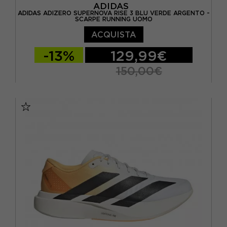
ADIDAS
ADIDAS ADIZERO SUPERNOVA RISE 3 BLU VERDE ARGENTO -
SCARPE RUNNING UOMO
ACQUISTA
-13%
129,99€
150,00€
EUR 41 1/3 / UK 7,5
EUR 42 / UK 8
EUR 42 2/3 / UK 8,5
EUR 43 1/3 / UK 9
EUR 44 / UK 9,5
EUR 44 2/3 / UK 10
EUR 45 1/3 / UK 10,5
EUR 46 / UK 11