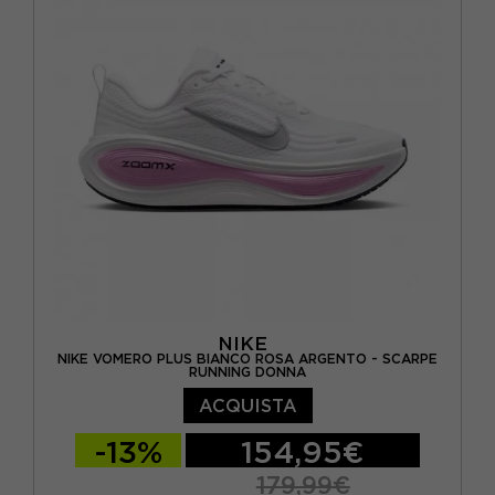
EUR 44 / US 10
EUR 44,5 / US 10,5
EUR 45 / US 11
EUR 46 / US 11,5
EUR 46,5 / US 12
NIKE
NIKE VOMERO PLUS BIANCO ROSA ARGENTO - SCARPE
RUNNING DONNA
ACQUISTA
-13%
154,95€
179,99€