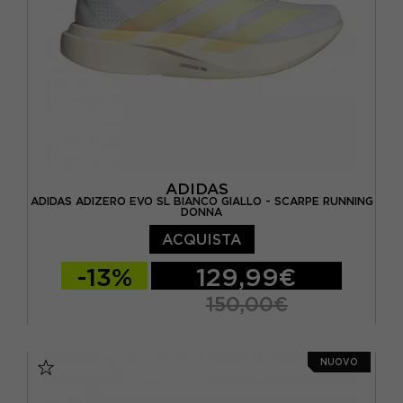
ADIDAS
ADIDAS ADIZERO EVO SL BIANCO GIALLO - SCARPE RUNNING
DONNA
ACQUISTA
-13%
129,99€
150,00€
EUR 38 / UK 5
EUR 38 2/3 / UK 5,5
NUOVO
EUR 39 1/3 / UK 6
EUR 40 / UK 6,5