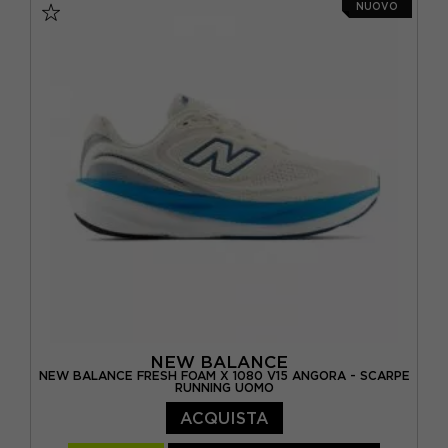
NUOVO
EUR 42.5 / US 9
EUR 43 / US 9.5
EUR 44 / US 10
EUR 44.5 / US 10.5
EUR 45 / US 11
EUR 45.5 / US 11.5
NEW BALANCE
NEW BALANCE FRESH FOAM X 1080 V15 ANGORA - SCARPE
RUNNING UOMO
ACQUISTA