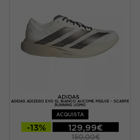
EUR 40 2/3 / UK 7
EUR 41 1/3 / UK 7,5
EUR 42 / UK 8
ADIDAS
ADIDAS ADIZERO EVO SL BIANCO AUCOME MSILVE - SCARPE
RUNNING UOMO
ACQUISTA
-13%
129,99€
150,00€