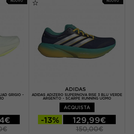
NUOVO
NUOVO
39 / US 8
EUR 42,5 / US 9
EUR 43 / US 9.5
0,5 / US 9
EUR 44 / US 10
EUR 44,5 / US 10,5
2 / US 10
EUR 45 / US 11
EUR 45,5 / US 11,5
EUR 46 / US 12
ADIDAS
JAD GRIGIO -
ADIDAS ADIZERO SUPERNOVA RISE 3 BLU VERDE
MO
ARGENTO - SCARPE RUNNING UOMO
ACQUISTA
94€
-13%
129,99€
0€
150,00€