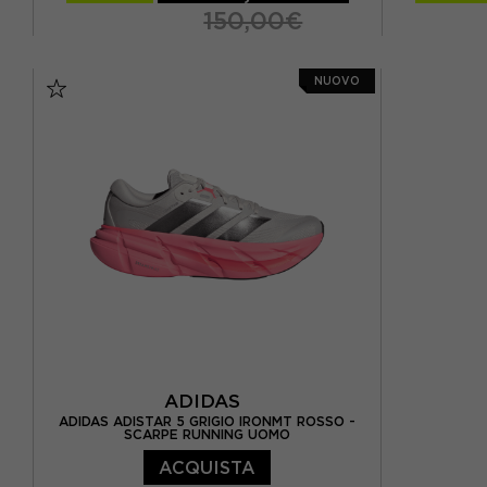
150,00€
EUR 41 1/3 / UK 7,5
EUR 42 / UK 8
NUOVO
EUR 42 2/3 / UK 8,5
E
EUR 43 1/3 / UK 9
EUR 44 / UK 9,5
EUR 44 2/3 / UK 10
EUR 45 1/3 / UK 10,5
EUR 46 / UK 11
EUR 41 1/3
ADIDAS
ADIDAS ADISTAR 5 GRIGIO IRONMT ROSSO -
SCARPE RUNNING UOMO
ACQUISTA