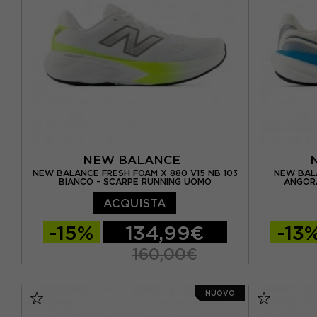
EUR 40 / 
EUR 41 / 
NEW BALANCE
NEW BALANCE FRESH FOAM X 880 V15 NB 103
NEW BALA
BIANCO - SCARPE RUNNING UOMO
ANGOR
ACQUISTA
-15%
134,99€
-13
160,00€
EUR 41.5 / US 8
EUR 42 / US 8.5
EUR 41.5 
NUOVO
EUR 42.5 / US 9
EUR 43 / US 9.5
EUR 42.5 