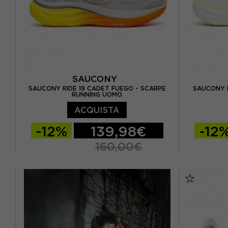
SAUCONY
SAUCONY RIDE 19 CADET FUEGO - SCARPE
SAUCONY R
RUNNING UOMO
ACQUISTA
-12%
139,98€
-12
160,00€
EUR 41 / US 8
EUR 42 / US 8,5
EUR 37,5 
EUR 42,5 / US 9
EUR 43 / US 9.5
EUR 38,5 
EUR 44 / US 10
EUR 44,5 / US 10,5
EUR 40 / 
EUR 45 / US 11
EUR 46 / US 11,5
EUR 41 /