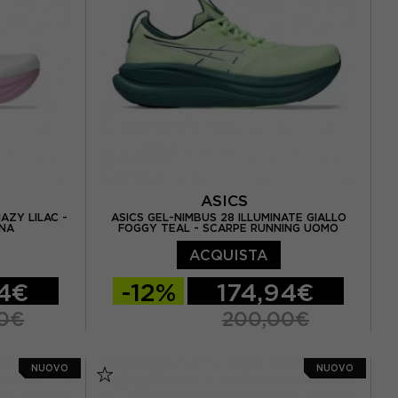
 / US 11.5
EUR 45 / US 11
EUR 45.5 / US 11.5
ASICS
AZY LILAC -
ASICS GEL-NIMBUS 28 ILLUMINATE GIALLO
NNA
FOGGY TEAL - SCARPE RUNNING UOMO
ACQUISTA
94€
-12%
174,94€
0€
200,00€
38 / US 7
EUR 41,5 / US 8
EUR 42 / US 8,5
NUOVO
NUOVO
9,5 / US 8
EUR 42,5 / US 9
EUR 43,5 / US 9,5