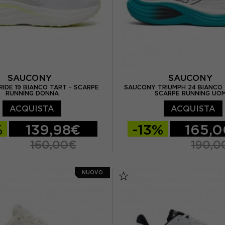
SAUCONY
SAUCONY
IDE 19 BIANCO TART - SCARPE
SAUCONY TRIUMPH 24 BIANCO 
RUNNING DONNA
SCARPE RUNNING UO
ACQUISTA
ACQUISTA
%
139,98€
-13%
165,
160,00€
190,0
/ US 6,5
EUR 38 / US 7
EUR 41 / US 8
EUR 42
NUOVO
/ US 7,5
EUR 39 / US 8
EUR 42,5 / US 9
EUR 4
US 8,5
EUR 40,5 / US 9
EUR 44 / US 10
EUR 44,
 US 9,5
EUR 42 / US 10
EUR 45 / US 11
EUR 46 