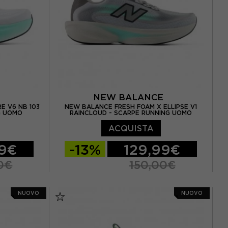
E
NEW BALANCE
E V6 NB 103
NEW BALANCE FRESH FOAM X ELLIPSE V1
G UOMO
RAINCLOUD - SCARPE RUNNING UOMO
ACQUISTA
99€
-13%
129,99€
0€
150,00€
 / US 8.5
EUR 41.5 / US 8
EUR 42 / US 8.5
NUOVO
NUOVO
3 / US 9.5
EUR 42.5 / US 9
EUR 43 / US 9.5
5 / US 10.5
EUR 44 / US 10
EUR 44.5 / US 10.5