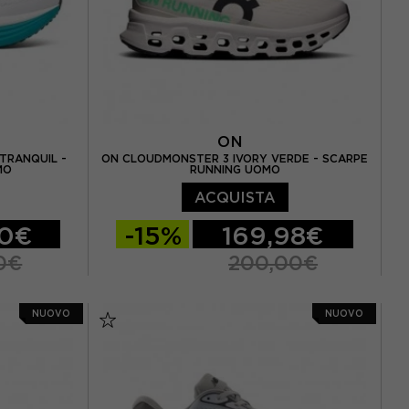
ON
TRANQUIL -
ON CLOUDMONSTER 3 IVORY VERDE - SCARPE
MO
RUNNING UOMO
ACQUISTA
00€
-15%
169,98€
0€
200,00€
 / US 8,5
EUR 41 / US 8
EUR 42 / US 8,5
NUOVO
NUOVO
3 / US 9.5
EUR 42,5 / US 9
EUR 43 / US 9.5
5 / US 10,5
EUR 44 / US 10
EUR 44,5 / US 10,5
/ US 11,5
EUR 45 / US 11
EUR 46 / US 11,5