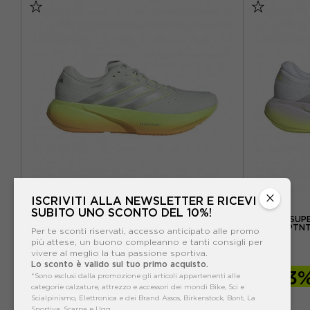
EUR 42,5 / US 9
EUR 43,5 / US 9,5
EUR 38,5 
EUR 44 / US 10
EUR 44,5 / US 10,5
EUR 40 / 
EUR 45 / US 11
EUR 46 / US 11,5
EUR 41 /
EUR 46,5 / US 12
×
ISCRIVITI ALLA NEWSLETTER E RICEVI
ADIDAS
SUBITO UNO SCONTO DEL 10%!
ADIDAS SUPERNOVA RISE 3 CRYJAD ARGENTO
ADIDAS SUP
LUTA - SCARPE RUNNING UOMO
PRPTNT
Per te sconti riservati, accesso anticipato alle promo
più attese, un buono compleanno e tanti consigli per
ACQUISTA
vivere al meglio la tua passione sportiva.
Lo sconto è valido sul tuo primo acquisto.
-13%
129,99€
-13
*Sono esclusi dalla promozione gli articoli appartenenti alle
categorie calzature, attrezzo e accessori dei mondi Bike, Sci e
150,00€
Scialpinismo, Elettronica e dei Brand Assos, Birkenstock, Bont, La
Sportiva, Scarpa e Ugg.