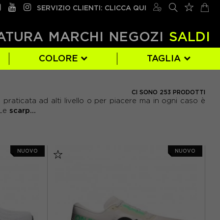
SERVIZIO CLIENTI: CLICCA QUI
ATURA
MARCHI
NEGOZI
SALDI
COLORE
TAGLIA
DIADORA
BEIGE
EUR 39
(1)
(60)
(7)
CI SONO 253 PRODOTTI
 praticata ad alti livello o per piacere ma in ogni caso è
NIKE
GIALLO
EUR 43
(18)
(59)
(20)
scarp...
 Le
UNDER ARMOUR
NERO
EUR 47
(44)
(8)
(5)
VERDE
(30)
NUOVO
NUOVO