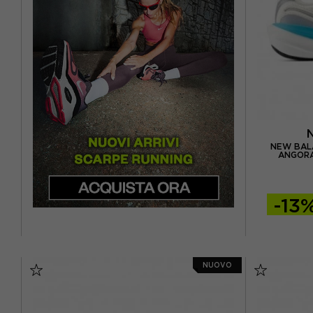
EUR 46,5 / US 12
NEW BALA
ANGORA
-13
EUR 36 / 
NUOVO
EUR 37 / 
EUR 38 /