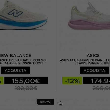
US 8.5
EUR 40.5 / US 9
EUR 45 / US 11
EUR 45.5
US 9.5
EUR 41.5 / US 10
EUR 42,5 / US 10,5
NEW BALANCE
ASICS
NCE FRESH FOAM X 1080 V15
ASICS GEL-NIMBUS 28 BIANCO H
A - SCARPE RUNNING UOMO
SCARPE RUNNING DO
ACQUISTA
ACQUISTA
%
155,00€
-12%
174,
180,00€
200,0
/ US 8
EUR 42 / US 8.5
EUR 37,5 / US 6,5
EUR 
NUOVO
/ US 9
EUR 43 / US 9.5
EUR 39 / US 7,5
EUR 3