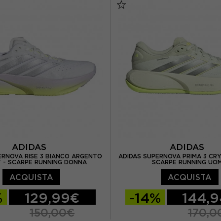
/ US 7,5
EUR 39 / US 8
EUR 38,5 / US 7,5
EUR 
US 8,5
EUR 40,5 / US 9
EUR 40 / US 8,5
EUR 4
 US 9,5
EUR 42 / US 10
EUR 41 / US 9,5
EUR 4
ADIDAS
ADIDAS
ERNOVA RISE 3 BIANCO ARGENTO
ADIDAS SUPERNOVA PRIMA 3 CRY
 - SCARPE RUNNING DONNA
SCARPE RUNNING UO
ACQUISTA
ACQUISTA
%
129,99€
-14%
144,
150,00€
170,0