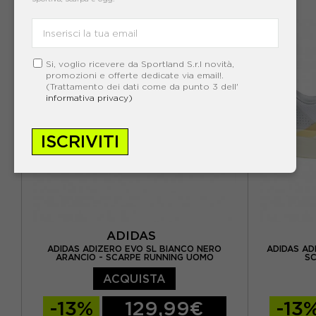
EUR 41 1/3 / UK 7,5
EUR 42 / UK 8
EUR 37 1/3
EUR 42 2/3 / UK 8,5
E
EUR 43 1/3 / UK 9
EUR 44 / UK 9,5
Si, voglio ricevere da Sportland S.r.l novità,
promozioni e offerte dedicate via email!.
(Trattamento dei dati come da punto 3 dell'
EUR 44 2/3 / UK 10
informativa privacy)
EUR 45 1/3 / UK 10,5
ISCRIVITI
EUR 46 / UK 11
EUR 41 1/3
ADIDAS
ADIDAS ADIZERO EVO SL BIANCO NERO
ADIDAS AD
ARANCIO - SCARPE RUNNING UOMO
SC
ACQUISTA
-13%
129,99€
-13