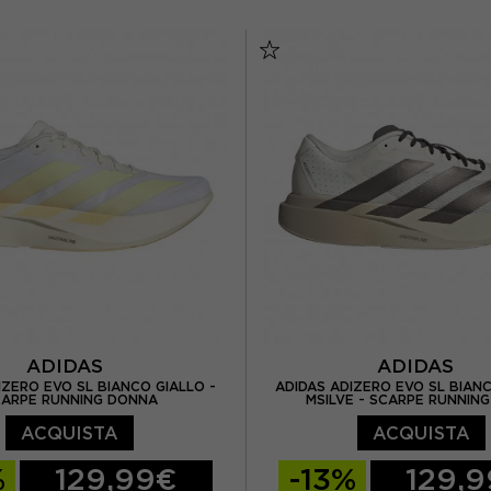
 / UK 4,5
EUR 38 / UK 5
EUR 41 1/3 / UK 7,5
EUR
UR 38 2/3 / UK 5,5
EUR 42 2/3 / UK 8
EUR 39 1/3 / UK 6
EUR 43 1/3 / UK 9
EUR 
EUR 40 / UK 6,5
EUR 44 2/3 / UK 1
EUR 40 2/3 / UK 7
EUR 45 1/3 / UK 10
 / UK 7,5
EUR 42 / UK 8
EUR 46 / UK 11
ADIDAS
ADIDAS
IZERO EVO SL BIANCO GIALLO -
ADIDAS ADIZERO EVO SL BIA
ARPE RUNNING DONNA
MSILVE - SCARPE RUNNIN
ACQUISTA
ACQUISTA
%
129,99€
-13%
129,