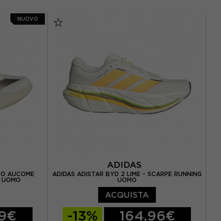
 42 / UK 8
EUR 41 1/3 / UK 7,5
EUR 42 / UK 8
NUOVO
,5
EUR 42 2/3 / UK 8,5
44 / UK 9,5
EUR 43 1/3 / UK 9
EUR 44 / UK 9,5
0
EUR 44 2/3 / UK 10
,5
EUR 45 1/3 / UK 10,5
EUR 46 / UK 11
ADIDAS
NCO AUCOME
ADIDAS ADISTAR BYD 2 LIME - SCARPE RUNNING
G UOMO
UOMO
ACQUISTA
99€
-13%
164,96€