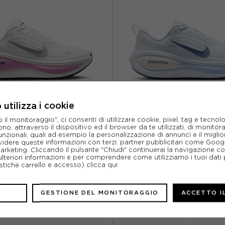
S 10
EUR 44.5 / US 10.5
EUR 40 / US 8,5
EUR 4
US 11
EUR 45.5 / US 11.5
EUR 41,5 / US 9,5
EUR 
utilizza i cookie
l monitoraggio", ci consenti di utilizzare cookie, pixel, tag e tecnolo
o, attraverso il dispositivo ed il browser da te utilizzati, di monitorar
NIKE
NIKE
unzionali, quali ad esempio la personalizzazione di annunci e il migl
O PLUS BIANCO ROSA ARGENTO -
NIKE VOMERO PLUS BIANCO MYS
idere queste informazioni con terzi: partner pubblicitari come Goo
ARPE RUNNING DONNA
SCARPE RUNNING DO
marketing. Cliccando il pulsante "Chiudi" continuerai la navigazione c
ulteriori informazioni e per comprendere come utilizziamo i tuoi dati p
ACQUISTA
ACQUISTA
ristiche carrello e accesso)
clicca qui
%
154,95€
-13%
154,
GESTIONE DEL MONITORAGGIO
ACCETTO I
179,99€
179,9
/ US 6,5
EUR 38 / US 7
EUR 37,5 / US 6,5
EUR 