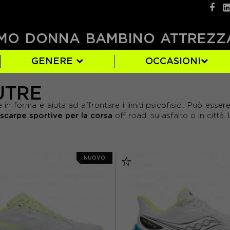
MO
DONNA
BAMBINO
ATTREZZ
GENERE
OCCASIONI
UTRE
)
)
10)
BROOKS
AZZURRO
EUR 38
(79)
(42)
(7)
in forma e aiuta ad affrontare i limiti psicofisici. Può essere
5)
8)
NEW BALANCE
FUXIA
EUR 42
(2)
(160)
(36)
scarpe sportive per la corsa
off road, su asfalto o in città.
6)
(1)
(1)
SAUCONY
MULTICOLORE
EUR 46
(72)
(26)
(2)
ROSSO
(18)
NUOVO