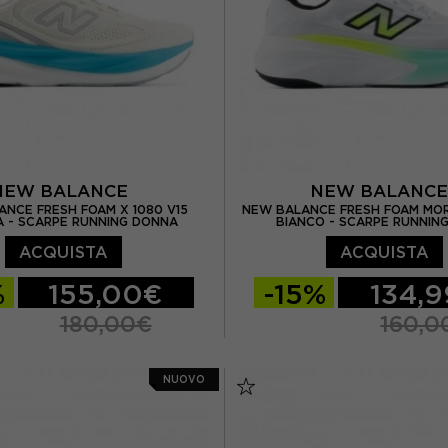
NEW BALANCE
NEW BALANC
NCE FRESH FOAM X 1080 V15
NEW BALANCE FRESH FOAM MOR
 - SCARPE RUNNING DONNA
BIANCO - SCARPE RUNNIN
ACQUISTA
ACQUISTA
%
155,00€
-15%
134,
180,00€
160,0
US 5.5
EUR 36.5 / US 6
EUR 41.5 / US 8
EUR 42
NUOVO
US 6.5
EUR 37.5 / US 7
EUR 42.5 / US 9
EUR 4
 US 7.5
EUR 39 / US 8
EUR 44 / US 10
EUR 44.