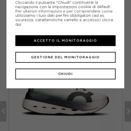
Cliccando il pulsante "Chiudi" continuerai la
Come ordinare la taglia giusta?
navigazione con le impostazioni cookie di default.
Per ulteriori informazioni e per comprendere come
utilizziamo i tuoi dati per fini obbligatori (ad es.
sicurezza, caratteristiche carrello e accesso)
clicca
qui
CONSIGLIATI DA NOI
ACCETTO IL MONITORAGGIO
VO
GESTIONE DEL MONITORAGGIO
CHIUDI