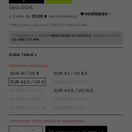
190,00€
37,05 €
*PREZZI INCLUSA IVA E SPESE DI SPEDIZIONE.
*CONSEGNA STIMATA
MERCOLEDÌ 12 AGOSTO.
ORDINA ENTRO
20 ORE E 57 MIN.
GUIDA TAGLIE
Seleziona una taglia
EUR 41 / US 8
EUR 42 / US 8,5
EUR 42,5 / US 9
EUR 43 / US 9.5
EUR 44 / US 10
EUR 44,5 / US 10,5
EUR 45 / US 11
EUR 46 / US 11,5
EUR 46,5 / US 12
EUR 47/US 12,5
Attenzione: ultimi articoli in magazzino!