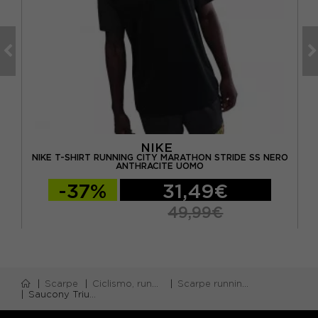
NIKE
OKE
NIKE T-SHIRT RUNNING CITY MARATHON STRIDE SS NERO
A
ANTHRACITE UOMO
-37%
31,49€
49,99€
Scarpe
Ciclismo, running e piscina
Scarpe running neutre
Saucony Triumph 23 Grigio Shadow - Scarpe Running Uomo