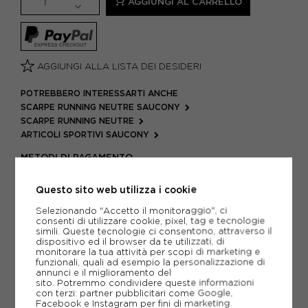
AGGIUNGI AL CARRELLO
AGGIUNGI ALLA LISTA DEI DESIDERI
POTREBBERO INTERESSARTI ANCHE
SCARPE RUNNING NEUTRE SAUCONY
SCARPE RUNNING NEUTRE
ARTICOLI SPORTIVI SAUCONY
METODI DI PAGAMENTO
Questo sito web utilizza i cookie
Selezionando "Accetto il monitoraggio", ci
PIÙ INFORMAZIONI
consenti di utilizzare cookie, pixel, tag e tecnologie
simili. Queste tecnologie ci consentono, attraverso il
SCHEDA TECNICA
dispositivo ed il browser da te utilizzati, di
monitorare la tua attività per scopi di marketing e
funzionali, quali ad esempio la personalizzazione di
GUIDA ALLE TAGLIE
annunci e il miglioramento del
sito. Potremmo condividere queste informazioni
con terzi: partner pubblicitari come Google,
DOMANDE FREQUENTI
Facebook e Instagram per fini di marketing.