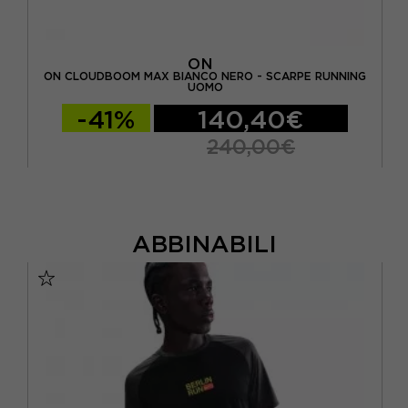
ON
ON CLOUDBOOM MAX BIANCO NERO - SCARPE RUNNING
O
UOMO
-41%
140,40€
240,00€
ABBINABILI