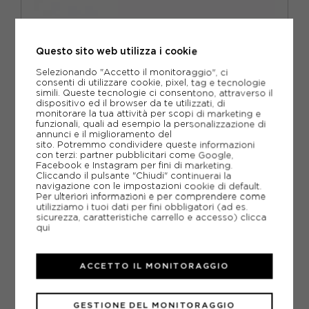
NIKE
NIKE COURT ZOOM PRO BIANCO WASHED TEAL - SCARPE
DA TENNIS DONNA
Questo sito web utilizza i cookie
ACQUISTA
Selezionando "Accetto il monitoraggio", ci
consenti di utilizzare cookie, pixel, tag e tecnologie
-50%
50,00€
simili. Queste tecnologie ci consentono, attraverso il
dispositivo ed il browser da te utilizzati, di
monitorare la tua attività per scopi di marketing e
99,99€
funzionali, quali ad esempio la personalizzazione di
annunci e il miglioramento del
sito. Potremmo condividere queste informazioni
EUR 37,5 / US 6,5
EUR 38 / US 7
con terzi: partner pubblicitari come Google,
Facebook e Instagram per fini di marketing.
EUR 38,5 / US 7,5
EUR 39 / US 8
Cliccando il pulsante "Chiudi" continuerai la
navigazione con le impostazioni cookie di default.
Per ulteriori informazioni e per comprendere come
EUR 40 / US 8,5
EUR 40,5 / US 9
utilizziamo i tuoi dati per fini obbligatori (ad es.
sicurezza, caratteristiche carrello e accesso)
clicca
EUR 41 / US 9,5
qui
ACCETTO IL MONITORAGGIO
GESTIONE DEL MONITORAGGIO