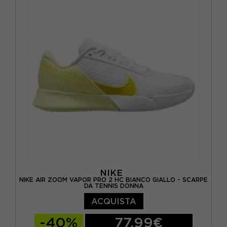
EUR 38,5 / US 7,5
EUR 39 / US 8
EUR 40 / US 8,5
EUR 40,5 / US 9
EUR 41 / US 9,5
NIKE
NIKE AIR ZOOM VAPOR PRO 2 HC BIANCO GIALLO - SCARPE
DA TENNIS DONNA
ACQUISTA
-40%
77,99€