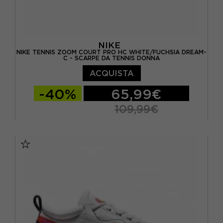
NIKE
NIKE TENNIS ZOOM COURT PRO HC WHITE/FUCHSIA DREAM-
C - SCARPE DA TENNIS DONNA
ACQUISTA
-40%
65,99€
109,99€
EUR 37,5 / US 6,5
EUR 38 / US 7
EUR 38,5 / US 7,5
EUR 39 / US 8
EUR 40 / US 8,5
EUR 40,5 / US 9
EUR 41 / US 9,5