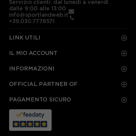
Servizio clienti: dal lunedì a venerdì
dalle 9:00 alle 13:00
EUR 45 / US 11
EUR 45,5 / US 11,5
info@sportlandweb.it
EUR 46 / US 12
EUR 47 / US 12,5
+39.030.7778571
EUR 47,5 / US 13
LINK UTILI
IL MIO ACCOUNT
INFORMAZIONI
OFFICIAL PARTNER OF
PAGAMENTO SICURO