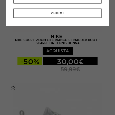
CHIUDI
NIKE
NIKE COURT ZOOM LITE BIANCO LT MADDER ROOT -
SCARPE DA TENNIS DONNA
ACQUISTA
-50%
30,00€
59,99€
EUR 37,5 / US 6,5
EUR 38 / US 7
EUR 38,5 / US 7,5
EUR 39 / US 8
EUR 40 / US 8,5
EUR 40,5 / US 9
EUR 41 / US 9,5