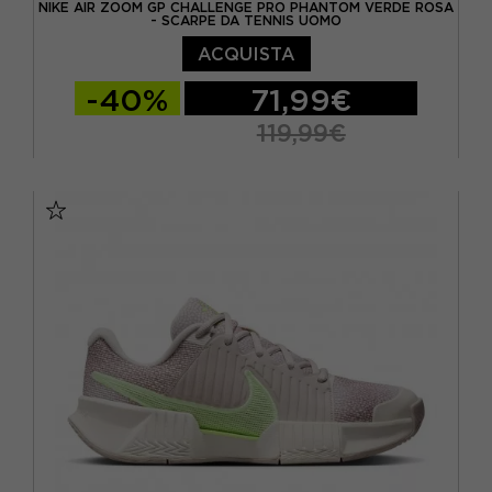
NIKE AIR ZOOM GP CHALLENGE PRO PHANTOM VERDE ROSA
- SCARPE DA TENNIS UOMO
ACQUISTA
-40%
71,99€
119,99€
EUR 41 / US 8
EUR 42 / US 8,5
EUR 42,5 / US 9
EUR 43 / US 9.5
EUR 44 / US 10
EUR 44,5 / US 10,5
EUR 45 / US 11
EUR 46 / US 12