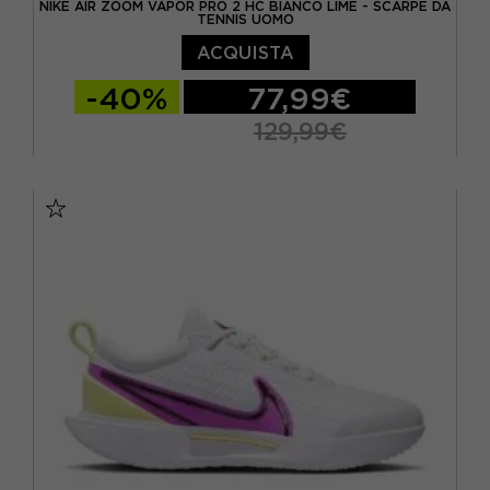
NIKE AIR ZOOM VAPOR PRO 2 HC BIANCO LIME - SCARPE DA
TENNIS UOMO
ACQUISTA
-40%
77,99€
129,99€
EUR 41 / US 8
EUR 42 / US 8,5
EUR 42,5 / US 9
EUR 43 / US 9.5
EUR 44 / US 10
EUR 44,5 / US 10,5
EUR 45 / US 11
EUR 45,5 / US 11,5
EUR 46 / US 12