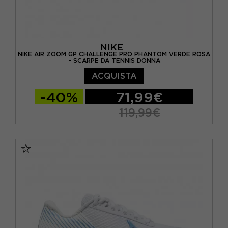
NIKE
NIKE AIR ZOOM GP CHALLENGE PRO PHANTOM VERDE ROSA
- SCARPE DA TENNIS DONNA
ACQUISTA
-40%
71,99€
119,99€
EUR 38 / US 7
EUR 38,5 / US 7,5
EUR 39 / US 8
EUR 40 / US 8,5
EUR 40,5 / US 9
EUR 41 / US 9,5
EUR 42 / US 10