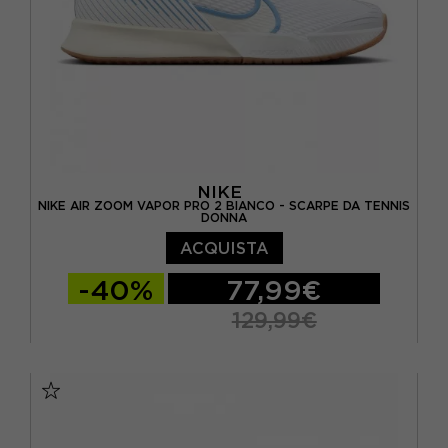
NIKE
NIKE AIR ZOOM VAPOR PRO 2 BIANCO - SCARPE DA TENNIS
DONNA
ACQUISTA
-40%
77,99€
129,99€
EUR 38 / US 7
EUR 38,5 / US 7,5
EUR 39 / US 8
EUR 40 / US 8,5
EUR 40,5 / US 9
EUR 41 / US 9,5