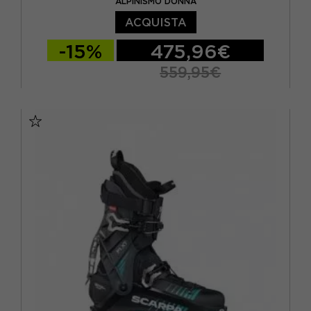
ALPINISMO DONNA
ACQUISTA
-15%
475,96€
559,95€
24.5
25
25.5
26
26.5