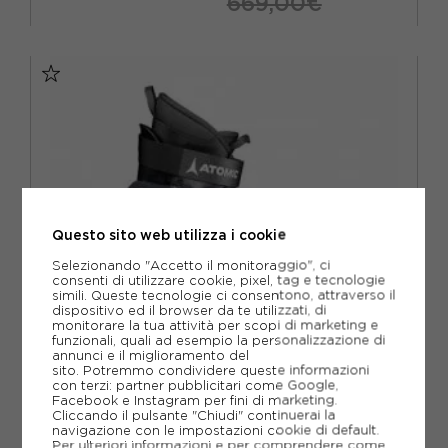
669,00€
26.5
27
27.5
28
28.5
29
29.5
30
Questo sito web utilizza i cookie
Selezionando "Accetto il monitoraggio", ci
consenti di utilizzare cookie, pixel, tag e tecnologie
simili. Queste tecnologie ci consentono, attraverso il
dispositivo ed il browser da te utilizzati, di
monitorare la tua attività per scopi di marketing e
funzionali, quali ad esempio la personalizzazione di
annunci e il miglioramento del
sito. Potremmo condividere queste informazioni
con terzi: partner pubblicitari come Google,
Facebook e Instagram per fini di marketing.
Cliccando il pulsante "Chiudi" continuerai la
ATOMIC
navigazione con le impostazioni cookie di default.
ATOMIC SCARPONI SCI ALPINISMO BACKLAND SPORT NERO
Per ulteriori informazioni e per comprendere come