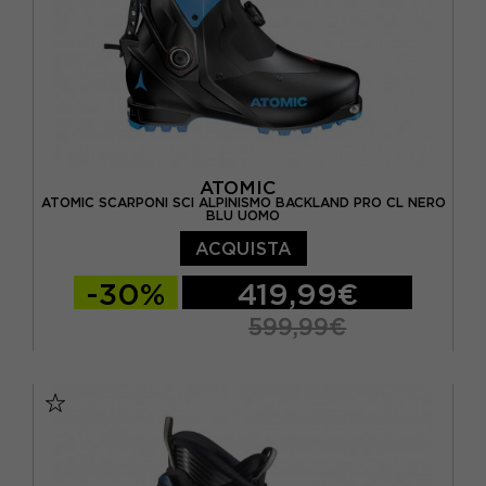
ATOMIC
ATOMIC SCARPONI SCI ALPINISMO BACKLAND PRO CL NERO
BLU UOMO
ACQUISTA
-30%
419,99€
599,99€
26.5
27.5
28.5
29.5