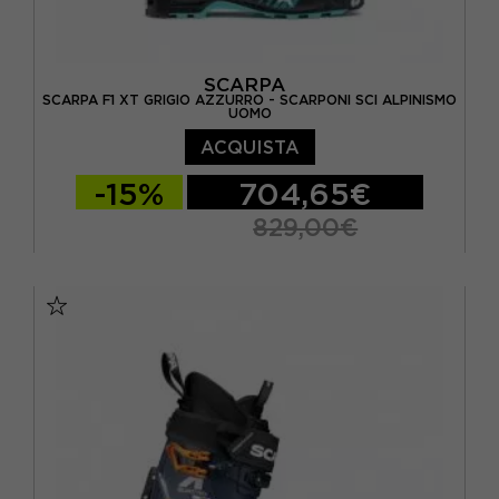
SCARPA
SCARPA F1 XT GRIGIO AZZURRO - SCARPONI SCI ALPINISMO
UOMO
ACQUISTA
-15%
704,65€
829,00€
26
27
28
29