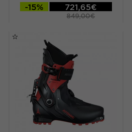
-15%
721,65€
849,00€
26.5
27.5
28.5
29.5