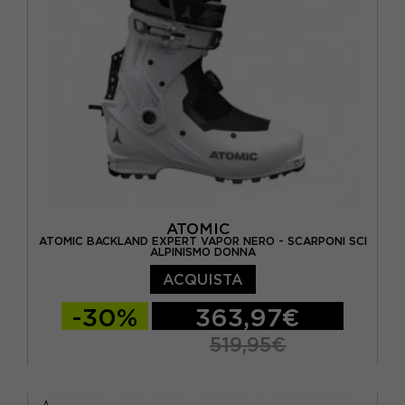
28.5
(6)
29
(3)
29,5
(2)
29.5
(8)
30
(3)
30,5
(1)
ATOMIC
ATOMIC BACKLAND EXPERT VAPOR NERO - SCARPONI SCI
ALPINISMO DONNA
ACQUISTA
-30%
363,97€
519,95€
22
23.5
24.5
25.5