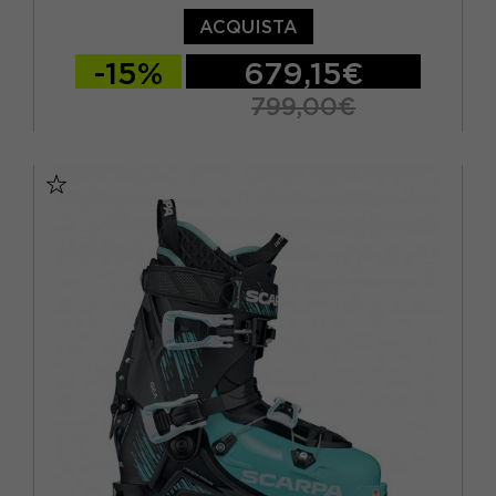
ACQUISTA
-15%
679,15€
799,00€
26
27
28
29
30