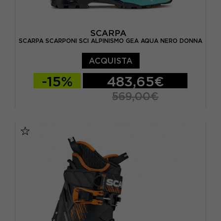
SCARPA
SCARPA SCARPONI SCI ALPINISMO GEA AQUA NERO DONNA
ACQUISTA
-15%
483,65€
569,00€
24
24.5
25
25.5
26