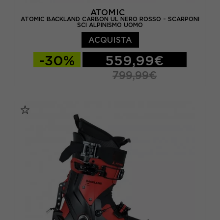
ATOMIC
ATOMIC BACKLAND CARBON UL NERO ROSSO - SCARPONI
SCI ALPINISMO UOMO
ACQUISTA
-30%
559,99€
799,99€
26.5
27.5
28.5
29.5