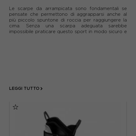
AZZURRO
(5)
Le scarpe da arrampicata sono fondamentali se
22
(1)
pensate che permettono di aggrapparsi anche al
BIANCO
(1)
più piccolo spuntone di roccia per raggiungere la
23.5
(2)
cima. Senza una scarpa adeguata sarebbe
BLU
(5)
impossibile praticare questo sport in modo sicuro e
24
(2)
agevole. Una scarpa adatta deve avvolgere
correttamente il piede, come un guant...
FLUO
(1)
24.5
(4)
GRIGIO
(7)
25
(1)
NERO
(12)
25.5
(5)
ROSA
(2)
26
(7)
LEGGI TUTTO
ROSSO
(2)
26.5
(11)
VERDE
(1)
27
(3)
27.5
(8)
28
(3)