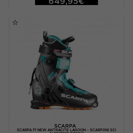
649,95€
26.5
27.5
28.5
29,5
SCARPA
SCARPA F1 NEW ANTRACITE LAGOON - SCARPONI SCI