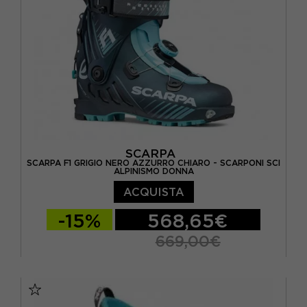
SCARPA
SCARPA F1 GRIGIO NERO AZZURRO CHIARO - SCARPONI SCI
ALPINISMO DONNA
ACQUISTA
-15%
568,65€
669,00€
24
24.5
25
25.5
26