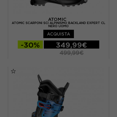
ATOMIC
ATOMIC SCARPONI SCI ALPINISMO BACKLAND EXPERT CL
NERO UOMO
ACQUISTA
-30%
349,99€
499,99€
26.5
27.5
28.5
29.5