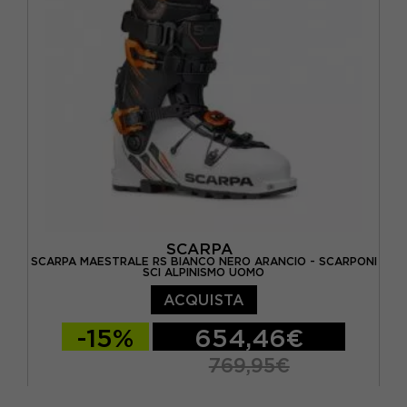
SCARPA
SCARPA MAESTRALE RS BIANCO NERO ARANCIO - SCARPONI
SCI ALPINISMO UOMO
ACQUISTA
-15%
654,46€
769,95€
26.5
27
27.5
28
28.5
29