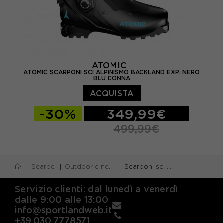
ATOMIC
ATOMIC SCARPONI SCI ALPINISMO BACKLAND EXP. NERO
BLU DONNA
ACQUISTA
-30%
349,99€
499,99€
23.5
24.5
25.5
26.5
Scarpe
Outdoor e neve
Scarponi sci alpinismo
Servizio clienti: dal lunedì a venerdì
dalle 9:00 alle 13:00
info@sportlandweb.it
+39.030.7778571