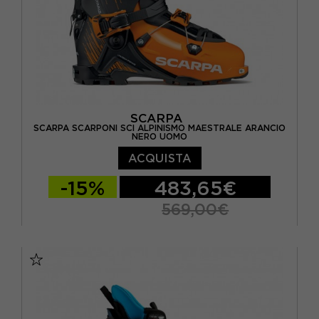
SCARPA
SCARPA SCARPONI SCI ALPINISMO MAESTRALE ARANCIO
NERO UOMO
ACQUISTA
-15%
483,65€
569,00€
26
26.5
27
27.5
28
28.5
29
29.5
30