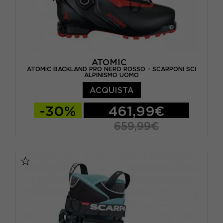
ATOMIC
ATOMIC BACKLAND PRO NERO ROSSO - SCARPONI SCI
ALPINISMO UOMO
ACQUISTA
-30%
461,99€
659,99€
26.5
27.5
28.5
29.5