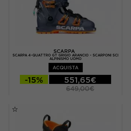
SCARPA
SCARPA 4-QUATTRO GT GRIGIO ARANCIO - SCARPONI SCI
ALPINISMO UOMO
ACQUISTA
-15%
551,65€
649,00€
26.5
27.5
28.5
29.5