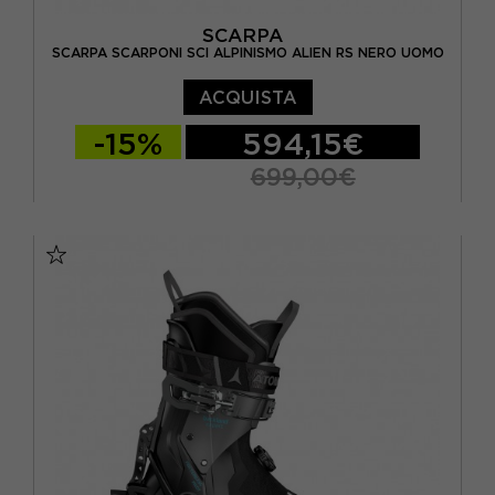
SCARPA
SCARPA SCARPONI SCI ALPINISMO ALIEN RS NERO UOMO
ACQUISTA
-15%
594,15€
699,00€
26
27
28
29
30
31