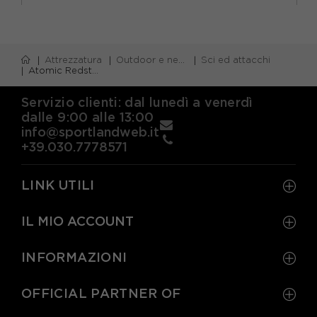
Attrezzatura
Outdoor e neve
Sci ed attacchi
Atomic Redster S8 Revo C.Afi + Attacchi Xx12Gw Rosso Nero - Sci Uomo
Servizio clienti: dal lunedì a venerdì
dalle 9:00 alle 13:00
info@sportlandweb.it
+39.030.7778571
LINK UTILI
IL MIO ACCOUNT
INFORMAZIONI
OFFICIAL PARTNER OF