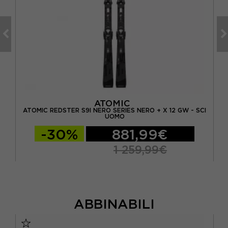
ATOMIC
ATOMIC REDSTER S9I NERO SERIES NERO + X 12 GW - SCI
HE
OMO
UOMO
-30%
881,99€
1 259,99€
ABBINABILI