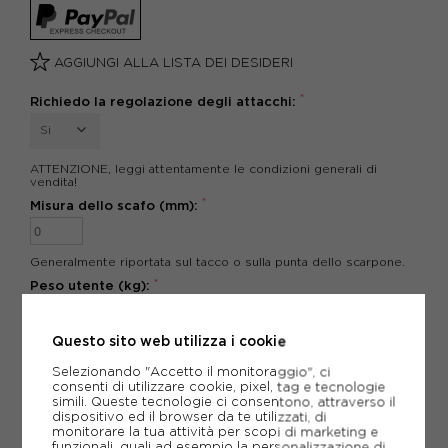
AGGIUNGI ALLA LISTA DEI DESIDERI
*
Richiedo la regolazione degli attacchi:
Si
ATTENZIONE, leggi attentamente le condizioni generali di
vendita!
*
Misura dello scafo (mm):
Generalmente riportata sul tacco o sulla punta dello scarpone.
*
Peso utente (kg):
*
Questo sito web utilizza i cookie
campi obbligatori
Selezionando "Accetto il monitoraggio", ci
POTREBBERO INTERESSARTI ANCHE
consenti di utilizzare cookie, pixel, tag e tecnologie
SCI ED ATTACCHI ATOMIC
simili. Queste tecnologie ci consentono, attraverso il
dispositivo ed il browser da te utilizzati, di
SCI ED ATTACCHI
monitorare la tua attività per scopi di marketing e
ARTICOLI SPORTIVI ATOMIC
funzionali, quali ad esempio la personalizzazione di