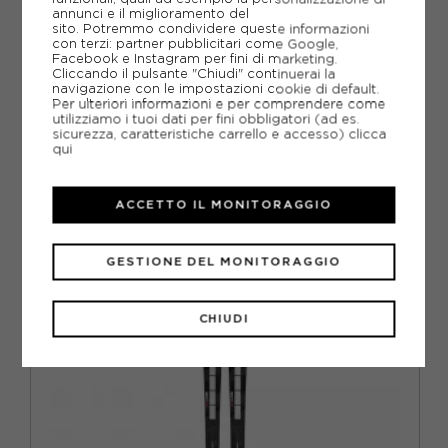
annunci e il miglioramento del
METODI DI PAGAMENTO
sito. Potremmo condividere queste informazioni
con terzi: partner pubblicitari come Google,
Facebook e Instagram per fini di marketing.
Cliccando il pulsante "Chiudi" continuerai la
navigazione con le impostazioni cookie di default.
PIÙ INFORMAZIONI
Per ulteriori informazioni e per comprendere come
utilizziamo i tuoi dati per fini obbligatori (ad es.
sicurezza, caratteristiche carrello e accesso)
clicca
SCHEDA TECNICA
qui
GUIDA ALLE TAGLIE
ACCETTO IL MONITORAGGIO
CONSIGLIATI DA NOI
GESTIONE DEL MONITORAGGIO
CHIUDI