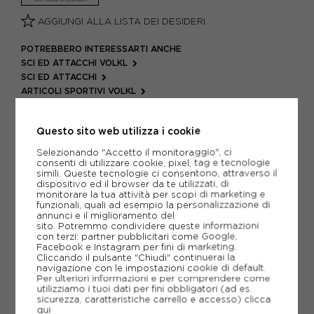
AGGIUNGI ALLA LISTA DEI DESIDERI
POTREBBERO INTERESSARTI ANCHE
SCI ED ATTACCHI VOLKL
SCI ED ATTACCHI
ARTICOLI SPORTIVI VOLKL
METODI DI PAGAMENTO
Questo sito web utilizza i cookie
Selezionando "Accetto il monitoraggio", ci
consenti di utilizzare cookie, pixel, tag e tecnologie
PIÙ INFORMAZIONI
simili. Queste tecnologie ci consentono, attraverso il
dispositivo ed il browser da te utilizzati, di
monitorare la tua attività per scopi di marketing e
SCHEDA TECNICA
funzionali, quali ad esempio la personalizzazione di
annunci e il miglioramento del
sito. Potremmo condividere queste informazioni
GUIDA ALLE TAGLIE
con terzi: partner pubblicitari come Google,
Facebook e Instagram per fini di marketing.
Cliccando il pulsante "Chiudi" continuerai la
navigazione con le impostazioni cookie di default.
CONSIGLIATI DA NOI
Per ulteriori informazioni e per comprendere come
utilizziamo i tuoi dati per fini obbligatori (ad es.
sicurezza, caratteristiche carrello e accesso)
clicca
qui