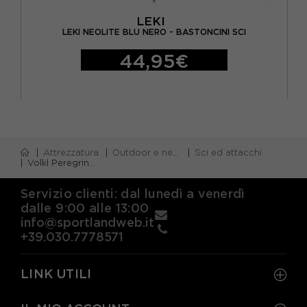
LEKI
LEKI NEOLITE BLU NERO - BASTONCINI SCI
44,95€
Attrezzatura
Outdoor e neve
Sci ed attacchi
Volkl Peregrine 72+Rm T12 Gw Nero - Sci Uomo
Servizio clienti: dal lunedì a venerdì
dalle 9:00 alle 13:00
info@sportlandweb.it
+39.030.7778571
LINK UTILI