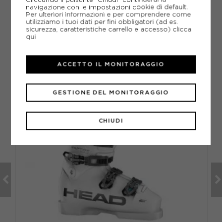
piede in Mondopoint?
navigazione con le impostazioni cookie di default.
Per ulteriori informazioni e per comprendere come
utilizziamo i tuoi dati per fini obbligatori (ad es.
sicurezza, caratteristiche carrello e accesso)
clicca
qui
CONSIGLIATI DA NOI
ACCETTO IL MONITORAGGIO
GESTIONE DEL MONITORAGGIO
CHIUDI