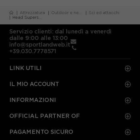
Attrezzatura
Outdoor e neve
Sci ed attacchi
Head Supershape E-Speed Sw Bb+Prd12 Gw Nero Blu - Sci Uomo
Servizio clienti: dal lunedì a venerdì
dalle 9:00 alle 13:00
info@sportlandweb.it
+39.030.7778571
LINK UTILI
IL MIO ACCOUNT
INFORMAZIONI
OFFICIAL PARTNER OF
PAGAMENTO SICURO