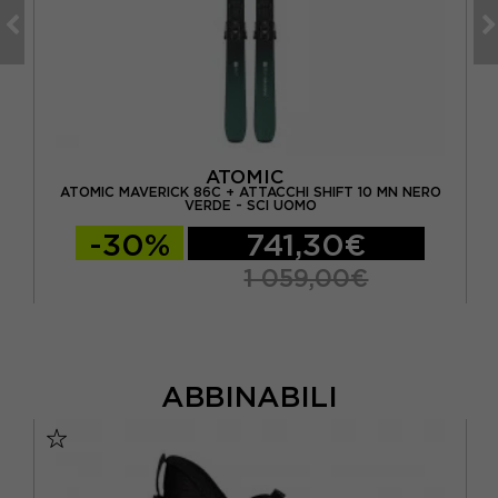
ATOMIC
ATOMIC MAVERICK 86C + ATTACCHI SHIFT 10 MN NERO
A
OMO
VERDE - SCI UOMO
-30%
741,30€
1 059,00€
ABBINABILI