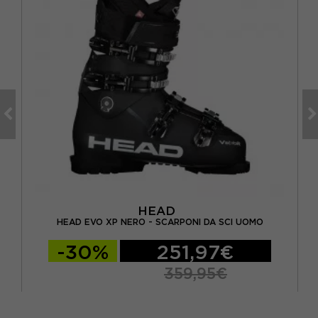
HEAD
HE
HEAD EVO XP NERO - SCARPONI DA SCI UOMO
-30%
251,97€
359,95€