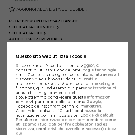
AGGIUNGI ALLA LISTA DEI DESIDERI
POTREBBERO INTERESSARTI ANCHE
SCI ED ATTACCHI VOLKL
SCI ED ATTACCHI
ARTICOLI SPORTIVI VOLKL
METODI DI PAGAMENTO
Questo sito web utilizza i cookie
Selezionando "Accetto il monitoraggio", ci
consenti di utilizzare cookie, pixel, tag e tecnologie
PIÙ INFORMAZIONI
simili. Queste tecnologie ci consentono, attraverso il
dispositivo ed il browser da te utilizzati, di
monitorare la tua attività per scopi di marketing e
SCHEDA TECNICA
funzionali, quali ad esempio la personalizzazione di
annunci e il miglioramento del
sito. Potremmo condividere queste informazioni
GUIDA ALLE TAGLIE
con terzi: partner pubblicitari come Google,
Facebook e Instagram per fini di marketing.
Cliccando il pulsante "Chiudi" continuerai la
navigazione con le impostazioni cookie di default.
CONSIGLIATI DA NOI
Per ulteriori informazioni e per comprendere come
utilizziamo i tuoi dati per fini obbligatori (ad es.
sicurezza, caratteristiche carrello e accesso)
clicca
qui