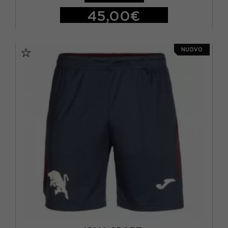
L
(18)
45,00€
M
(16)
S
M
L
XL
S
(21)
NUOVO
XL
(18)
XXL
(1)