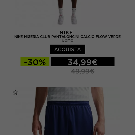
NIKE
NIKE NIGERIA CLUB PANTALONCINI CALCIO FLOW VERDE
UOMO
ACQUISTA
-30%
34,99€
49,99€
S
M
L
XL