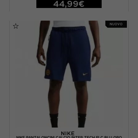
44,99€
S
M
L
XL
NUOVO
NIKE
NIKE PANTALONCINI CALCIO INTER TECH FLC BLU ORO