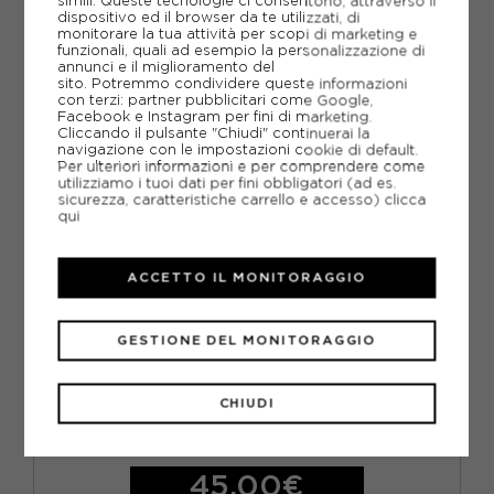
simili. Queste tecnologie ci consentono, attraverso il
7-8 ANNI
9-10 ANNI
dispositivo ed il browser da te utilizzati, di
monitorare la tua attività per scopi di marketing e
funzionali, quali ad esempio la personalizzazione di
annunci e il miglioramento del
sito. Potremmo condividere queste informazioni
con terzi: partner pubblicitari come Google,
Facebook e Instagram per fini di marketing.
Cliccando il pulsante "Chiudi" continuerai la
navigazione con le impostazioni cookie di default.
Per ulteriori informazioni e per comprendere come
utilizziamo i tuoi dati per fini obbligatori (ad es.
sicurezza, caratteristiche carrello e accesso)
clicca
qui
ACCETTO IL MONITORAGGIO
GESTIONE DEL MONITORAGGIO
ADIDAS
ADIDAS PANTALONCINI CALCIO BAYERN HOME ROSSO
CHIUDI
BIANCO UOMO
ACQUISTA
45,00€