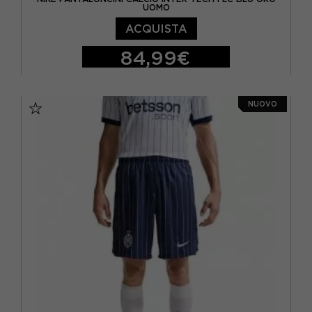
UOMO
ACQUISTA
84,99€
S
M
L
NUOVO