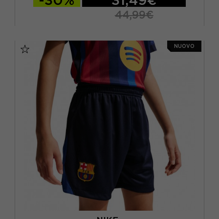
-30%
31,49€
44,99€
S
M
L
XL
NUOVO