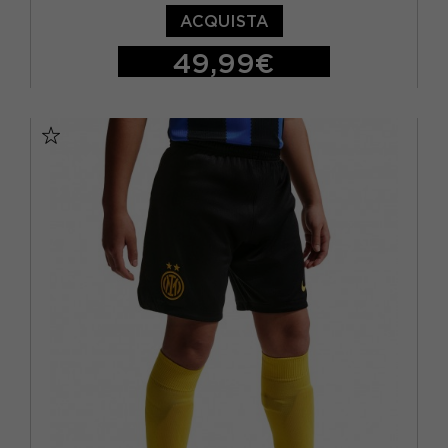
ACQUISTA
49,99€
S
M
L
XL