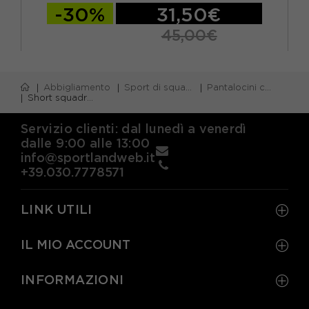
-30%
31,50€
45,00€
S
M
L
XL
Abbigliamento
Sport di squadra
Pantalocini calcio
Short squadre calcio
Servizio clienti: dal lunedì a venerdì
dalle 9:00 alle 13:00
info@sportlandweb.it
+39.030.7778571
LINK UTILI
IL MIO ACCOUNT
INFORMAZIONI