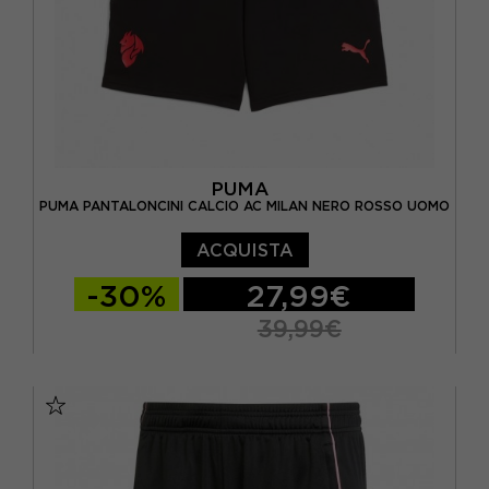
PUMA
PUMA PANTALONCINI CALCIO AC MILAN NERO ROSSO UOMO
ACQUISTA
-30%
27,99€
39,99€
140 CM / 10 A
152 CM / 12 A
164 CM / 14 A
176 CM / 16 A