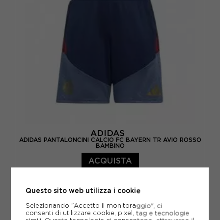
ADIDAS
ADIDAS PANTALONCINI CALCIO FC BAYERN TR AVIO ROSSO
BAMBINO
ACQUISTA
40,00€
Questo sito web utilizza i cookie
11-12 ANNI
13-14 ANNI
15-16 A
Selezionando "Accetto il monitoraggio", ci
consenti di utilizzare cookie, pixel, tag e tecnologie