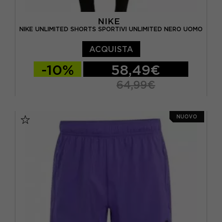
NIKE
NIKE UNLIMITED SHORTS SPORTIVI UNLIMITED NERO UOMO
ACQUISTA
-10%
58,49€
64,99€
S
M
L
XL
NUOVO