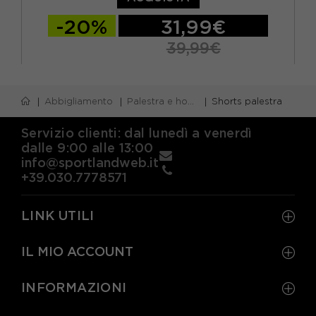
-20%
31,99€
39,99€
XS
S
M
L
Abbigliamento
Palestra e home gym
Shorts palestra
Servizio clienti: dal lunedì a venerdì
dalle 9:00 alle 13:00
info@sportlandweb.it
+39.030.7778571
LINK UTILI
IL MIO ACCOUNT
INFORMAZIONI