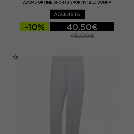
ADIDAS OPTIME SHORTS SPORTIVI BLU DONNA
ACQUISTA
-10%
40,50€
45,00€
S 5"
M 5"
L 5"