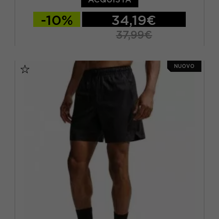
-10%
34,19€
37,99€
S
M
L
XL
NUOVO