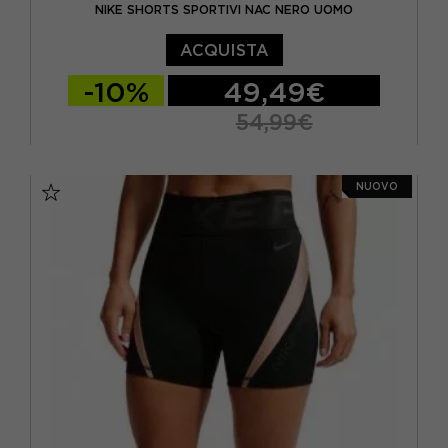
NIKE SHORTS SPORTIVI NAC NERO UOMO
8/10 ANNI
(2)
ACQUISTA
9 ANNI
(2)
-10%
49,49€
L
(241)
54,99€
M
(170)
S
M
L
XL
NUOVO
S
(202)
XL
(163)
XS
(89)
XXS
(1)