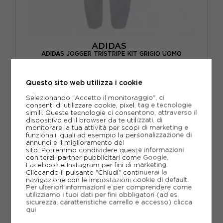
ADIDAS
ADIDAS JOGGER TRISTRIPE KIT GRIGIO UOMO
ACQUISTA
Questo sito web utilizza i cookie
-10%
54,00€
Selezionando "Accetto il monitoraggio", ci
consenti di utilizzare cookie, pixel, tag e tecnologie
60,00€
simili. Queste tecnologie ci consentono, attraverso il
dispositivo ed il browser da te utilizzati, di
monitorare la tua attività per scopi di marketing e
XS
S
M
L
funzionali, quali ad esempio la personalizzazione di
annunci e il miglioramento del
sito. Potremmo condividere queste informazioni
con terzi: partner pubblicitari come Google,
Facebook e Instagram per fini di marketing.
Cliccando il pulsante "Chiudi" continuerai la
navigazione con le impostazioni cookie di default.
Per ulteriori informazioni e per comprendere come
utilizziamo i tuoi dati per fini obbligatori (ad es.
sicurezza, caratteristiche carrello e accesso)
clicca
qui