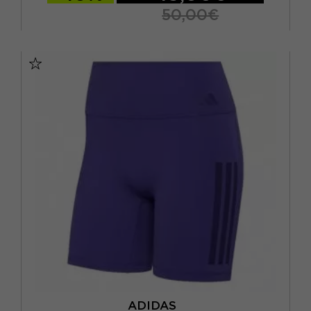
50,00€
S 5"
M 5"
L 5"
XL 5"
ADIDAS