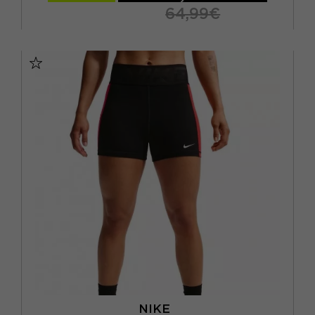
64,99€
S
M
L
XL
NIKE