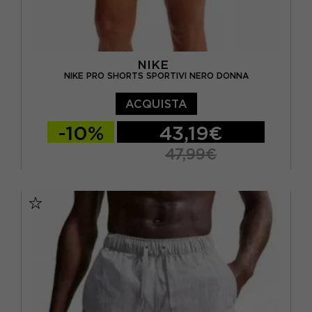
NIKE
NIKE PRO SHORTS SPORTIVI NERO DONNA
ACQUISTA
-10%
43,19€
47,99€
XS
S
M
L