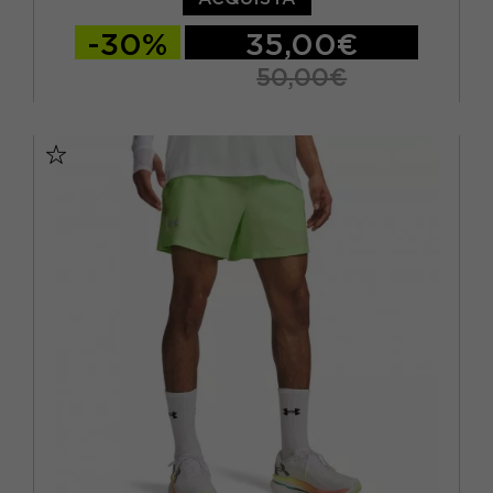
-30%
35,00€
50,00€
S
M
L
XL