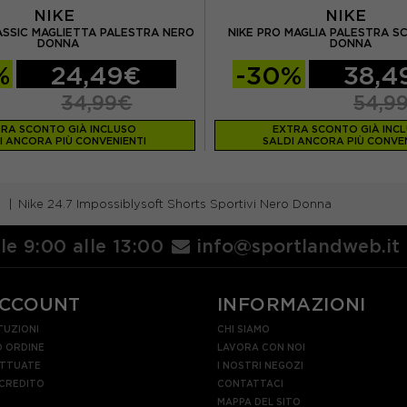
NIKE
NIKE
ASSIC MAGLIETTA PALESTRA NERO
NIKE PRO MAGLIA PALESTRA S
DONNA
DONNA
%
24,49€
-30%
38,4
34,99€
54,9
RA SCONTO GIÀ INCLUSO
EXTRA SCONTO GIÀ INC
I ANCORA PIÙ CONVENIENTI
SALDI ANCORA PIÙ CONVEN
Nike 24.7 Impossiblysoft Shorts Sportivi Nero Donna
lle 9:00 alle 13:00
info@sportlandweb.it
ACCOUNT
INFORMAZIONI
TUZIONI
CHI SIAMO
 ORDINE
LAVORA CON NOI
ETTUATE
I NOSTRI NEGOZI
 CREDITO
CONTATTACI
MAPPA DEL SITO