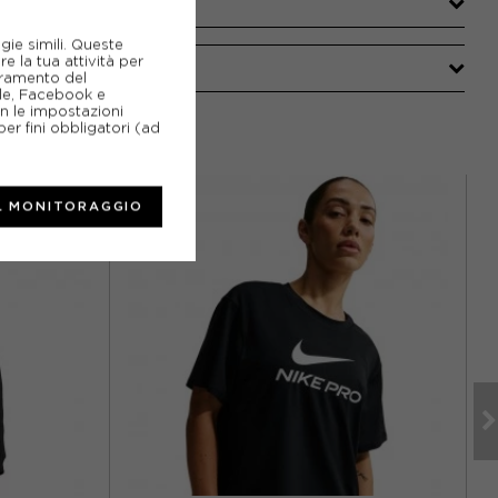
gie simili. Queste
e la tua attività per
ioramento del
gle, Facebook e
on le impostazioni
er fini obbligatori (ad
L MONITORAGGIO