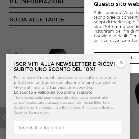
PIÙ INFORMAZIONI
Questo sito web 
Selezionando "Accetto i
tecnologie ci consenton
GUIDA ALLE TAGLIE
scopi di marketing e f
sito. Potremmo condiv
Instagram per fini di 
cookie di default. Per 
es. sicurezza, caratte
CHIUDI
×
ISCRIVITI ALLA NEWSLETTER E RICEVI
SUBITO UNO SCONTO DEL 10%!
Per te sconti riservati, accesso anticipato alle promo
più attese, un buono compleanno e tanti consigli per
vivere al meglio la tua passione sportiva.
Lo sconto è valido sul tuo primo acquisto.
*Sono esclusi dalla promozione gli articoli appartenenti alle
categorie calzature, attrezzo e accessori dei mondi Bike, Sci e
Scialpinismo, Elettronica e dei Brand Assos, Birkenstock, Bont, La
Sportiva, Scarpa e Ugg.