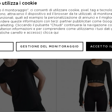
SCHEDA TECNICA
utilizza i cookie
l monitoraggio", ci consenti di utilizzare cookie, pixel, tag e tecnolo
o, attraverso il dispositivo ed il browser da te utilizzati, di monitorar
unzionali, quali ad esempio la personalizzazione di annunci e il migl
idere queste informazioni con terzi: partner pubblicitari come Goo
marketing. Cliccando il pulsante "Chiudi" continuerai la navigazione c
ulteriori informazioni e per comprendere come utilizziamo i tuoi dati p
ABBINABILI
ristiche carrello e accesso)
clicca qui
GESTIONE DEL MONITORAGGIO
ACCETTO I