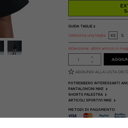
EX
S
GUIDA TAGLIE
Seleziona una taglia
XS
S
Attenzione: ultimi articoli in ma
AGGIUN
AGGIUNGI ALLA LISTA DEI 
POTREBBERO INTERESSARTI AN
PANTALONCINI NIKE
SHORTS PALESTRA
ARTICOLI SPORTIVI NIKE
METODI DI PAGAMENTO