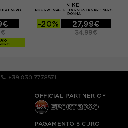
NIKE
CULPT NERO
NIKE PRO MAGLIETTA PALESTRA PRO NERO
N
DONNA
9€
-20%
27,99€
9€
34,99€
LUSO
IENTI
+39.030.7778571
OFFICIAL PARTNER OF
PAGAMENTO SICURO