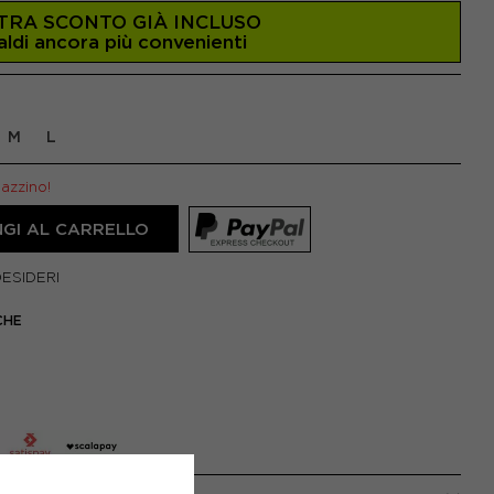
TRA SCONTO GIÀ INCLUSO
aldi ancora più convenienti
M
L
gazzino!
GI AL CARRELLO
DESIDERI
CHE