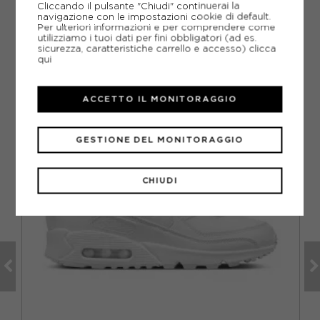
Cliccando il pulsante "Chiudi" continuerai la
navigazione con le impostazioni cookie di default.
Per ulteriori informazioni e per comprendere come
utilizziamo i tuoi dati per fini obbligatori (ad es.
sicurezza, caratteristiche carrello e accesso)
clicca
qui
CONSIGLIATI DA NOI
VO
ACCETTO IL MONITORAGGIO
GESTIONE DEL MONITORAGGIO
CHIUDI