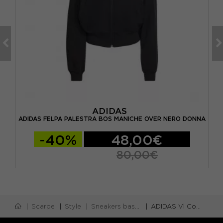
ADIDAS
RM
AD
ADIDAS FELPA PALESTRA BOS MANICHE OVER NERO DONNA
-40%
48,00€
80,00€
Scarpe
Style
Sneakers basse
ADIDAS Vl Court 3.0 Bianco Nero - Sneakers Donna