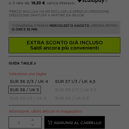
16,33 €
*PREZZI INCLUSA IVA ED ESCLUSE LE SPESE DI SPEDIZIONE.
SPEDIZIONE GRATUITA A PARTIRE DA 99,00€
*CONSEGNA STIMATA
MERCOLEDÌ 12 AGOSTO.
ORDINA ENTRO
12 ORE E 35 MIN.
EXTRA SCONTO GIÀ INCLUSO
Saldi ancora più convenienti
GUIDA TAGLIE
Seleziona una taglia
EUR 36 2/3 / UK 4
EUR 37 1/3 / UK 4,5
EUR 38 / UK 5
EUR 38 2/3 / UK 5,5
EUR 39 1/3 / UK 6
EUR 40 / UK 6,5
Attenzione: ultimi articoli in magazzino!
AGGIUNGI AL CARRELLO