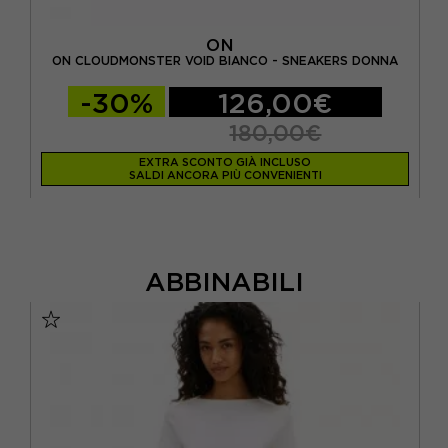
ON
ERS
O
ON CLOUDMONSTER VOID BIANCO - SNEAKERS DONNA
-30%
126,00€
180,00€
EXTRA SCONTO GIÀ INCLUSO
SALDI ANCORA PIÙ CONVENIENTI
ABBINABILI