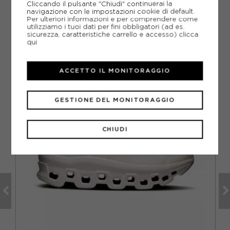
Cliccando il pulsante "Chiudi" continuerai la
navigazione con le impostazioni cookie di default.
Per ulteriori informazioni e per comprendere come
utilizziamo i tuoi dati per fini obbligatori (ad es.
sicurezza, caratteristiche carrello e accesso)
clicca
qui
CONSIGLIATI DA NOI
VO
ACCETTO IL MONITORAGGIO
GESTIONE DEL MONITORAGGIO
CHIUDI