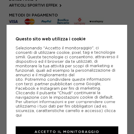
ARTICOLI SPORTIVI EFFEK
METODI DI PAGAMENTO
PIÙ INFORMAZIONI
Questo sito web utilizza i cookie
Selezionando "Accetto il monitoraggio", ci
SCHEDA TECNICA
consenti di utilizzare cookie, pixel, tag e tecnologie
simili. Queste tecnologie ci consentono, attraverso il
dispositivo ed il browser da te utilizzati, di
GUIDA ALLE TAGLIE
monitorare la tua attività per scopi di marketing e
funzionali, quali ad esempio la personalizzazione di
annunci e il miglioramento del
sito. Potremmo condividere queste informazioni
con terzi: partner pubblicitari come Google,
CONSIGLIATI DA NOI
Facebook e Instagram per fini di marketing.
Cliccando il pulsante "Chiudi" continuerai la
navigazione con le impostazioni cookie di default.
Per ulteriori informazioni e per comprendere come
utilizziamo i tuoi dati per fini obbligatori (ad es.
sicurezza, caratteristiche carrello e accesso)
clicca
qui
ACCETTO IL MONITORAGGIO