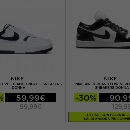
NIKE
NIKE
FORCE BIANCO NERO - SNEAKERS
NIKE AIR JORDAN 1 LOW NERO
DONNA
SNEAKERS DONNA
%
59,99€
-30%
90,9
99,99€
129,9
EXTRA SCONTO GIÀ INC
SALDI ANCORA PIÙ CONVEN