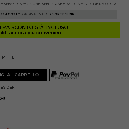
LE SPESE DI SPEDIZIONE. SPEDIZIONE GRATUITA A PARTIRE DA 99,00€
 12 AGOSTO.
ORDINA ENTRO
23 ORE E 11 MIN.
TRA SCONTO GIÀ INCLUSO
aldi ancora più convenienti
M
L
GI AL CARRELLO
DESIDERI
CHE