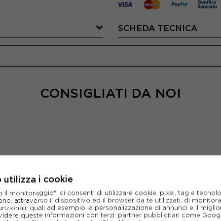
SCHEDA TECNICA
CONSIGLIATI DA NOI
utilizza i cookie
l monitoraggio", ci consenti di utilizzare cookie, pixel, tag e tecnolo
o, attraverso il dispositivo ed il browser da te utilizzati, di monitorar
unzionali, quali ad esempio la personalizzazione di annunci e il migl
idere queste informazioni con terzi: partner pubblicitari come Goo