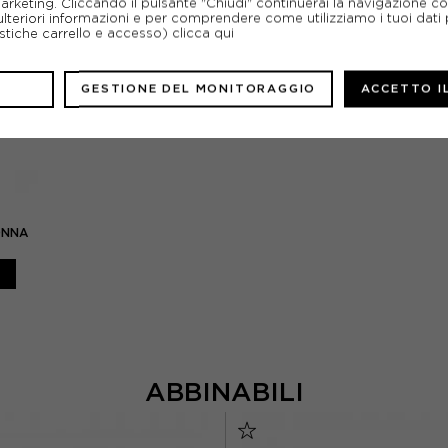
marketing. Cliccando il pulsante "Chiudi" continuerai la navigazione c
ulteriori informazioni e per comprendere come utilizziamo i tuoi dati p
ristiche carrello e accesso)
clicca qui
GESTIONE DEL MONITORAGGIO
ACCETTO I
ONNA
ABBINABILI