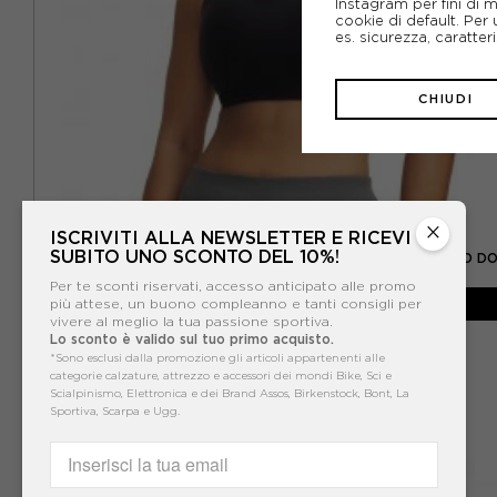
Instagram per fini di 
cookie di default. Per 
es. sicurezza, caratte
CHIUDI
×
UNDER ARMOUR
ISCRIVITI ALLA NEWSLETTER E RICEVI
SUBITO UNO SCONTO DEL 10%!
UNDER ARMOUR REGGISENO SPORTIVO OPEN BACK NERO D
Per te sconti riservati, accesso anticipato alle promo
-30%
38,50€
più attese, un buono compleanno e tanti consigli per
vivere al meglio la tua passione sportiva.
55,00€
Lo sconto è valido sul tuo primo acquisto.
*Sono esclusi dalla promozione gli articoli appartenenti alle
categorie calzature, attrezzo e accessori dei mondi Bike, Sci e
Scialpinismo, Elettronica e dei Brand Assos, Birkenstock, Bont, La
Sportiva, Scarpa e Ugg.