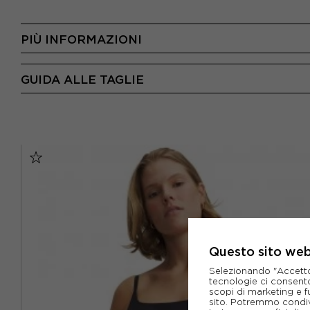
PIÙ INFORMAZIONI
GUIDA ALLE TAGLIE
Questo sito web 
Selezionando "Accetto i
tecnologie ci consenton
scopi di marketing e f
sito. Potremmo condiv