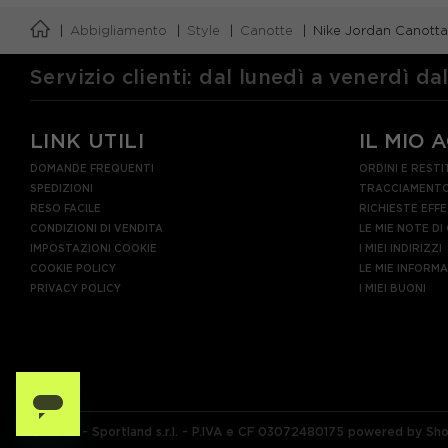
Abbigliamento
Style
Canotte
Nike Jordan Canott
Servizio clienti: dal lunedì a venerdì da
LINK UTILI
IL MIO 
DOMANDE FREQUENTI
ORDINI E RESTI
SPEDIZIONI
TRACCIAMENTO
RESO FACILE
RICHIESTE EFF
CONDIZIONI DI VENDITA
LE MIE NOTE DI
IMPOSTAZIONI COOKIE
I MIEI INDIRIZZI
COOKIE POLICY
LE MIE INFORM
PRIVACY POLICY
I MIEI BUONI
© 2026 - Sportland s.r.l. - P.IVA e CF 03072480175 powered by Sh