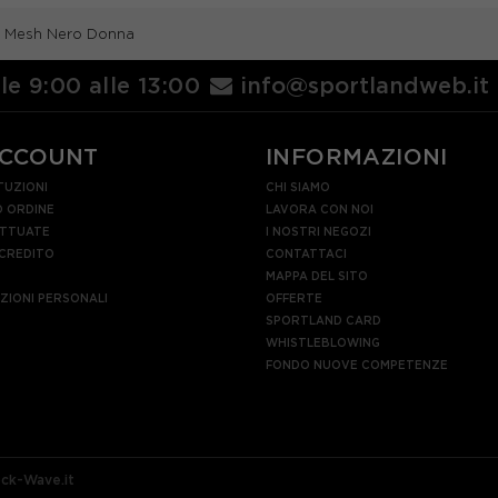
a Mesh Nero Donna
lle 9:00 alle 13:00
info@sportlandweb.it
ACCOUNT
INFORMAZIONI
TUZIONI
CHI SIAMO
 ORDINE
LAVORA CON NOI
ETTUATE
I NOSTRI NEGOZI
 CREDITO
CONTATTACI
MAPPA DEL SITO
AZIONI PERSONALI
OFFERTE
SPORTLAND CARD
WHISTLEBLOWING
FONDO NUOVE COMPETENZE
ock-Wave.it