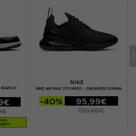
NIKE
 BIANCO -
NIKE AIR MAX 270 NERO - SNEAKERS DONNA
-40%
95,99€
9€
159,99€
9€
LUSO
IENTI