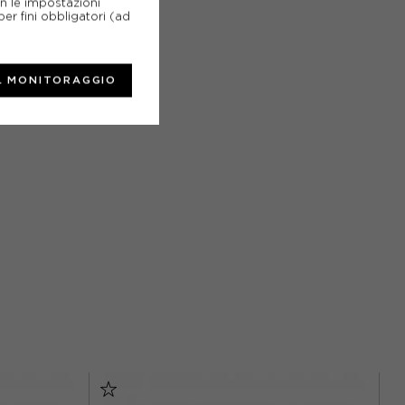
on le impostazioni
er fini obbligatori (ad
L MONITORAGGIO