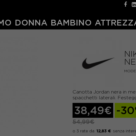
MO
DONNA
BAMBINO
ATTREZZ
NI
NE
MODE
Canotta Jordan nera in mes
spacchetti laterali. Festeg
38,49€
-3
54,99€
12,83 €