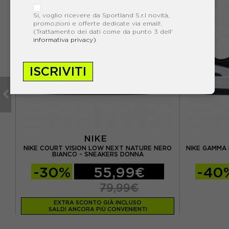
Si, voglio ricevere da Sportland S.r.l novità,
promozioni e offerte dedicate via email!.
(Trattamento dei dati come da punto 3 dell'
informativa privacy)
ISCRIVITI
NIKE
ERO
NIKE COURT VISION LOW NEXT NATURE NERO
NIKE GAMMA 
BIANCO - SNEAKERS DONNA
-30%
55,99€
-40
79,99€
EXTRA SCONTO GIÀ INCLUSO
SALDI ANCORA PIÙ CONVENIENTI