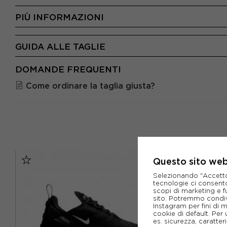
PIÙ INFORMAZIONI
GUIDA ALLE TAGLIE
DOMANDE FREQUENTI
Come ordinare la taglia giusta?
Questo sito web 
Selezionando "Accetto i
tecnologie ci consenton
scopi di marketing e f
sito. Potremmo condiv
Instagram per fini di 
cookie di default. Per 
es. sicurezza, caratte