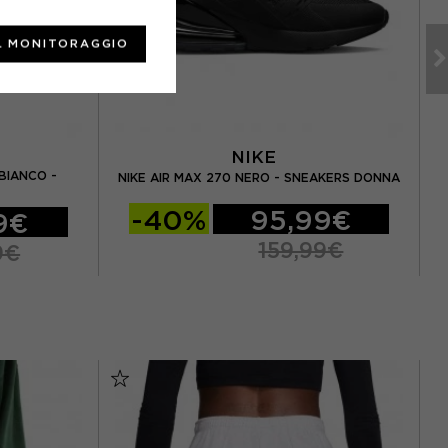
L MONITORAGGIO
NIKE
BIANCO -
NI
NIKE AIR MAX 270 NERO - SNEAKERS DONNA
-40%
95,99€
9€
159,99€
9€