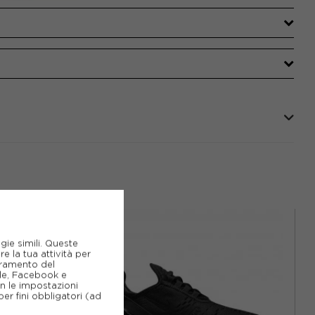
gie simili. Queste
e la tua attività per
ioramento del
gle, Facebook e
on le impostazioni
er fini obbligatori (ad