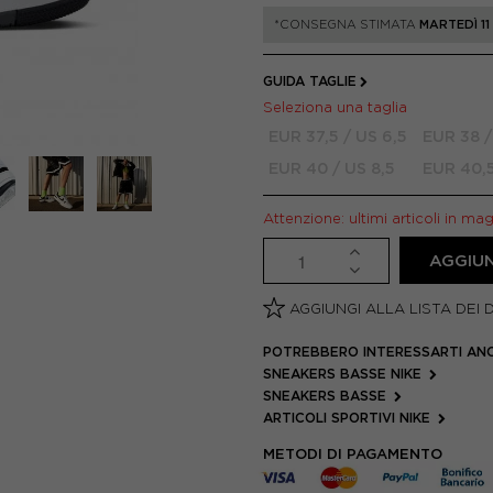
*CONSEGNA STIMATA
MARTEDÌ 1
GUIDA TAGLIE
Seleziona una taglia
EUR 37,5 / US 6,5
EUR 38 /
EUR 40 / US 8,5
EUR 40,5
Attenzione: ultimi articoli in ma
AGGIUN
AGGIUNGI ALLA LISTA DEI 
POTREBBERO INTERESSARTI AN
SNEAKERS BASSE NIKE
SNEAKERS BASSE
ARTICOLI SPORTIVI NIKE
METODI DI PAGAMENTO