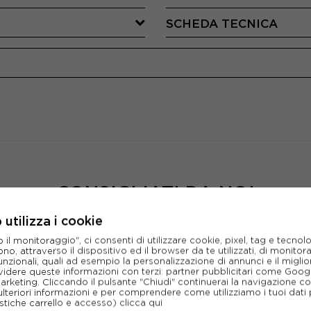
SCHEDA TECNICA
CONSIGLIATI DA NOI
utilizza i cookie
l monitoraggio", ci consenti di utilizzare cookie, pixel, tag e tecnolo
o, attraverso il dispositivo ed il browser da te utilizzati, di monitorar
unzionali, quali ad esempio la personalizzazione di annunci e il migl
idere queste informazioni con terzi: partner pubblicitari come Goo
marketing. Cliccando il pulsante "Chiudi" continuerai la navigazione c
ulteriori informazioni e per comprendere come utilizziamo i tuoi dati p
ristiche carrello e accesso)
clicca qui