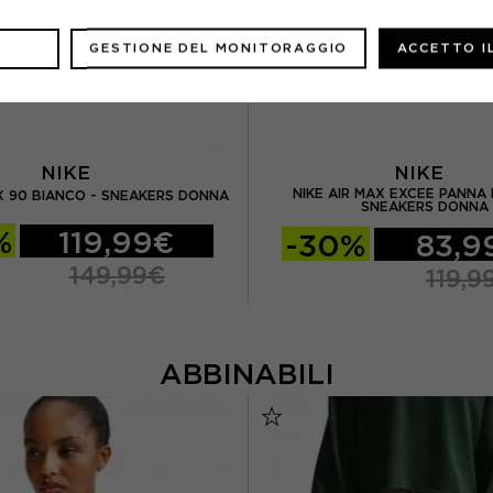
GESTIONE DEL MONITORAGGIO
ACCETTO I
NIKE
NIKE
NIKE AIR MAX EXCEE PANNA 
AX 90 BIANCO - SNEAKERS DONNA
SNEAKERS DONNA
%
119,99€
-30%
83,9
149,99€
119,9
ABBINABILI