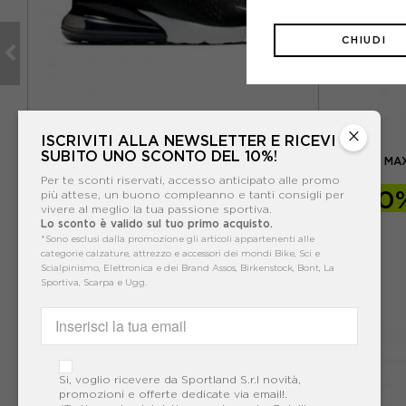
CHIUDI
×
ISCRIVITI ALLA NEWSLETTER E RICEVI
NIKE
SUBITO UNO SCONTO DEL 10%!
 -
NIKE SNEAKERS AIR MAX 270 NERO BIANCO
NIKE AIR M
DONNA
Per te sconti riservati, accesso anticipato alle promo
-20
-40%
95,99€
più attese, un buono compleanno e tanti consigli per
vivere al meglio la tua passione sportiva.
Lo sconto è valido sul tuo primo acquisto.
159,99€
*Sono esclusi dalla promozione gli articoli appartenenti alle
categorie calzature, attrezzo e accessori dei mondi Bike, Sci e
Scialpinismo, Elettronica e dei Brand Assos, Birkenstock, Bont, La
Sportiva, Scarpa e Ugg.
Si, voglio ricevere da Sportland S.r.l novità,
promozioni e offerte dedicate via email!.