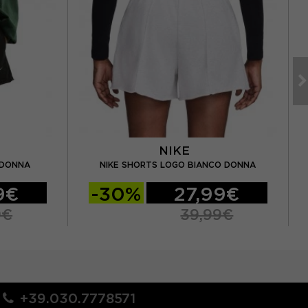
NIKE
N
 DONNA
NIKE SHORTS LOGO BIANCO DONNA
9€
-30%
27,99€
9€
39,99€
+39.030.7778571