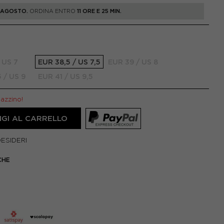
1 AGOSTO.
ORDINA ENTRO
11 ORE E 25 MIN.
 US 7
EUR 38,5 / US 7,5
EUR 39 / US 8
 / US 9
EUR 41 / US 9,5
gazzino!
GI AL CARRELLO
DESIDERI
CHE