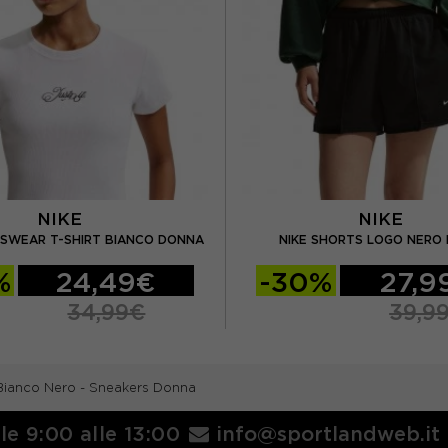
NIKE
NIKE
TSWEAR T-SHIRT BIANCO DONNA
NIKE SHORTS LOGO NERO
%
24,49€
-30%
27,9
34,99€
39,9
ianco Nero - Sneakers Donna
lle 9:00 alle 13:00
info@sportlandweb.it