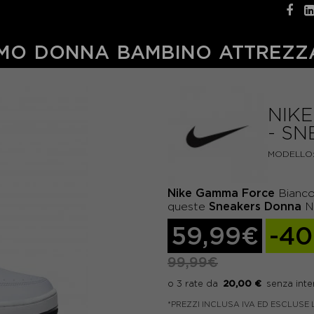
MO
DONNA
BAMBINO
ATTREZZ
NIK
- S
MODELLO
Nike
Gamma
Force
Bianco 
Sneakers
Donna
queste
Ni
59,99€
-4
99,99€
20,00 €
*PREZZI INCLUSA IVA ED ESCLUSE 