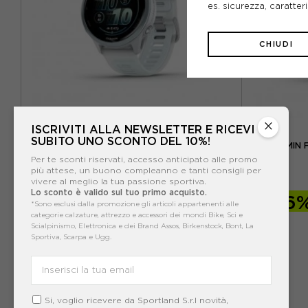
es. sicurezza, caratte
CHIUDI
×
ISCRIVITI ALLA NEWSLETTER E RICEVI
GARMIN
SUBITO UNO SCONTO DEL 10%!
GARMIN FORERUNNER 570 42MM BIANCO BLU
GARMIN 
Per te sconti riservati, accesso anticipato alle promo
più attese, un buono compleanno e tanti consigli per
ACQUISTA
vivere al meglio la tua passione sportiva.
Lo sconto è valido sul tuo primo acquisto.
-16%
419,00€
-16
*Sono esclusi dalla promozione gli articoli appartenenti alle
categorie calzature, attrezzo e accessori dei mondi Bike, Sci e
499,99€
Scialpinismo, Elettronica e dei Brand Assos, Birkenstock, Bont, La
Sportiva, Scarpa e Ugg.
TU
TU
Si, voglio ricevere da Sportland S.r.l novità,