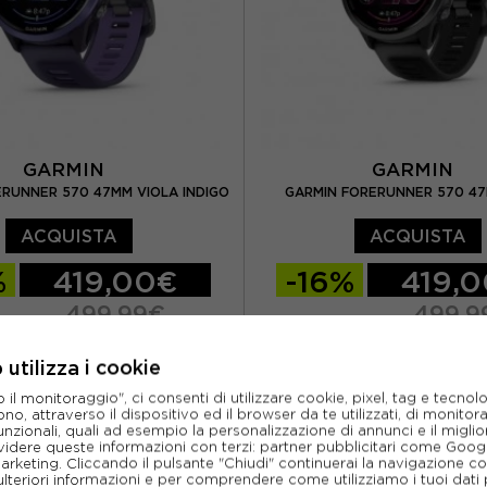
GARMIN
GARMIN
RUNNER 570 47MM VIOLA INDIGO
GARMIN FORERUNNER 570 4
ACQUISTA
ACQUISTA
%
419,00€
-16%
419,
499,99€
499,9
TU
utilizza i cookie
l monitoraggio", ci consenti di utilizzare cookie, pixel, tag e tecnolo
o, attraverso il dispositivo ed il browser da te utilizzati, di monitorar
unzionali, quali ad esempio la personalizzazione di annunci e il migl
idere queste informazioni con terzi: partner pubblicitari come Goo
marketing. Cliccando il pulsante "Chiudi" continuerai la navigazione c
ulteriori informazioni e per comprendere come utilizziamo i tuoi dati p