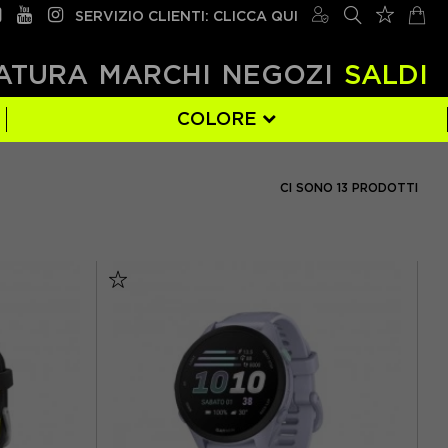
SERVIZIO CLIENTI: CLICCA QUI
ATURA
MARCHI
NEGOZI
SALDI
COLORE
GIALLO
(3)
CI SONO 13 PRODOTTI