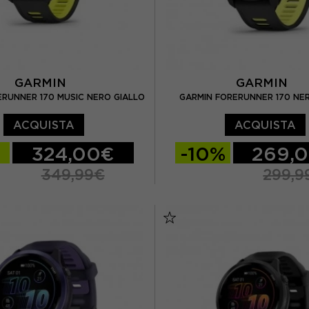
GARMIN
GARMIN
RUNNER 170 MUSIC NERO GIALLO
GARMIN FORERUNNER 170 NE
ACQUISTA
ACQUISTA
324,00€
-10%
269,
349,99€
299,9
TU