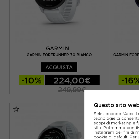
GARMIN
GARMIN FORERUNNER 70 BIANCO
GARMIN FORE
ACQUISTA
-10%
224,00€
-16
249,99€
TU
TU
Questo sito web 
Selezionando "Accetto i
tecnologie ci consenton
scopi di marketing e f
sito. Potremmo condiv
Instagram per fini di 
cookie di default. Per 