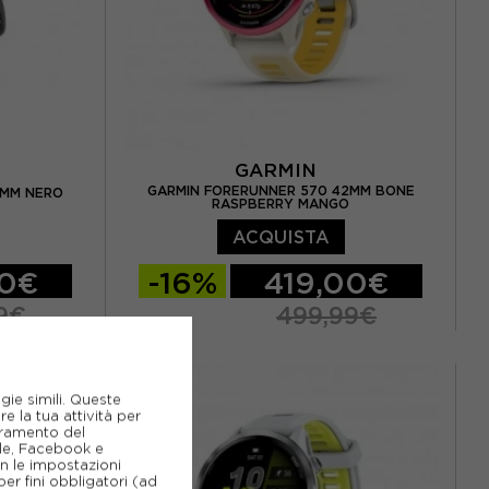
GARMIN
GARMIN FORERUNNER 570 42MM BONE
7MM NERO
RASPBERRY MANGO
ACQUISTA
00€
-16%
419,00€
9€
499,99€
TU
gie simili. Queste
e la tua attività per
ioramento del
gle, Facebook e
on le impostazioni
er fini obbligatori (ad