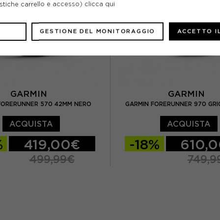
ristiche carrello e accesso)
clicca qui
GESTIONE DEL MONITORAGGIO
ACCETTO I
GARMIN
GARMIN
FORERUNNER 570 42MM NERO
GARMIN FORERUNNER 970 GRIG
ACQUISTA
ACQUISTA
%
419,00€
-18%
610,
499,99€
749,9
TU