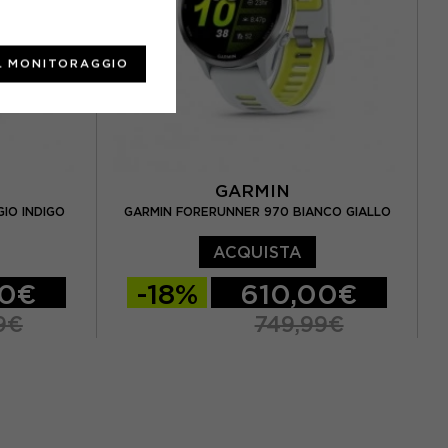
L MONITORAGGIO
GARMIN
IO INDIGO
GARMIN FORERUNNER 970 BIANCO GIALLO
ACQUISTA
00€
-18%
610,00€
9€
749,99€
TU