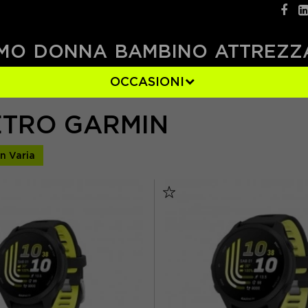
MO
DONNA
BAMBINO
ATTREZZ
OCCASIONI
TRO GARMIN
)
BLU
(2)
VIOLA
(3)
n Varia