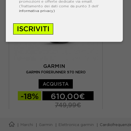
promozioni e offerte dedicate via email!.
(Trattamento dei dati come da punto 3 dell'
informativa privacy)
ISCRIVITI
GARMIN
GARMIN FORERUNNER 970 NERO
ACQUISTA
-18%
610,00€
749,99€
TU
Marchi
Garmin
Elettronica garmin
Cardiofrequenz