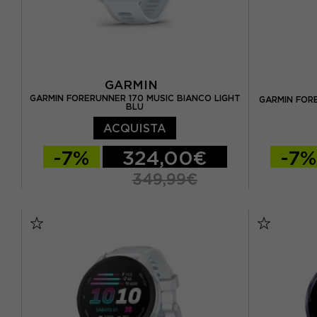
GARMIN
GARMIN FORERUNNER 170 MUSIC BIANCO LIGHT
GARMIN FORE
BLU
ACQUISTA
-7%
324,00€
-7%
349,99€
TU
TU