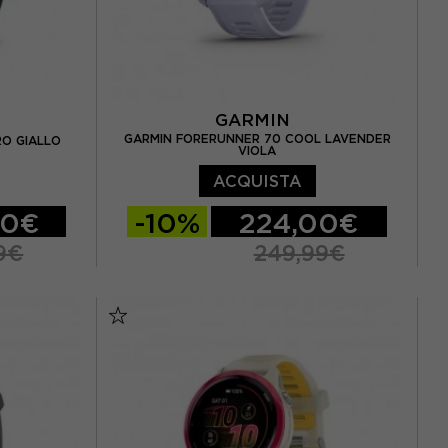
GARMIN
GARMIN FORERUNNER 70 COOL LAVENDER
RO GIALLO
VIOLA
ACQUISTA
00€
-10%
224,00€
9€
249,99€
TU