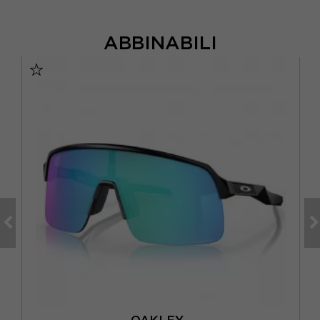
ABBINABILI
VO
OAKLEY