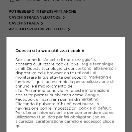
POTREBBERO INTERESSARTI ANCHE
CASCHI STRADA VELOTOZE
CASCHI STRADA
ARTICOLI SPORTIVI VELOTOZE
METODI DI PAGAMENTO
Questo sito web utilizza i cookie
Selezionando "Accetto il monitoraggio", ci
PIÙ INFORMAZIONI
consenti di utilizzare cookie, pixel, tag e tecnologie
simili. Queste tecnologie ci consentono, attraverso il
dispositivo ed il browser da te utilizzati, di
SCHEDA TECNICA
monitorare la tua attività per scopi di marketing e
funzionali, quali ad esempio la personalizzazione di
annunci e il miglioramento del
GUIDA ALLE TAGLIE
sito. Potremmo condividere queste informazioni
con terzi: partner pubblicitari come Google,
Facebook e Instagram per fini di marketing.
Cliccando il pulsante "Chiudi" continuerai la
CONSIGLIATI DA NOI
navigazione con le impostazioni cookie di default.
Per ulteriori informazioni e per comprendere come
utilizziamo i tuoi dati per fini obbligatori (ad es.
sicurezza, caratteristiche carrello e accesso)
clicca
qui