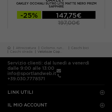
OAKLEY OCCHIALI SUTRO LITE MATTE NERO PRIZM
RZO
SAPPHIRE
-25%
147,75€
197,00€
Attrezzatura
Ciclismo, running e piscina
Caschi bici
Caschi strada
Velotoze Copricasco Bici Nero
Servizio clienti: dal lunedì a venerdì
dalle 9:00 alle 13:00
info@sportlandweb.it
+39.030.7778571
LINK UTILI
IL MIO ACCOUNT